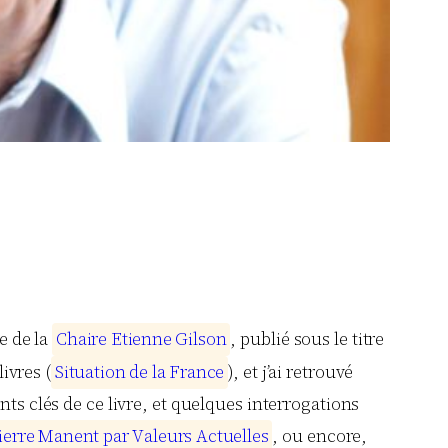
e de la
C
h
a
i
r
e
E
t
i
e
n
n
e
G
i
l
s
o
n
, publié sous le titre
livres (
S
i
t
u
a
t
i
o
n
d
e
l
a
F
r
a
n
c
e
), et j’ai retrouvé
nts clés de ce livre, et quelques interrogations
i
e
r
r
e
M
a
n
e
n
t
p
a
r
V
a
l
e
u
r
s
A
c
t
u
e
l
l
e
s
, ou encore,