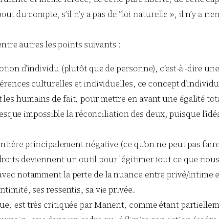
t du compte, s’il n’y a pas de ”loi naturelle », il n’y a ri
ntre autres les points suivants :
tion d’individu (plutôt que de personne), c’est-à -dire une 
férences culturelles et individuelles, ce concept d’individu
les humains de fait, pour mettre en avant une égalité totale
t presque impossible la réconciliation des deux, puisque l’id
ontière principalement négative (ce qu’on ne peut pas faire
droits deviennent un outil pour légitimer tout ce que nou
 avec notamment la perte de la nuance entre privé/intime e
ntimité, ses ressentis, sa vie privée.
que, est très critiquée par Manent, comme étant partielle