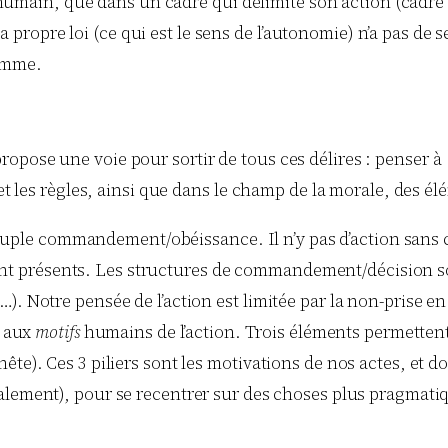
umain, que dans un cadre qui délimite son action (cadre au
a propre loi (ce qui est le sens de l’autonomie) n’a pas de
homme.
ropose une voie pour sortir de tous ces délires : penser
et les règles, ainsi que dans le champ de la morale, des élé
couple commandement/obéissance. Il n’y pas d’action sans
nt présents. Les structures de commandement/décision sont
tc…). Notre pensée de l’action est limitée par la non-prise 
r aux
motifs
humains de l’action. Trois éléments permettent d
onnête). Ces 3 piliers sont les motivations de nos actes, et d
nalement), pour se recentrer sur des choses plus pragmatiq