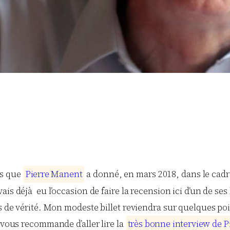
es que
P
i
e
r
r
e
M
a
n
e
n
t
a donné, en mars 2018, dans le cadr
vais déjà eu l’occasion de faire la recension ici d’un de ses 
s de vérité. Mon modeste billet reviendra sur quelques poi
 vous recommande d’aller lire la
t
r
è
s
b
o
n
n
e
i
n
t
e
r
v
i
e
w
d
e
P