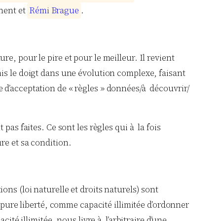
nent et
R
é
m
i
B
r
a
g
u
e
.
, pour le pire et pour le meilleur. Il revient
is le doigt dans une évolution complexe, faisant
rme d’acceptation de « règles » données/à découvrir/
s faites. Ce sont les règles qui à la fois
ure et sa condition.
ns (loi naturelle et droits naturels) sont
« pure liberté, comme capacité illimitée d’ordonner
ité illimitée, nous livre à l’arbitraire d’une