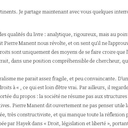
rtinents. Je partage maintenant avec vous quelques interr
 des qualités du livre : analytique, rigoureux, mais au po
rit Pierre Manent nous révolte, et on sent qu’il ne l’appr
roits sont uniquement des moyens de se faire croire que l’o
etrait, dans une position compréhensible de chercheur, qui
éralisme me parait assez fragile, et peu convaincante. D’un
oits à « , ce qui est loin d’être vrai. Par ailleurs, il regar
 portée du propos : la société ne résume pas aux structure
ves. Pierre Manent dit ouvertement ne pas penser utile l
, très constructiviste, et qui manque toute la réflexion p
par Hayek dans « Droit, législation et liberté », portant s