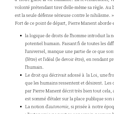
volonté prétendant tirer d’elle-même sa règle. Au bou
est la seule défense sérieuse contre le nihilisme. »
Fort de ce point de départ, Pierre Manent aborde e
la logique de droits de l’homme introduit la no
potentiel humain. Faisant fi de toutes les dif
l’universel, manque une partie de ce que sont 
(l’être) et l’idéal (le devoir être), en rendan
l’humain.
Le droit qui décrivait adossé à la Loi, une fr
que les humains ressentent et désirent. Les 
par Pierre Manent décrit très bien tout cela,
est sommé d’étaler sur la place publique son i
La notion d’
autonomie
, si prisée à notre épo