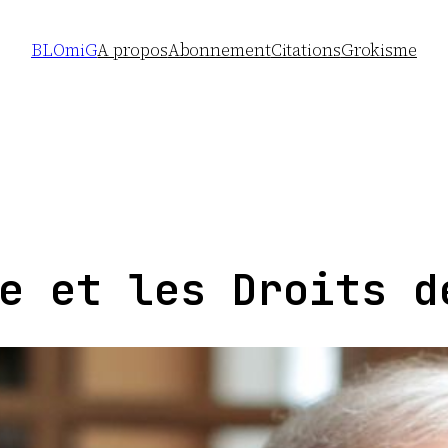
BLOmiG
A propos
Abonnement
Citations
Grokisme
e et les Droits d