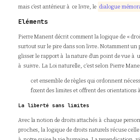
mais c’est antérieur à ce livre, le
d
i
a
l
o
g
u
e
m
é
m
o
r
Eléments
Pierre Manent décrit comment la logique de « droit
surtout sur le pire dans son livre. Notamment un 
glisser le rapport à la nature d’un point de vue à u
à suivre. La Loi naturelle, c’est selon Pierre Mane
cet ensemble de règles qui ordonnent nécessa
fixent des limites et offrent des orientations
La liberté sans limites
Avec la notion de droits attachés à chaque personn
proches, la logique de droits naturels récuse celle
à notre guise la vie humaine. La revendication, viru