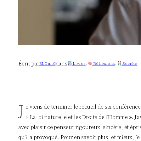
Écrit par
dans
BLOmiG
Livres
, 
Réflexions
, 
Société
J
e viens de terminer le recueil de six conférenc
« La loi naturelle et les Droits de l’Homme ». J’a
avec plaisir ce penseur rigoureux, sincère, et épri
qu’il a provoqué. Pour en savoir plus, et mieux, je