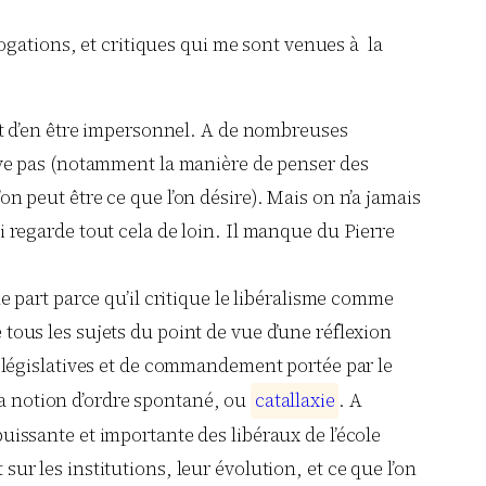
ogations, et critiques qui me sont venues à la
int d’en être impersonnel. A de nombreuses
ouve pas (notamment la manière de penser des
n peut être ce que l’on désire). Mais on n’a jamais
 regarde tout cela de loin. Il manque du Pierre
e part parce qu’il critique le libéralisme comme
de tous les sujets du point de vue d’une réflexion
s législatives et de commandement portée par le
a notion d’ordre spontané, ou
c
a
t
a
l
l
a
x
i
e
. A
uissante et importante des libéraux de l’école
ur les institutions, leur évolution, et ce que l’on