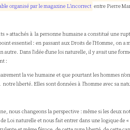
a
b
l
e
o
r
g
a
n
i
s
é
p
a
r
l
e
m
a
g
a
z
i
n
e
L
’
i
n
c
o
r
r
e
c
t
entre Pierre Ma
s » attachés à la personne humaine a constitué une rupture
point essentiel : en passant aux Droits de l’Homme, on a m
n autre. Dans l’idée d’une loi naturelle, il y avait une fo
nt :
irement la vie humaine et que pourtant les hommes n’ont pa
 à notre liberté. Elles sont données à l’homme avec sa nat
e, nous changeons la perspective : même si les deux notio
 de Loi naturelle et nous fait entrer dans une logique de 
lente et même féroce, de cette pure liberté, de cette capac