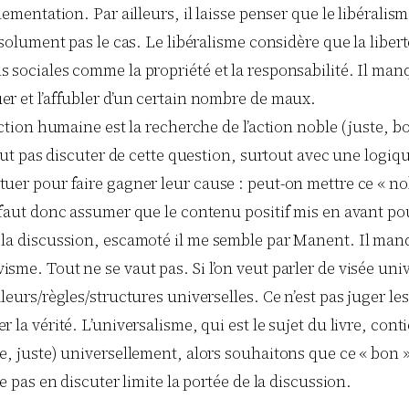
lementation. Par ailleurs, il laisse penser que le libérali
absolument pas le cas. Le libéralisme considère que la libe
 sociales comme la propriété et la responsabilité. Il manqu
er et l’affubler d’un certain nombre de maux.
’action humaine est la recherche de l’action noble (juste
peut pas discuter de cette question, surtout avec une logiq
 tuer pour faire gagner leur cause : peut-on mettre ce «
 faut donc assumer que le contenu positif mis en avant pour
e la discussion, escamoté il me semble par Manent. Il ma
sme. Tout ne se vaut pas. Si l’on veut parler de visée univ
eurs/règles/structures universelles. Ce n’est pas juger les
 la vérité. L’universalisme, qui est le sujet du livre, con
e, juste) universellement, alors souhaitons que ce « bon »
e pas en discuter limite la portée de la discussion.