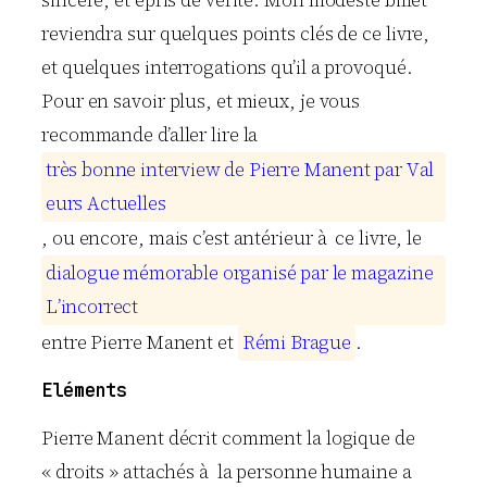
sincère, et épris de vérité. Mon modeste billet
reviendra sur quelques points clés de ce livre,
et quelques interrogations qu’il a provoqué.
Pour en savoir plus, et mieux, je vous
recommande d’aller lire la
t
r
è
s
b
o
n
n
e
i
n
t
e
r
v
i
e
w
d
e
P
i
e
r
r
e
M
a
n
e
n
t
p
a
r
V
a
l
e
u
r
s
A
c
t
u
e
l
l
e
s
, ou encore, mais c’est antérieur à ce livre, le
d
i
a
l
o
g
u
e
m
é
m
o
r
a
b
l
e
o
r
g
a
n
i
s
é
p
a
r
l
e
m
a
g
a
z
i
n
e
L
’
i
n
c
o
r
r
e
c
t
entre Pierre Manent et
R
é
m
i
B
r
a
g
u
e
.
Eléments
Pierre Manent décrit comment la logique de
« droits » attachés à la personne humaine a