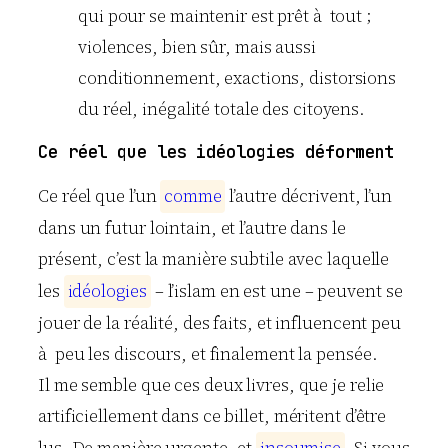
qui pour se maintenir est prêt à tout ;
violences, bien sûr, mais aussi
conditionnement, exactions, distorsions
du réel, inégalité totale des citoyens.
Ce réel que les idéologies déforment
Ce réel que l’un
c
o
m
m
e
l’autre décrivent, l’un
dans un futur lointain, et l’autre dans le
présent, c’est la manière subtile avec laquelle
les
i
d
é
o
l
o
g
i
e
s
– l’islam en est une – peuvent se
jouer de la réalité, des faits, et influencent peu
à peu les discours, et finalement la pensée.
Il me semble que ces deux livres, que je relie
artificiellement dans ce billet, méritent d’être
lus. De manière urgente, et
i
n
s
o
u
m
i
s
e
. Si vous