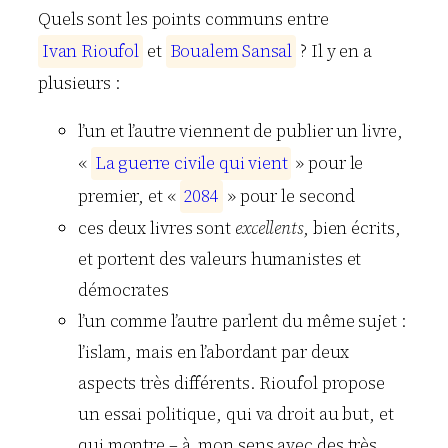
Quels sont les points communs entre
I
v
a
n
R
i
o
u
f
o
l
et
B
o
u
a
l
e
m
S
a
n
s
a
l
? Il y en a
plusieurs :
l’un et l’autre viennent de publier un livre,
«
L
a
g
u
e
r
r
e
c
i
v
i
l
e
q
u
i
v
i
e
n
t
» pour le
premier, et «
2
0
8
4
» pour le second
ces deux livres sont
excellents
, bien écrits,
et portent des valeurs humanistes et
démocrates
l’un comme l’autre parlent du même sujet :
l’islam, mais en l’abordant par deux
aspects très différents. Rioufol propose
un essai politique, qui va droit au but, et
qui montre – à mon sens avec des très