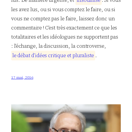
les avez lus, ou si vous comptez le faire, ou si
vous ne comptez pas le faire, laissez donc un
commentaire ! C’est très exactement ce que les
totalitaires et les idéologues ne supportent pas
: l’échange, la discussion, la controverse,
l
e
d
é
b
a
t
d
’
i
d
é
e
s
c
r
i
t
i
q
u
e
e
t
p
l
u
r
a
l
i
s
t
e
.
17 mai, 2016