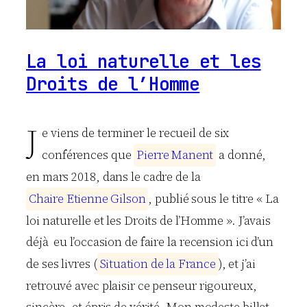
La loi naturelle et les
Droits de l’Homme
J
e viens de terminer le recueil de six
conférences que
P
i
e
r
r
e
M
a
n
e
n
t
a donné,
en mars 2018, dans le cadre de la
C
h
a
i
r
e
E
t
i
e
n
n
e
G
i
l
s
o
n
, publié sous le titre « La
loi naturelle et les Droits de l’Homme ». J’avais
déjà eu l’occasion de faire la recension ici d’un
de ses livres (
S
i
t
u
a
t
i
o
n
d
e
l
a
F
r
a
n
c
e
), et j’ai
retrouvé avec plaisir ce penseur rigoureux,