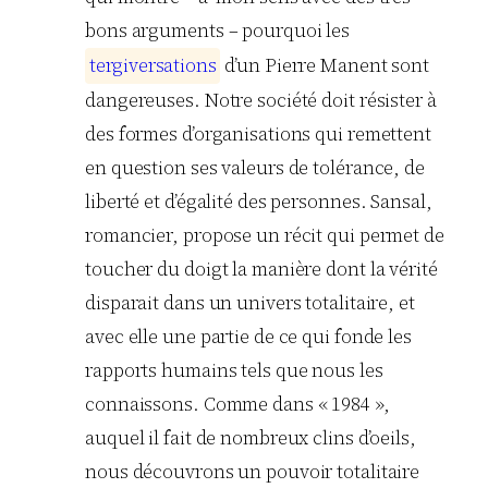
bons arguments – pourquoi les
t
e
r
g
i
v
e
r
s
a
t
i
o
n
s
d’un Pierre Manent sont
dangereuses. Notre société doit résister à
des formes d’organisations qui remettent
en question ses valeurs de tolérance, de
liberté et d’égalité des personnes. Sansal,
romancier, propose un récit qui permet de
toucher du doigt la manière dont la vérité
disparait dans un univers totalitaire, et
avec elle une partie de ce qui fonde les
rapports humains tels que nous les
connaissons. Comme dans « 1984 »,
auquel il fait de nombreux clins d’oeils,
nous découvrons un pouvoir totalitaire