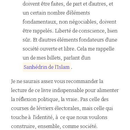
doivent être faites, de part et d’autres, et
un certain nombre d’éléments
fondamentaux, non négociables, doivent
être rappelés. Liberté de conscience, bien
sûr. Et d’autres éléments fondateurs d’une
société ouverte et libre. Cela me rappelle
un de mes billets, parlant d’un
S
a
n
h
é
d
r
i
n
d
e
l
’
I
s
l
a
m
.
Je ne saurais assez vous recommander la
lecture de ce livre indispensable pour alimenter
la réflexion politique, la vraie. Pas celle des
courses de lévriers électorales, mais celle qui
touche à l’identité, à ce que nous voulons
construire, ensemble, comme société.