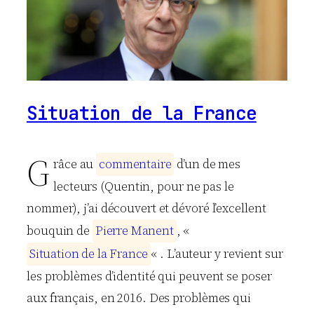
Situation de la France
G
râce au
c
o
m
m
e
n
t
a
i
r
e
d’un de mes
lecteurs (Quentin, pour ne pas le
nommer), j’ai découvert et dévoré l’excellent
bouquin de
P
i
e
r
r
e
M
a
n
e
n
t
, «
S
i
t
u
a
t
i
o
n
d
e
l
a
F
r
a
n
c
e
« . L’auteur y revient sur
les problèmes d’identité qui peuvent se poser
aux français, en 2016. Des problèmes qui