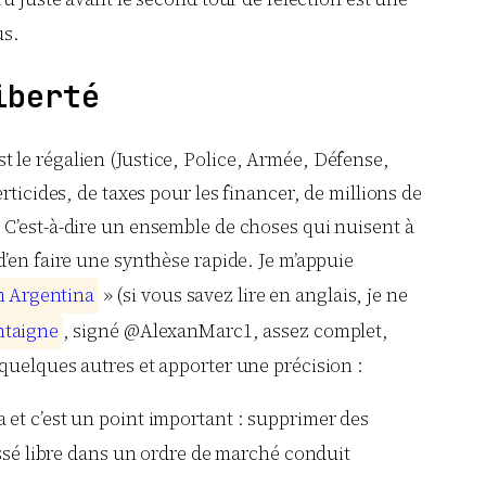
us.
iberté
est le régalien (Justice, Police, Armée, Défense,
rticides, de taxes pour les financer, de millions de
 C’est-à-dire un ensemble de choses qui nuisent à
t d’en faire une synthèse rapide. Je m’appuie
n
A
r
g
e
n
t
i
n
a
» (si vous savez lire en anglais, je ne
n
t
a
i
g
n
e
, signé @AlexanMarc1, assez complet,
quelques autres et apporter une précision :
a et c’est un point important : supprimer des
ssé libre dans un ordre de marché conduit