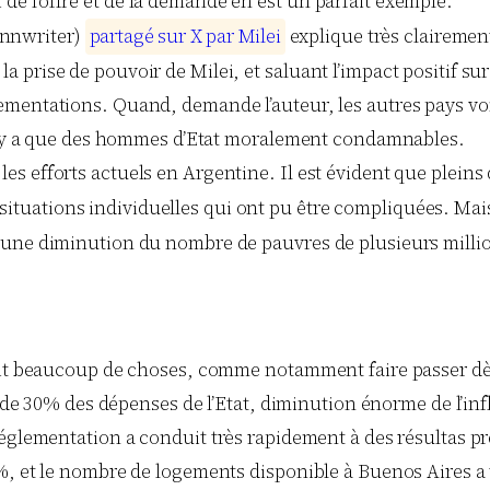
 de l’offre et de la demande en est un parfait exemple.
ynnwriter)
p
a
r
t
a
g
é
s
u
r
X
p
a
r
M
i
l
e
i
explique très clairemen
la prise de pouvoir de Milei, et saluant l’impact positif sur
églementations. Quand, demande l’auteur, les autres pays v
 il n’y a que des hommes d’Etat moralement condamnables.
 les efforts actuels en Argentine. Il est évident que pleins
situations individuelles qui ont pu être compliquées. Mais
lei une diminution du nombre de pauvres de plusieurs milli
ait beaucoup de choses, comme notamment faire passer dès
on de 30% des dépenses de l’Etat, diminution énorme de l’i
réglementation a conduit très rapidement à des résultas pr
%, et le nombre de logements disponible à Buenos Aires a t