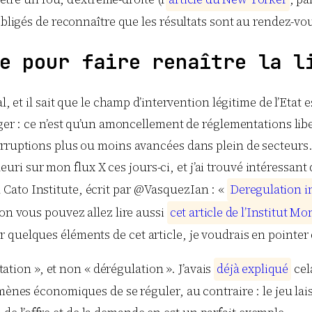
obligés de reconnaître que les résultats sont au rendez-vo
e pour faire renaître la l
l, et il sait que le champ d’intervention légitime de l’Etat 
ger : ce n’est qu’un amoncellement de réglementations libe
orruptions plus ou moins avancées dans plein de secteurs.
 fleuri sur mon flux X ces jours-ci, et j’ai trouvé intéressan
Cato Institute, écrit par @VasquezIan : «
D
e
r
e
g
u
l
a
t
i
o
n
i
non vous pouvez allez lire aussi
c
e
t
a
r
t
i
c
l
e
d
e
l
’
I
n
s
t
i
t
u
t
M
o
 quelques éléments de cet article, je voudrais en pointer 
ation », et non « dérégulation ». J’avais
d
é
j
à
e
x
p
l
i
q
u
é
cel
nes économiques de se réguler, au contraire : le jeu lai