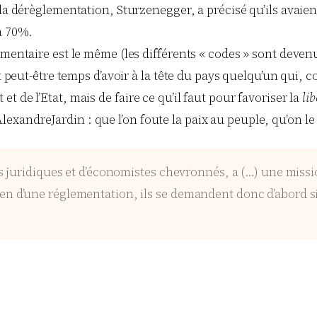
 la dérèglementation, Sturzenegger, a précisé qu’ils avaie
à 70%.
ementaire est le même (les différents « codes » sont devenu
it peut-être temps d’avoir à la tête du pays quelqu’un qui, 
 de l’Etat, mais de faire ce qu’il faut pour favoriser la
lib
ndreJardin : que l’on foute la paix au peuple, qu’on le lais
juridiques et d’économistes chevronnés, a (…) une mission 
examen d’une réglementation, ils se demandent donc d’abord s