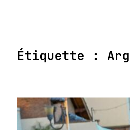
Aller
au
contenu
Étiquette :
Arg