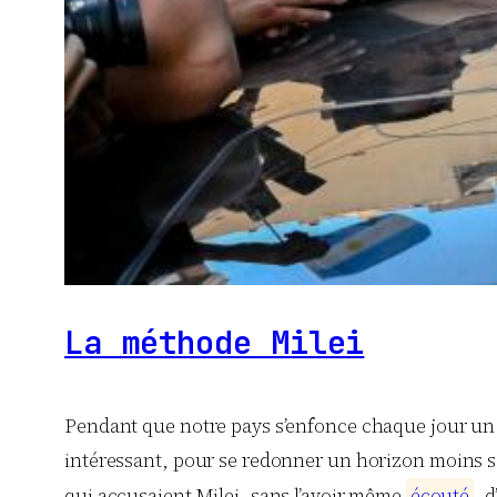
La méthode Milei
Pendant que notre pays s’enfonce chaque jour un p
intéressant, pour se redonner un horizon moins s
qui accusaient Milei, sans l’avoir même
é
c
o
u
t
é
, d