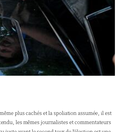
même plus cachés et la spoliation assumée, il est
ntendu, les mêmes journalistes et commentateurs
ru juste avant le second tour de l’élection est une