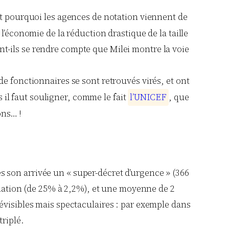
t pourquoi les agences de notation viennent de
 l’économie de la réduction drastique de la taille
ont-ils se rendre compte que Milei montre la voie
 de fonctionnaires se sont retrouvés virés, et ont
 il faut souligner, comme le fait
l
’
U
N
I
C
E
F
, que
ons… !
 son arrivée un « super-décret d’urgence » (366
nflation (de 25% à 2,2%), et une moyenne de 2
évisibles mais spectaculaires : par exemple dans
riplé.