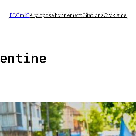
BLOmiG
A propos
Abonnement
Citations
Grokisme
entine