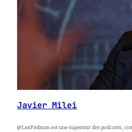
Javier Milei
@LexFridman est une superstar des podcasts, com