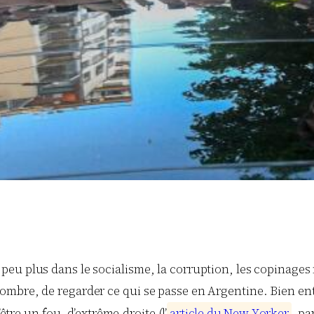
eu plus dans le socialisme, la corruption, les copinages 
ombre, de regarder ce qui se passe en Argentine. Bien e
’être un fou, d’extrême-droite (l’
a
r
t
i
c
l
e
d
u
N
e
w
Y
o
r
k
e
r
, pa