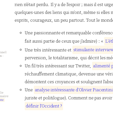
rien n’était perdu. Il y a de l’espoir ; mais il est
quelques-unes des liens qui m’ont, même si elles n’
esprits, courageux, un peu partout. Tout le monde 
Une passionnante et remarquable conférenc
fait aussi partie de ceux que j’admire) : «
L
’
é
t
Une très intéressante et
s
t
i
m
u
l
a
n
t
e
i
n
t
e
r
v
i
e
onnel
n :
perversion, le totalitarisme, qui décrit les
Un fil très intéressant sur Twitter,
a
l
i
m
e
n
t
é
réchauffement climatique, devenue une vérita
démontent ces croyances et soulignent l’abs
Une
a
n
a
l
y
s
e
i
n
t
é
r
e
s
s
a
n
t
e
d
’
O
l
i
v
i
e
r
P
i
a
c
e
n
t
i
n
i
 le
inaire
juriste et politilogue). Comment ne pas avo
o
t
e
d
é
f
i
n
i
r
l
’
O
c
c
i
d
e
n
t
?