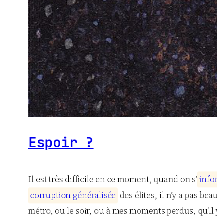
Espoir ?
Il est très difficile en ce moment, quand on s’
i
n
f
o
c
o
r
r
u
p
t
i
o
n
g
é
n
é
r
a
l
i
s
é
e
des élites, il n’y a pas be
métro, ou le soir, ou à mes moments perdus, qu’il y