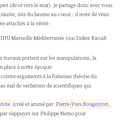
igent (droit vers le mur). Je partage donc avec vous
imiste, mis du baume au coeur : il reste de vrais
e attachés à la vérité.
 l’IHU Marseille Méditerranée (oui Didier Raoult
s travaux portent sur les manipulations, la
en place à notre époque
e contre-arguments à la fumeuse théorie du
as mal de verbatims de scientifiques qui
s
t
o
t
e
(créé et animé par
P
i
e
r
r
e
-
Y
v
e
s
R
o
u
g
e
y
r
o
n
,
 par s’appuyer sur Philippe Nemo pour