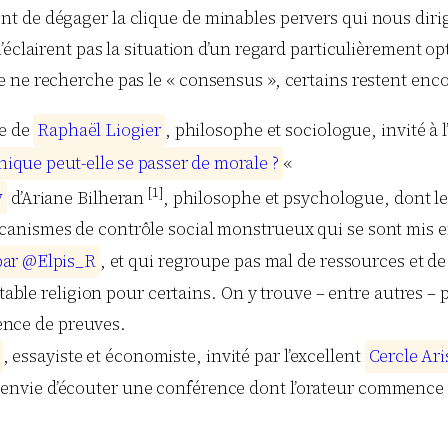
 urgent de dégager la clique de minables pervers qui nous dir
éclairent pas la situation d’un regard particulièrement opt
ne recherche pas le « consensus », certains restent encor
e de
R
a
p
h
a
ë
l
L
i
o
g
i
e
r
, philosophe et sociologue, invité à
h
i
q
u
e
p
e
u
t
-
e
l
l
e
s
e
p
a
s
s
e
r
d
e
m
o
r
a
l
e
?
«
[1]
w
d’Ariane Bilheran
, philosophe et psychologue, dont le
 mécanismes de contrôle social monstrueux qui se sont mis 
p
a
r
@
E
l
p
i
s
_
R
, et qui regroupe pas mal de ressources et d
ble religion pour certains. On y trouve – entre autres – p
ence de preuves.
, essayiste et économiste, invité par l’excellent
C
e
r
c
l
e
A
r
i
ir envie d’écouter une conférence dont l’orateur commence