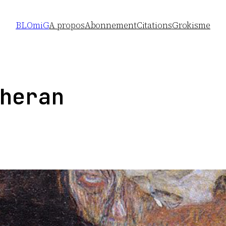
BLOmiG
A propos
Abonnement
Citations
Grokisme
heran