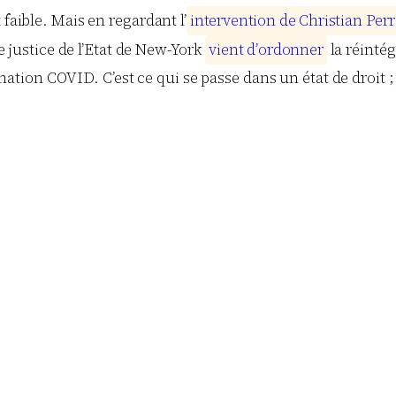
 faible. Mais en regardant l’
i
n
t
e
r
v
e
n
t
i
o
n
d
e
C
h
r
i
s
t
i
a
n
P
e
r
r
de justice de l’Etat de New-York
v
i
e
n
t
d
’
o
r
d
o
n
n
e
r
la réinté
ion COVID. C’est ce qui se passe dans un état de droit ; 