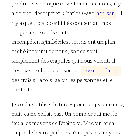
produit et se moque ouvertement de nous, il y
a de quoi désespérer. Charles Gave
a
r
a
i
s
o
n
, il
n’y a que trois possibilités concernant nos
dirigeants : soit ils sont
incompétents/imbéciles, soit ils ont un plan
caché inconnu de nous, soit ce sont
simplement des crapules qui nous volent. Il
n’est pas exclu que ce soit un
s
a
v
a
n
t
m
é
l
a
n
g
e
des trois à la fois, selon les personnes et le
contexte.
Je voulais utiliser le titre « pompier pyromane »,
mais ça ne collait pas. Un pompier qui met le
feu a les moyens de l’éteindre. Macron et sa
clique de beaux-parleurs n’ont pas les moyens