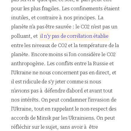
pour les plus fragiles. Les confinements étaient
inutiles, et contraire à nos principes. La
planète n’a pas être sauvée : le CO2 n’est pas un
polluant, et
i
l
n
’
y
p
a
s
d
e
c
o
r
r
é
l
a
t
i
o
n
é
t
a
b
l
i
e
entre les niveaux de CO2 et la température de la
planète. Encore moins si l’on considère le CO2
anthropogène. Les conflits entre la Russie et
l’Ukraine ne nous concernent pas en direct, et
il est ridicule de s’y jeter comme si nous
n’avions pas à défendre d’abord et avant tout
nos intérêts. On peut condamner l’invasion de
l’Ukraine, tout en rappelant le non-respect des
accords de Minsk par les Ukrainiens. On peut
réfléchir sur le sujet, sans avoir à être