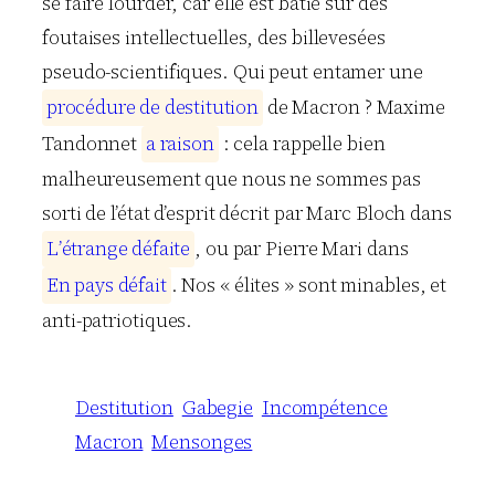
se faire lourder, car elle est bâtie sur des
foutaises intellectuelles, des billevesées
pseudo-scientifiques. Qui peut entamer une
p
r
o
c
é
d
u
r
e
d
e
d
e
s
t
i
t
u
t
i
o
n
de Macron ? Maxime
Tandonnet
a
r
a
i
s
o
n
: cela rappelle bien
malheureusement que nous ne sommes pas
sorti de l’état d’esprit décrit par Marc Bloch dans
L
’
é
t
r
a
n
g
e
d
é
f
a
i
t
e
, ou par Pierre Mari dans
E
n
p
a
y
s
d
é
f
a
i
t
. Nos « élites » sont minables, et
anti-patriotiques.
Destitution
Gabegie
Incompétence
Macron
Mensonges