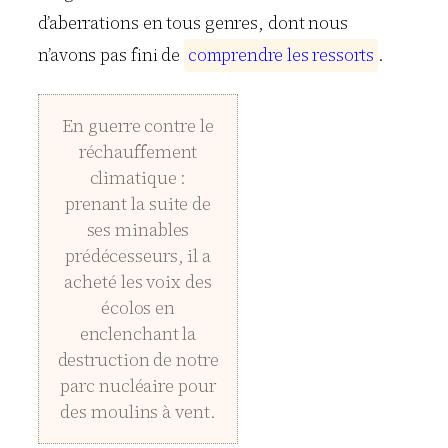
d’aberrations en tous genres, dont nous
n’avons pas fini de
c
o
m
p
r
e
n
d
r
e
l
e
s
r
e
s
s
o
r
t
s
.
En guerre contre le
réchauffement
climatique :
prenant la suite de
ses minables
prédécesseurs, il a
acheté les voix des
écolos en
enclenchant la
destruction de notre
parc nucléaire pour
des moulins à vent.