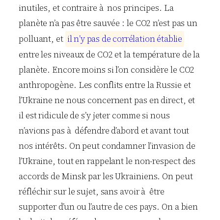
inutiles, et contraire à nos principes. La
planète n’a pas être sauvée : le CO2 n’est pas un
polluant, et
i
l
n
’
y
p
a
s
d
e
c
o
r
r
é
l
a
t
i
o
n
é
t
a
b
l
i
e
entre les niveaux de CO2 et la température de la
planète. Encore moins si l’on considère le CO2
anthropogène. Les conflits entre la Russie et
l’Ukraine ne nous concernent pas en direct, et
il est ridicule de s’y jeter comme si nous
n’avions pas à défendre d’abord et avant tout
nos intérêts. On peut condamner l’invasion de
l’Ukraine, tout en rappelant le non-respect des
accords de Minsk par les Ukrainiens. On peut
réfléchir sur le sujet, sans avoir à être
supporter d’un ou l’autre de ces pays. On a bien