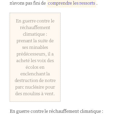
n’avons pas fini de
c
o
m
p
r
e
n
d
r
e
l
e
s
r
e
s
s
o
r
t
s
.
En guerre contre le
réchauffement
climatique :
prenant la suite de
ses minables
prédécesseurs, il a
acheté les voix des
écolos en
enclenchant la
destruction de notre
parc nucléaire pour
des moulins à vent.
En guerre contre le réchauffement climatique :