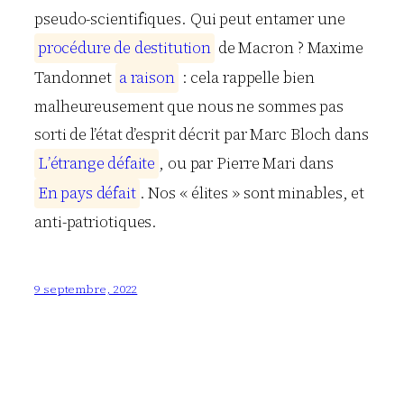
pseudo-scientifiques. Qui peut entamer une
p
r
o
c
é
d
u
r
e
d
e
d
e
s
t
i
t
u
t
i
o
n
de Macron ? Maxime
Tandonnet
a
r
a
i
s
o
n
: cela rappelle bien
malheureusement que nous ne sommes pas
sorti de l’état d’esprit décrit par Marc Bloch dans
L
’
é
t
r
a
n
g
e
d
é
f
a
i
t
e
, ou par Pierre Mari dans
E
n
p
a
y
s
d
é
f
a
i
t
. Nos « élites » sont minables, et
anti-patriotiques.
9 septembre, 2022