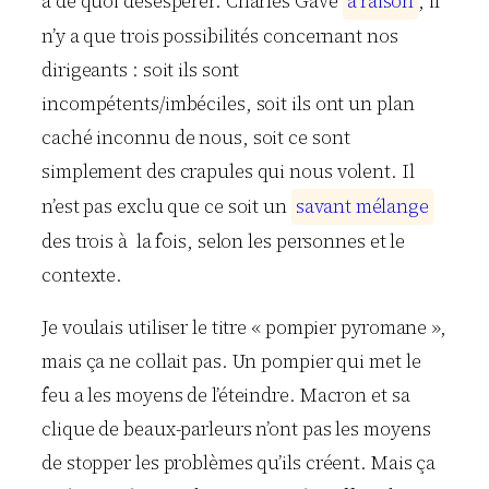
a de quoi désespérer. Charles Gave
a
r
a
i
s
o
n
, il
n’y a que trois possibilités concernant nos
dirigeants : soit ils sont
incompétents/imbéciles, soit ils ont un plan
caché inconnu de nous, soit ce sont
simplement des crapules qui nous volent. Il
n’est pas exclu que ce soit un
s
a
v
a
n
t
m
é
l
a
n
g
e
des trois à la fois, selon les personnes et le
contexte.
Je voulais utiliser le titre « pompier pyromane »,
mais ça ne collait pas. Un pompier qui met le
feu a les moyens de l’éteindre. Macron et sa
clique de beaux-parleurs n’ont pas les moyens
de stopper les problèmes qu’ils créent. Mais ça