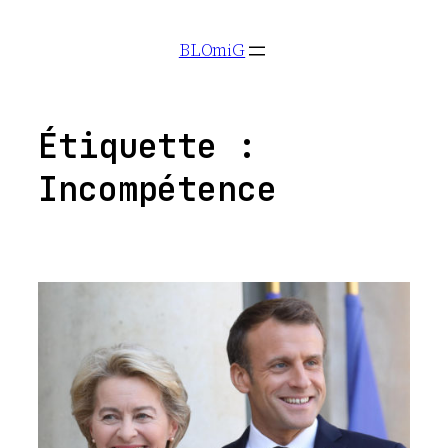
Aller
BLOmiG
au
contenu
Étiquette :
Incompétence