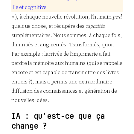
l
l
e
e
t
c
o
g
n
i
t
i
v
e
« ), à chaque nouvelle révolution, l’humain
perd
quelque chose, et récupère des
capacités
supplémentaires. Nous sommes, à chaque fois,
diminués et augmentés. Transformés, quoi.
Par exemple : l’arrivée de l’imprimerie a fait
perdre la mémoire aux humains (qui se rappelle
encore et est capable de transmettre des livres
entiers ?), mais a permis une extraordinaire
diffusion des connaissances et génération de
nouvelles idées.
IA : qu’est-ce que ça
change ?