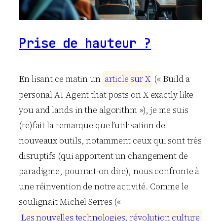
Prise de hauteur ?
En lisant ce matin un
a
r
t
i
c
l
e
s
u
r
X
(« Build a
personal AI Agent that posts on X exactly like
you and lands in the algorithm »), je me suis
(re)fait la remarque que l’utilisation de
nouveaux outils, notamment ceux qui sont très
disruptifs (qui apportent un changement de
paradigme, pourrait-on dire), nous confronte à
une réinvention de notre activité. Comme le
soulignait Michel Serres («
L
e
s
n
o
u
v
e
l
l
e
s
t
e
c
h
n
o
l
o
g
i
e
s
,
r
é
v
o
l
u
t
i
o
n
c
u
l
t
u
r
e