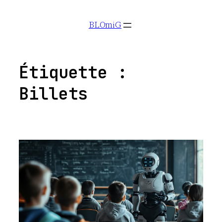
Aller
BLOmiG
au
contenu
Étiquette :
Billets