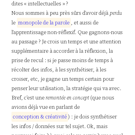
dites « intellectuelles » ?
Nous sommes à peu près sûrs d’avoir déjà
perdu
le
m
o
n
o
p
o
l
e
d
e
l
a
p
a
r
o
l
e
, et aussi de
l’apprentissage non-réflexif. Que gagnons-nous
au passage ? Je crois un temps et une attention
supplémentaire à accorder à la réflexion, la
prise de recul : si je passe moins de temps à
récolter des infos, à les synthétiser, à les
croiser, etc, je gagne un temps certain pour
penser leur utilisation, la stratégie qui va avec.
Bref, c’est une
remontée en concept
(que nous
avions déjà vue en parlant de
c
o
n
c
e
p
t
i
o
n
&
c
r
é
a
t
i
v
i
t
é
) : je dois synthétiser
les infos / données sur tel sujet. Ok, mais