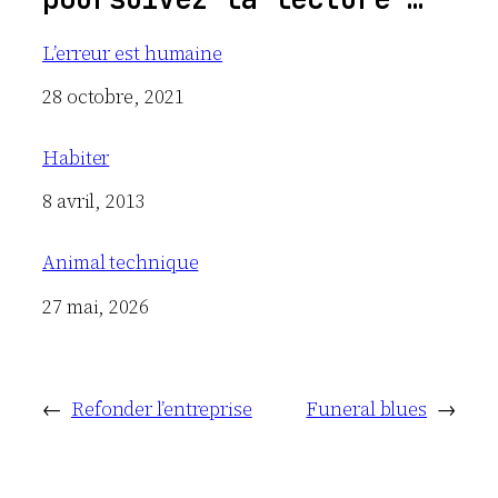
L’erreur est humaine
Date
28 octobre, 2021
Habiter
Date
8 avril, 2013
Animal technique
Date
27 mai, 2026
←
Refonder l’entreprise
Funeral blues
→