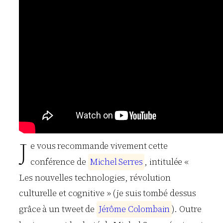
J
e vous recommande vivement cette
conférence de
M
i
c
h
e
l
S
e
r
r
e
s
, intitulée «
Les nouvelles technologies, révolution
culturelle et cognitive » (je suis tombé dessus
grâce à un tweet de
J
é
r
ô
m
e
C
o
l
o
m
b
a
i
n
). Outre