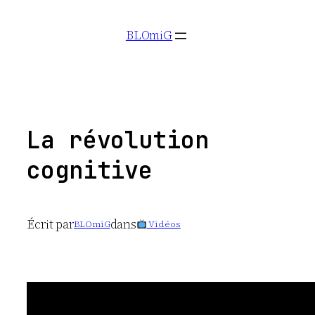
Aller
BLOmiG
au
contenu
La révolution
cognitive
Écrit par
dans
BLOmiG
Vidéos