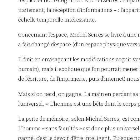
l’espace et notre cognition. Michel Serres compare l
traitement, la réception d’informations – : l’appari
échelle temporelle intéressante.
Concernant l’espace, Michel Serres se livre à une 
a fait changé d’espace (d’un espace physique vers
Il finit en envisageant les modifications cognitiv
humain), mais il explique que l’on pourrait mener
de l’écriture, de l’imprimerie, puis d’internet) nou
Mais si on perd, on gagne. La main en perdant sa
l’universel. « L’homme est une bête dont le corps 
La perte de mémoire, selon Michel Serres, est compe
L’homme « sans facultés » est donc plus universel,
gagné, c’est le devoir d’être intelligent. Puisque no