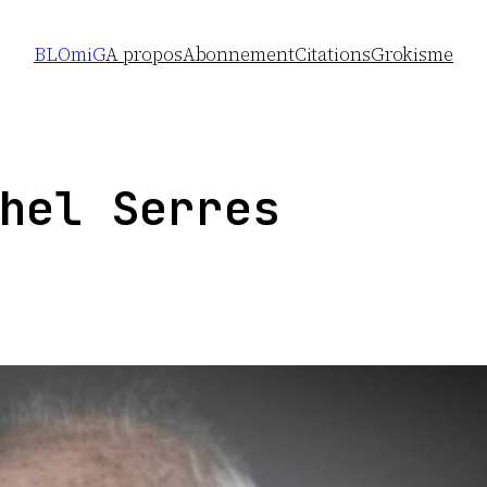
BLOmiG
A propos
Abonnement
Citations
Grokisme
hel Serres