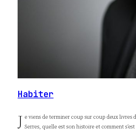
Habiter
J
e viens de terminer coup sur coup deux livres 
Serres, quelle est son histoire et comment s’est 