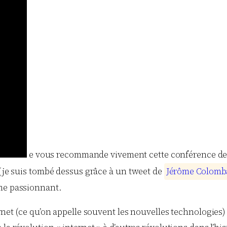
e vous recommande vivement cette conférence d
 (je suis tombé dessus grâce à un tweet de
J
é
r
ô
m
e
C
o
l
o
m
b
ême passionnant.
ernet (ce qu’on appelle souvent les nouvelles technologies)