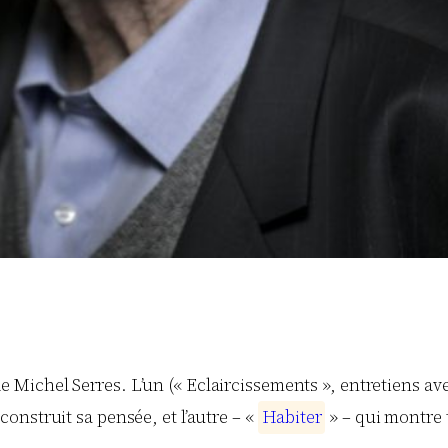
de Michel Serres. L’un (« Eclaircissements », entretiens 
construit sa pensée, et l’autre – «
H
a
b
i
t
e
r
» – qui montre t