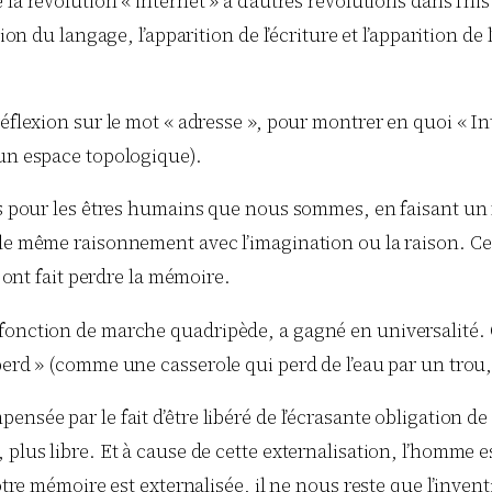
a révolution « internet » à d’autres révolutions dans l’hist
tion du langage, l’apparition de l’écriture et l’apparition d
réflexion sur le mot « adresse », pour montrer en quoi « In
 un espace topologique).
es pour les êtres humains que nous sommes, en faisant un f
 le même raisonnement avec l’imagination ou la raison. Ce
s ont fait perdre la mémoire.
 fonction de marche quadripède, a gagné en universalité.
perd » (comme une casserole qui perd de l’eau par un trou,
nsée par le fait d’être libéré de l’écrasante obligation d
 plus libre. Et à cause de cette externalisation, l’homme 
tre mémoire est externalisée, il ne nous reste que l’inventivi