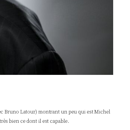
avec Bruno Latour) montrant un peu qui est Michel
rès bien ce dont il est capable.