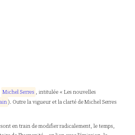
e
M
i
c
h
e
l
S
e
r
r
e
s
, intitulée « Les nouvelles
a
i
n
). Outre la vigueur et la clarté de Michel Serres
 sont en train de modifier radicalement, le temps,