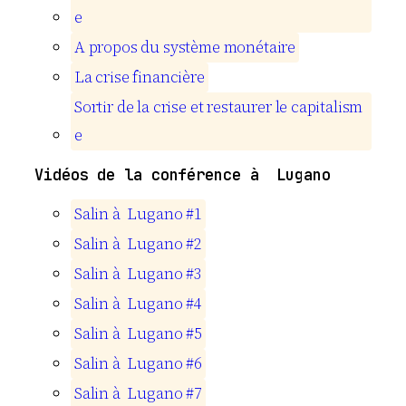
e
A
p
r
o
p
o
s
d
u
s
y
s
t
è
m
e
m
o
n
é
t
a
i
r
e
L
a
c
r
i
s
e
f
i
n
a
n
c
i
è
r
e
S
o
r
t
i
r
d
e
l
a
c
r
i
s
e
e
t
r
e
s
t
a
u
r
e
r
l
e
c
a
p
i
t
a
l
i
s
m
e
Vidéos de la conférence à Lugano
S
a
l
i
n
à
L
u
g
a
n
o
#
1
S
a
l
i
n
à
L
u
g
a
n
o
#
2
S
a
l
i
n
à
L
u
g
a
n
o
#
3
S
a
l
i
n
à
L
u
g
a
n
o
#
4
S
a
l
i
n
à
L
u
g
a
n
o
#
5
S
a
l
i
n
à
L
u
g
a
n
o
#
6
S
a
l
i
n
à
L
u
g
a
n
o
#
7