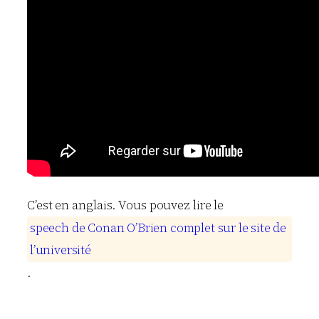
C’est en anglais. Vous pouvez lire le
s
p
e
e
c
h
d
e
C
o
n
a
n
O
’
B
r
i
e
n
c
o
m
p
l
e
t
s
u
r
l
e
s
i
t
e
d
e
l
’
u
n
i
v
e
r
s
i
t
é
.