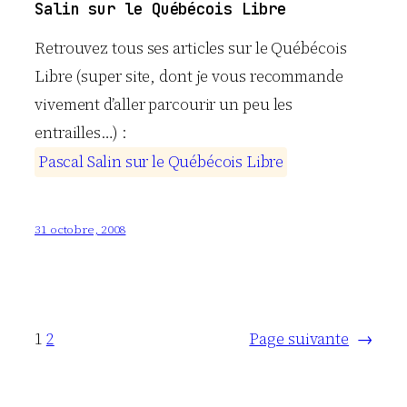
Salin sur le Québécois Libre
Retrouvez tous ses articles sur le Québécois
Libre (super site, dont je vous recommande
vivement d’aller parcourir un peu les
entrailles…) :
P
a
s
c
a
l
S
a
l
i
n
s
u
r
l
e
Q
u
é
b
é
c
o
i
s
L
i
b
r
e
31 octobre, 2008
1
2
Page suivante
→