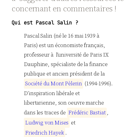
concernant en commentaires !
Qui est Pascal Salin ?
Pascal
Salin
(né le 16 mai 1939 à
Paris) est un économiste français,
professeur à l’université de Paris IX
Dauphine, spécialiste de la finance
publique et ancien président de la
S
o
c
i
é
t
é
d
u
M
o
n
t
P
è
l
e
r
i
n
(1994-1996).
D’inspiration libérale et
libertarienne, son oeuvre marche
dans les traces de
F
r
é
d
é
r
i
c
B
a
s
t
i
a
t
,
L
u
d
w
i
g
v
o
n
M
i
s
e
s
et
F
r
i
e
d
r
i
c
h
H
a
y
e
k
.