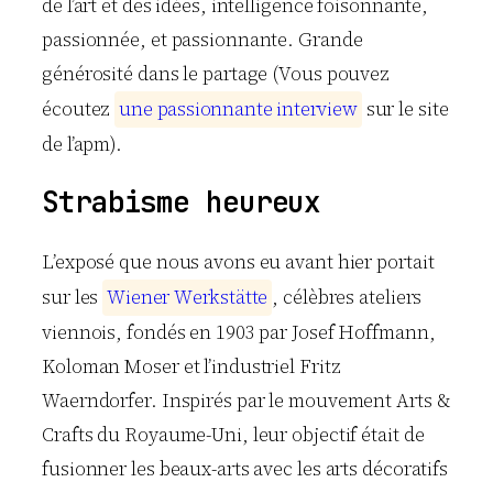
de l’art et des idées, intelligence foisonnante,
passionnée, et passionnante. Grande
générosité dans le partage (Vous pouvez
écoutez
u
n
e
p
a
s
s
i
o
n
n
a
n
t
e
i
n
t
e
r
v
i
e
w
sur le site
de l’apm).
Strabisme heureux
L’exposé que nous avons eu avant hier portait
sur les
W
i
e
n
e
r
W
e
r
k
s
t
ä
t
t
e
, célèbres ateliers
viennois, fondés en 1903 par Josef Hoffmann,
Koloman Moser et l’industriel Fritz
Waerndorfer. Inspirés par le mouvement Arts &
Crafts du Royaume-Uni, leur objectif était de
fusionner les beaux-arts avec les arts décoratifs