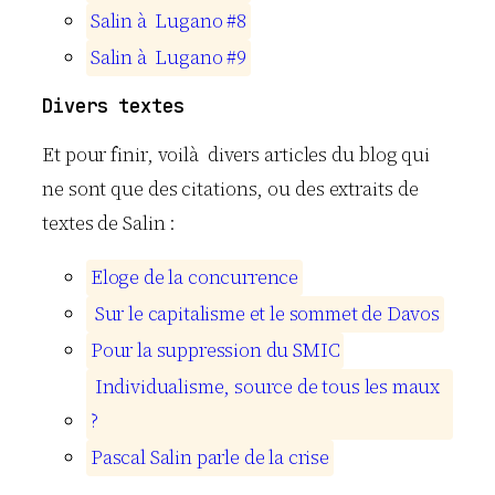
S
a
l
i
n
à
L
u
g
a
n
o
#
8
S
a
l
i
n
à
L
u
g
a
n
o
#
9
Divers textes
Et pour finir, voilà divers articles du blog qui
ne sont que des citations, ou des extraits de
textes de
Salin
:
E
l
o
g
e
d
e
l
a
c
o
n
c
u
r
r
e
n
c
e
S
u
r
l
e
c
a
p
i
t
a
l
i
s
m
e
e
t
l
e
s
o
m
m
e
t
d
e
D
a
v
o
s
P
o
u
r
l
a
s
u
p
p
r
e
s
s
i
o
n
d
u
S
M
I
C
I
n
d
i
v
i
d
u
a
l
i
s
m
e
,
s
o
u
r
c
e
d
e
t
o
u
s
l
e
s
m
a
u
x
?
P
a
s
c
a
l
S
a
l
i
n
p
a
r
l
e
d
e
l
a
c
r
i
s
e