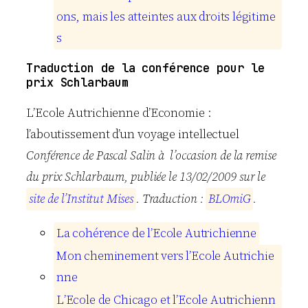
o
n
s
,
m
a
i
s
l
e
s
a
t
t
e
i
n
t
e
s
a
u
x
d
r
o
i
t
s
l
é
g
i
t
i
m
e
s
Traduction de la conférence pour le
prix Schlarbaum
L’Ecole Autrichienne d’Economie :
l’aboutissement d’un voyage intellectuel
Conférence de Pascal Salin à l’occasion de la remise
du prix Schlarbaum, publiée le 13/02/2009 sur le
s
i
t
e
d
e
l
’
I
n
s
t
i
t
u
t
M
i
s
e
s
. Traduction :
B
L
O
m
i
G
.
L
a
c
o
h
é
r
e
n
c
e
d
e
l
’
E
c
o
l
e
A
u
t
r
i
c
h
i
e
n
n
e
M
o
n
c
h
e
m
i
n
e
m
e
n
t
v
e
r
s
l
’
E
c
o
l
e
A
u
t
r
i
c
h
i
e
n
n
e
L
’
E
c
o
l
e
d
e
C
h
i
c
a
g
o
e
t
l
’
E
c
o
l
e
A
u
t
r
i
c
h
i
e
n
n