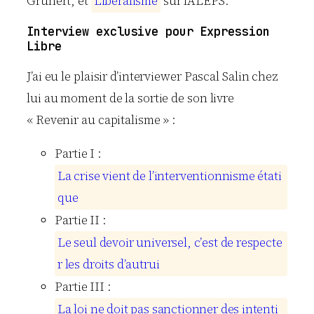
Grunert
, et
L
i
b
é
r
a
l
i
s
m
e
sur l’ALEPS.
Interview exclusive pour Expression
Libre
J’ai eu le plaisir d’interviewer Pascal Salin chez
lui au moment de la sortie de son livre
« Revenir au capitalisme » :
Partie I :
L
a
c
r
i
s
e
v
i
e
n
t
d
e
l
’
i
n
t
e
r
v
e
n
t
i
o
n
n
i
s
m
e
é
t
a
t
i
q
u
e
Partie II :
L
e
s
e
u
l
d
e
v
o
i
r
u
n
i
v
e
r
s
e
l
,
c
’
e
s
t
d
e
r
e
s
p
e
c
t
e
r
l
e
s
d
r
o
i
t
s
d
’
a
u
t
r
u
i
Partie III :
L
a
l
o
i
n
e
d
o
i
t
p
a
s
s
a
n
c
t
i
o
n
n
e
r
d
e
s
i
n
t
e
n
t
i