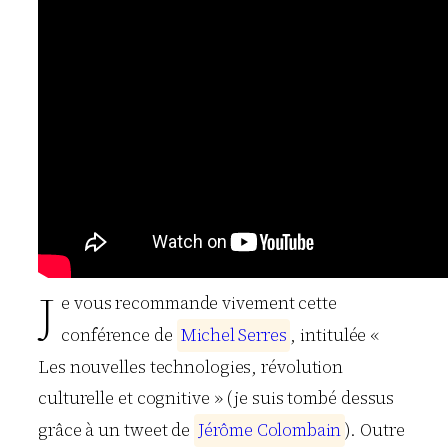
J
e vous recommande vivement cette
conférence de
M
i
c
h
e
l
S
e
r
r
e
s
, intitulée «
Les nouvelles technologies, révolution
culturelle et cognitive » (je suis tombé dessus
grâce à un tweet de
J
é
r
ô
m
e
C
o
l
o
m
b
a
i
n
). Outre