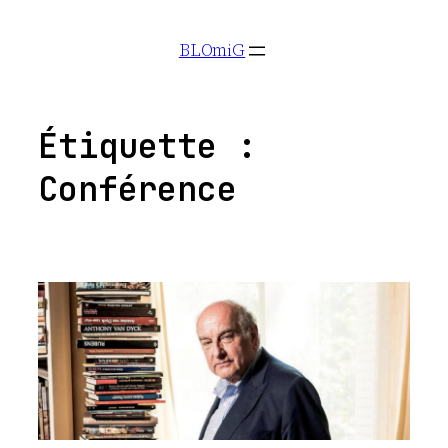
Aller
BLOmiG
au
contenu
Étiquette :
Conférence