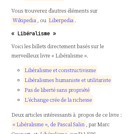
Vous trouverez d’autres éléments sur
W
i
k
i
p
e
d
i
a
, ou
L
i
b
e
r
p
e
d
i
a
.
« Libéralisme »
Voici les billets directement basés sur le
merveilleux livre « Libéralisme ».
L
i
b
é
r
a
l
i
s
m
e
e
t
c
o
n
s
t
r
u
c
t
i
v
i
s
m
e
L
i
b
é
r
a
l
i
s
m
e
s
h
u
m
a
n
i
s
t
e
e
t
u
t
i
l
i
t
a
r
i
s
t
e
P
a
s
d
e
l
i
b
e
r
t
é
s
a
n
s
p
r
o
p
r
i
é
t
é
L
’
é
c
h
a
n
g
e
c
r
é
e
d
e
l
a
r
i
c
h
e
s
s
e
Deux articles intéressants à propos de ce livre :
«
L
i
b
é
r
a
l
i
s
m
e
»
,
d
e
P
a
s
c
a
l
S
a
l
i
n
, par Marc