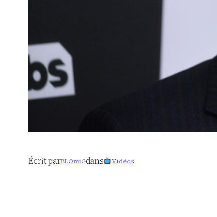
Écrit par
dans
BLOmiG
Vidéos