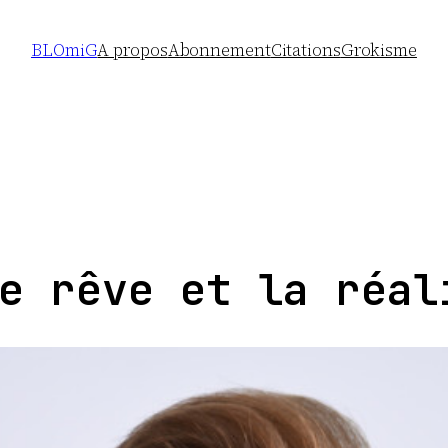
BLOmiG
A propos
Abonnement
Citations
Grokisme
e rêve et la réal