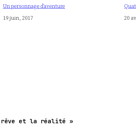
Un personnage d’aventure
Quat
Date
19 juin, 2017
Date
20 av
 rêve et la réalité »