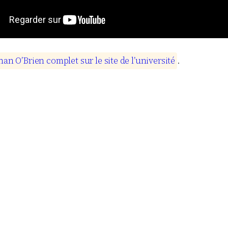
n
a
n
O
’
B
r
i
e
n
c
o
m
p
l
e
t
s
u
r
l
e
s
i
t
e
d
e
l
’
u
n
i
v
e
r
s
i
t
é
.