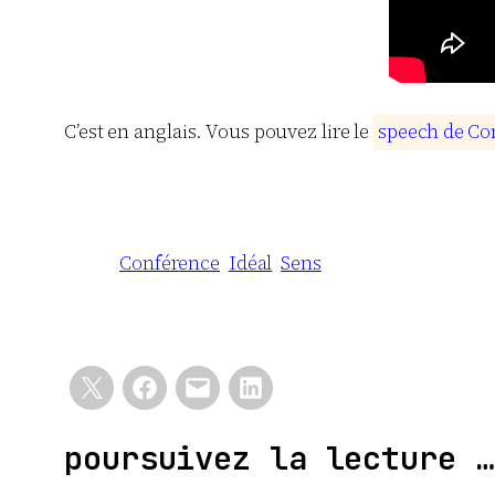
C’est en anglais. Vous pouvez lire le
s
p
e
e
c
h
d
e
C
o
Conférence
Idéal
Sens
poursuivez la lecture …