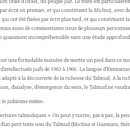
ition orale d’Israël, du peuple juif. Le texte est particul
 par écrit en premier, et qui constituent la
Michna
), avec 
t qui ont été fixées par écrit plus tard, et qui constituent l
, mais aussi de commentaires issus de plusieurs personnes, 
si quasiment incompréhensible sans une étude approfondie ;
nt une formidable manière de mettre un pied dans ce monde
s d’intellectuels juifs de 1963 à 1966. La langue d’Emmanue
ès adapté à la découverte de la richesse du Talmud. A la ric
ion, d’analyse, d’émergence du sens, le Talmud ne vaudrai
est le judaïsme même.
« Lectures talmudiques ». On peut y suivre, pas à pas, la
ture d’un petit texte issu du Talmud (Michna et Guemara, th