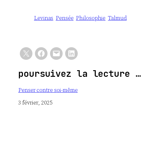
Levinas
Pensée
Philosophie
Talmud
poursuivez la lecture …
Penser contre soi-même
Date
3 février, 2025