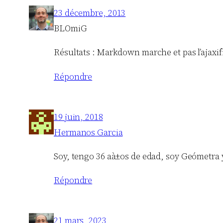
23 décembre, 2013
BLOmiG
Résultats : Markdown marche et pas l’ajaxif
Répondre
19 juin, 2018
Hermanos Garcia
Soy, tengo 36 aà±os de edad, soy Geómetra 
Répondre
21 mars, 2023