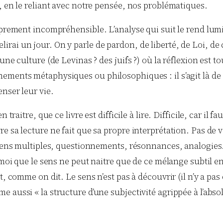
, en le reliant avec notre pensée, nos problématiques.
roprement incompréhensible. L’analyse qui suit le rend lu
e relirai un jour. On y parle de pardon, de liberté, de Loi, d
une culture (de Levinas ? des juifs ?) où la réflexion est
nements métaphysiques ou philosophiques : il s’agit là d
nser leur vie.
 traitre, que ce livre est difficile à lire. Difficile, car il
 sa lecture ne fait que sa propre interprétation. Pas de vé
sens multiples, questionnements, résonnances, analogies. E
 moi que le sens ne peut naitre que de ce mélange subtil en
t, comme on dit. Le sens n’est pas à découvrir (il n’y a pas
 aussi « la structure d’une subjectivité agrippée à l’abso