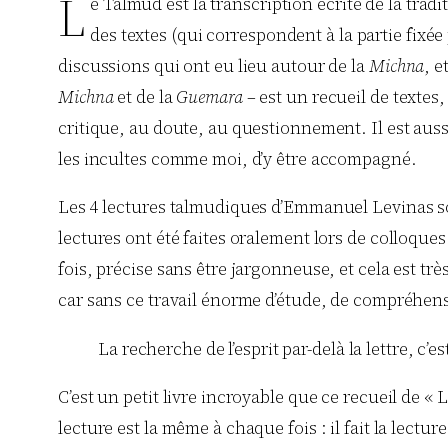
L
e Talmud est la transcription écrite de la trad
des textes (qui correspondent à la partie fixée
discussions qui ont eu lieu autour de la
Michna
, e
Michna
et de la
Guemara
– est un recueil de textes
critique, au doute, au questionnement. Il est aus
les incultes comme moi, d’y être accompagné.
Les 4 lectures talmudiques d’Emmanuel Levinas so
lectures ont été faites oralement lors de colloque
fois, précise sans être jargonneuse, et cela est tr
car sans ce travail énorme d’étude, de compréhens
La recherche de l’esprit par-delà la lettre, c’
C’est un petit livre incroyable que ce recueil de 
lecture est la même à chaque fois : il fait la lec