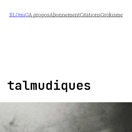
BLOmiG
A propos
Abonnement
Citations
Grokisme
 talmudiques