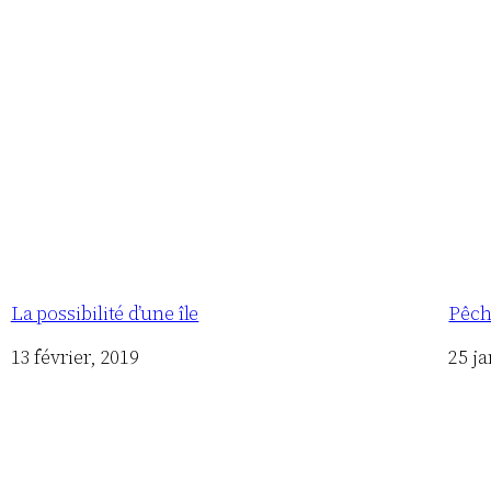
La possibilité d’une île
Pêch
Date
13 février, 2019
Date
25 ja