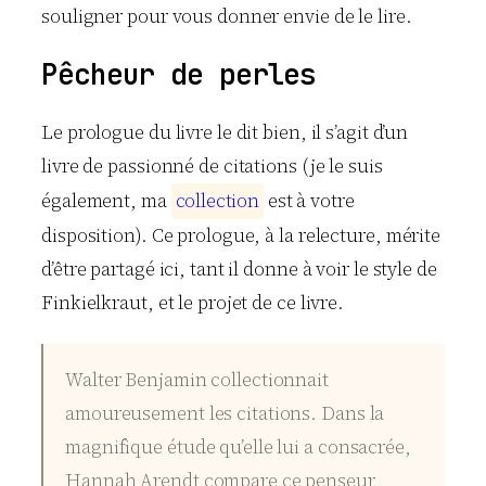
souligner pour vous donner envie de le lire.
Pêcheur de perles
Le prologue du livre le dit bien, il s’agit d’un
livre de passionné de citations (je le suis
également, ma
c
o
l
l
e
c
t
i
o
n
est à votre
disposition). Ce prologue, à la relecture, mérite
d’être partagé ici, tant il donne à voir le style de
Finkielkraut, et le projet de ce livre.
Walter Benjamin collectionnait
amoureusement les citations. Dans la
magnifique étude qu’elle lui a consacrée,
Hannah Arendt compare ce penseur