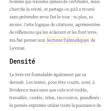
homme qui n’assène jamais de certitudes, mais
cherche la vérité, et partage ce qu’il a trouvé
sans prétendre avoir fait le tour : ni plus, ni
moins. Cette logique de citations, agrémentées
de réflexions qui les éclairent et les font vivre,
m’a fait penser aux
l
e
c
t
u
r
e
s
T
a
l
m
u
d
i
q
u
e
s
de
Levinas.
Densité
Le livre est formidable également par sa
densité. Les textes, pour être courts, sont, à
l’évidence mais sans que cela soit visible,
travaillés, ciselés, relus, raccourcis, peaufinés :
la pensée exprimée utilise toute la puissance de