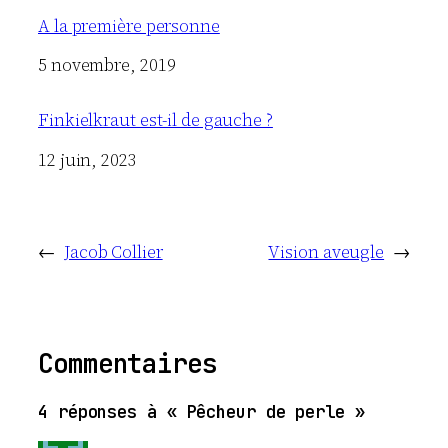
A la première personne
Date
5 novembre, 2019
Finkielkraut est-il de gauche ?
Date
12 juin, 2023
←
Jacob Collier
Vision aveugle
→
Commentaires
4 réponses à « Pêcheur de perle »