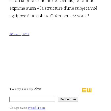
selon la phrase même de Levinas, le Talmud
exprime aussi « la structure d’une subjectivité
agrippée à l’absolu ». Qu’en pensez-vous ?
20 avril, 2012
Twenty Twenty-Five
Rechercher
Rechercher
Conçu avec
WordPress