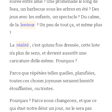
soirée entre amis ? Une promenade le long de
l’eau, un barbecue sous les arbres en été ? Des
jeux avec les enfants, un spectacle ? Du calme,
de la
l
e
n
t
e
u
r
? Un peu de tout ça, et même plus
?
La
r
é
a
l
i
t
é
, c’est qu’une fois dressée, cette liste
n’a plus de sens, et devient aussitôt une
caricature d’elle-même. Pourquoi ?
Parce que répétées telles quelles, planifiées,
toutes ces choses joyeuses seraient bientôt
étouffantes, ou tristes.
Pourquoi ? Parce nous changeons, et que ce
qui était notre désir un jour, ne le sera pas