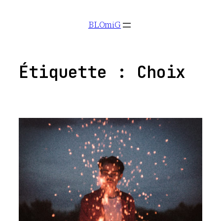
Aller
BLOmiG
au
contenu
Étiquette :
Choix