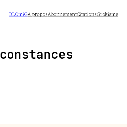
BLOmiG
A propos
Abonnement
Citations
Grokisme
constances