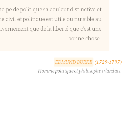
cipe de politique sa couleur distinctive et
 civil et politique est utile ou nuisible au
gouvernement que de la liberté que c’est une
bonne chose.
E
D
M
U
N
D
B
U
R
K
E
(1729-1797)
Homme politique et philosophe irlandais.