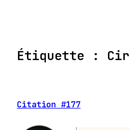
Aller
au
contenu
Étiquette :
Cir
Citation #177