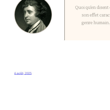
Quoi qu’en disent 
son effet carac
genre humain. S
6 août, 2025