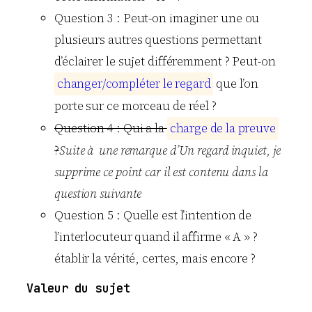
Question 3 : Peut-on imaginer une ou
plusieurs autres questions permettant
d’éclairer le sujet différemment ? Peut-on
c
h
a
n
g
e
r
/
c
o
m
p
l
é
t
e
r
l
e
r
e
g
a
r
d
que l’on
porte sur ce morceau de réel ?
Question 4 : Qui a la
c
h
a
r
g
e
d
e
l
a
p
r
e
u
v
e
?
Suite à une remarque d’Un regard inquiet, je
supprime ce point car il est contenu dans la
question suivante
Question 5 : Quelle est l’intention de
l’interlocuteur quand il affirme « A » ?
établir la vérité, certes, mais encore ?
Valeur du sujet