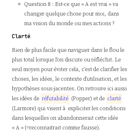
Question 8 : Est-ce que « A est vrai » va
changer quelque chose pour moi, dans
ma vision du monde ou mes actions ?
Clarté
Rien de plus facile que naviguer dans le flou le
plus total lorsque l’on discute ou réfléchit. Le
seul moyen pour éviter cela, c’est de clarifier les
choses, les idées, le contexte d’utilisation, et les
hypothèses sous-jacentes. On retrouve ici aussi
les idées de
r
é
f
u
t
a
b
i
l
i
t
é
(Popper) et de
c
l
a
r
t
é
(Larmore) qui visent à expliciter les conditions
dans lesquelles on abandonnerait cette idée
« A » (=reconnaitrait comme fausse).