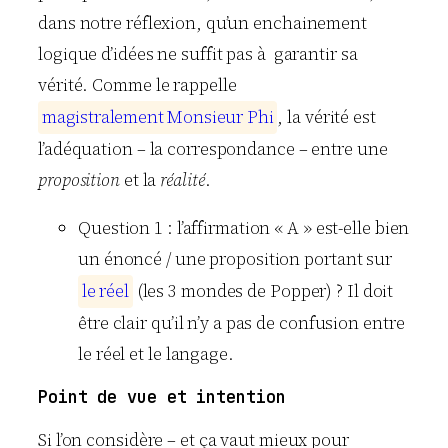
dans notre réflexion, qu’un enchainement
logique d’idées ne suffit pas à garantir sa
vérité. Comme le rappelle
m
a
g
i
s
t
r
a
l
e
m
e
n
t
M
o
n
s
i
e
u
r
P
h
i
, la vérité est
l’adéquation – la correspondance – entre une
proposition
et la
réalité
.
Question 1 : l’affirmation « A » est-elle bien
un énoncé / une proposition portant sur
l
e
r
é
e
l
(les 3 mondes de Popper) ? Il doit
être clair qu’il n’y a pas de confusion entre
le réel et le langage.
Point de vue et intention
Si l’on considère – et ça vaut mieux pour