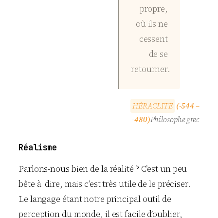
propre,
où ils ne
cessent
de se
retourner.
H
É
R
A
C
L
I
T
E
(-544 –
-480)
Philosophe grec
Réalisme
Parlons-nous bien de la réalité ? C’est un peu
bête à dire, mais c’est très utile de le préciser.
Le langage étant notre principal outil de
perception du monde, il est facile d’oublier,