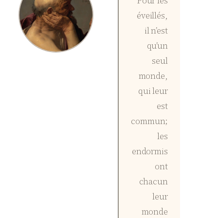
Pour les
éveillés,
il n’est
qu’un
seul
monde,
qui leur
est
commun;
les
endormis
ont
chacun
leur
monde