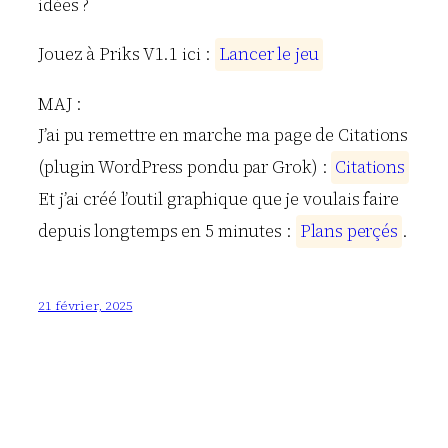
idées ?
Jouez à Priks V1.1 ici :
L
a
n
c
e
r
l
e
j
e
u
MAJ :
J’ai pu remettre en marche ma page de Citations
(plugin WordPress pondu par Grok) :
C
i
t
a
t
i
o
n
s
Et j’ai créé l’outil graphique que je voulais faire
depuis longtemps en 5 minutes :
P
l
a
n
s
p
e
r
ç
é
s
.
21 février, 2025