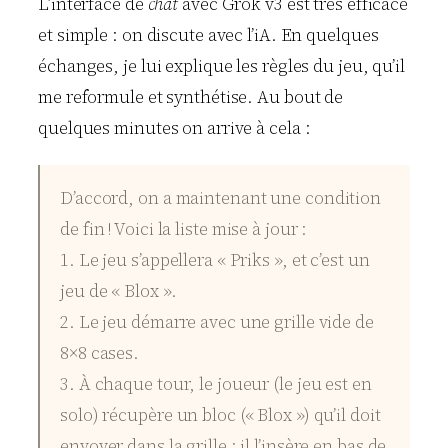
L’interface de
chat
avec Grok v3 est très efficace
et simple : on discute avec l’iA. En quelques
échanges, je lui explique les règles du jeu, qu’il
me reformule et synthétise. Au bout de
quelques minutes on arrive à cela :
D’accord, on a maintenant une condition
de fin ! Voici la liste mise à jour :
1. Le jeu s’appellera « Priks », et c’est un
jeu de « Blox ».
2. Le jeu démarre avec une grille vide de
8×8 cases.
3. À chaque tour, le joueur (le jeu est en
solo) récupère un bloc (« Blox ») qu’il doit
envoyer dans la grille : il l’insère en bas de