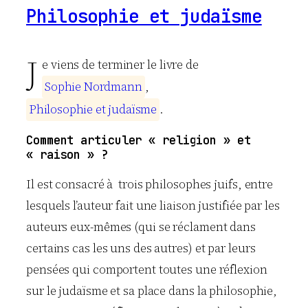
Philosophie et judaïsme
J
e viens de terminer le livre de
S
o
p
h
i
e
N
o
r
d
m
a
n
n
,
P
h
i
l
o
s
o
p
h
i
e
e
t
j
u
d
a
ï
s
m
e
.
Comment articuler « religion » et
« raison » ?
Il est consacré à trois philosophes juifs, entre
lesquels l’auteur fait une liaison justifiée par les
auteurs eux-mêmes (qui se réclament dans
certains cas les uns des autres) et par leurs
pensées qui comportent toutes une réflexion
sur le judaïsme et sa place dans la philosophie,