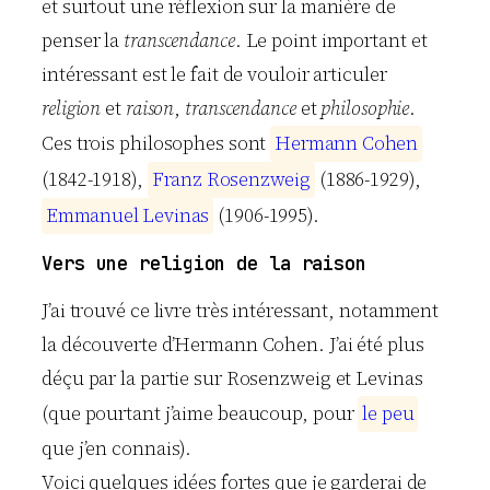
et surtout une réflexion sur la manière de
penser la
transcendance
. Le point important et
intéressant est le fait de vouloir articuler
religion
et
raison
,
transcendance
et
philosophie
.
Ces trois philosophes sont
H
e
r
m
a
n
n
C
o
h
e
n
(1842-1918),
F
r
a
n
z
R
o
s
e
n
z
w
e
i
g
(1886-1929),
E
m
m
a
n
u
e
l
L
e
v
i
n
a
s
(1906-1995).
Vers une religion de la raison
J’ai trouvé ce livre très intéressant, notamment
la découverte d’Hermann Cohen. J’ai été plus
déçu par la partie sur Rosenzweig et Levinas
(que pourtant j’aime beaucoup, pour
l
e
p
e
u
que j’en connais).
Voici quelques idées fortes que je garderai de