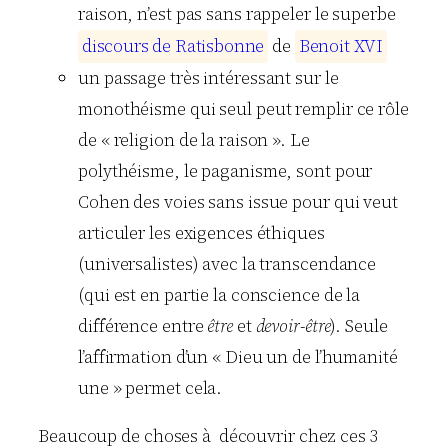
raison, n’est pas sans rappeler le superbe
d
i
s
c
o
u
r
s
d
e
R
a
t
i
s
b
o
n
n
e
de
B
e
n
o
i
t
X
V
I
un passage très intéressant sur le
monothéisme qui seul peut remplir ce rôle
de « religion de la raison ». Le
polythéisme, le paganisme, sont pour
Cohen des voies sans issue pour qui veut
articuler les exigences éthiques
(universalistes) avec la transcendance
(qui est en partie la conscience de la
différence entre
être
et
devoir-être
). Seule
l’affirmation d’un « Dieu un de l’humanité
une » permet cela.
Beaucoup de choses à découvrir chez ces 3