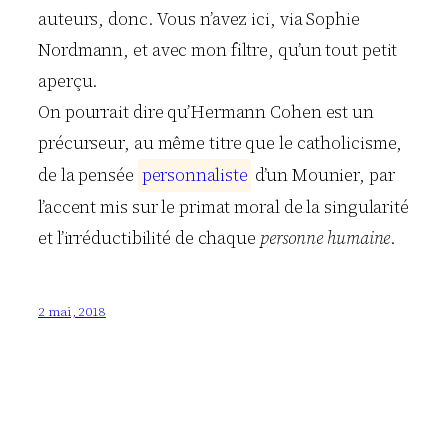
auteurs, donc. Vous n’avez ici, via Sophie
Nordmann, et avec mon filtre, qu’un tout petit
aperçu.
On pourrait dire qu’Hermann Cohen est un
précurseur, au même titre que le catholicisme,
de la pensée
p
e
r
s
o
n
n
a
l
i
s
t
e
d’un Mounier, par
l’accent mis sur le primat moral de la singularité
et l’irréductibilité de chaque
personne humaine
.
2 mai, 2018