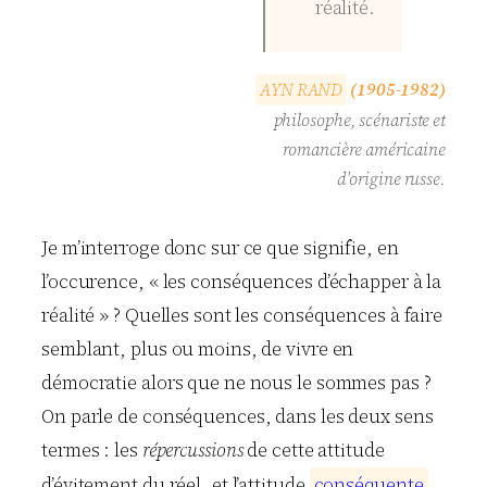
réalité.
A
Y
N
R
A
N
D
(1905-1982)
philosophe, scénariste et
romancière américaine
d’origine russe.
Je m’interroge donc sur ce que signifie, en
l’occurence, « les conséquences d’échapper à la
réalité » ? Quelles sont les conséquences à faire
semblant, plus ou moins, de vivre en
démocratie alors que ne nous le sommes pas ?
On parle de conséquences, dans les deux sens
termes : les
répercussions
de cette attitude
d’évitement du réel, et l’attitude
c
o
n
s
é
q
u
e
n
t
e