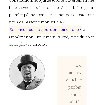
Constitutionnel (qui se torche ouvertement les
fesses avec les décisions de l’Assemblée), je n’ai
pu m’empêcher, dans les échanges et réactions
sur X de ressortir mon article «
S
o
m
m
e
s
-
n
o
u
s
t
o
u
j
o
u
r
s
e
n
d
é
m
o
c
r
a
t
i
e
?
»
(spoiler : non). Et je me suis levé, avec du coup,
cette phrase en tête :
Les
hommes
trébuchent
parfois
sur la
vérité,