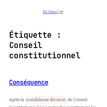
Aller
BLOmiG
au
contenu
Étiquette :
Conseil
constitutionnel
Conséquence
Après la
s
c
a
n
d
a
l
e
u
s
e
d
é
c
i
s
i
o
n
du Conseil