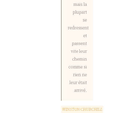
mais la
plupart
se
redressent
et
passent
vite leur
chemin
comme si
rien ne
leur était
arrivé.
W
I
N
S
T
O
N
C
H
U
R
C
H
I
L
L