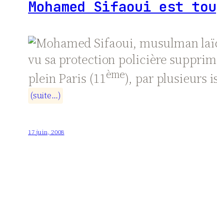
Mohamed Sifaoui est to
Mohamed Sifaoui, musulman laïc 
vu sa protection policière supprimée
ème
plein Paris (11
), par plusieurs
(
s
u
i
t
e
…
)
17 juin, 2008