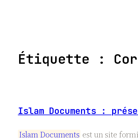
Aller
au
contenu
Étiquette :
Cor
Islam Documents : prése
I
s
l
a
m
D
o
c
u
m
e
n
t
s
est un site formi