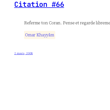
Citation #66
Referme ton Coran. Pense et regarde librement 
O
m
a
r
K
h
a
y
y
â
m
2 mars, 2008