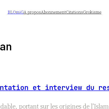
BLOmiG
A propos
Abonnement
Citations
Grokisme
an
ntation et interview du re
dable, portant sur les origines de l’Isla