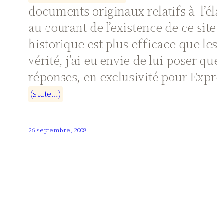
documents originaux relatifs à l’é
au courant de l’existence de ce si
historique est plus efficace que le
vérité, j’ai eu envie de lui poser 
réponses, en exclusivité pour
Expr
(
s
u
i
t
e
…
)
26 septembre, 2008