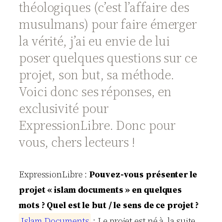
théologiques (c’est l’affaire des
musulmans) pour faire émerger
la vérité, j’ai eu envie de lui
poser quelques questions sur ce
projet, son but, sa méthode.
Voici donc ses réponses, en
exclusivité pour
Expression
Libre
. Donc pour
vous, chers lecteurs !
Expression
Libre
:
Pouvez-vous présenter le
projet « islam documents » en quelques
mots ? Quel est le but / le sens de ce projet ?
I
s
l
a
m
D
o
c
u
m
e
n
t
s
: Le projet est né à la suite