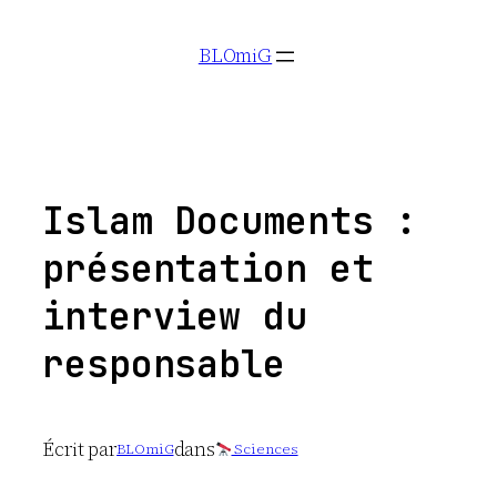
Aller
BLOmiG
au
contenu
Islam Documents :
présentation et
interview du
responsable
Écrit par
dans
BLOmiG
Sciences