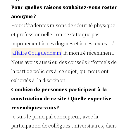
Pour quelles raisons souhaitez-vous rester
anonyme ?
Pour d’évidentes raisons de sécurité physique
et professionnelle : on ne s’attaque pas
impunément à ces dogmes et à ces textes. L’
a
f
f
a
i
r
e
G
o
u
g
u
e
n
h
e
i
m
l’a montré récemment.
Nous avons aussi eu des conseils informels de
la part de policiers à ce sujet, qui nous ont
exhortés à la discrétion.
Combien de personnes participent à la
construction de ce site ? Quelle expertise
revendiquez-vous ?
Je suis le principal concepteur, avec la
participation de collègues universitaires, dans