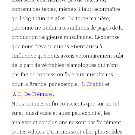
contenu des textes, même s’il faut reconnaître
qu’il s’agit d’un pis-aller. De toute manière,
personne ne traduira les millions de pages de la
production religieuse musulmane. L’expertise
que nous ”revendiquons » tient aussi à
l’influence que nous avons volontairement subi
de la part de véritables islamologues qui n’ont
pas fait de concession face aux musulmans :
pour la France, par exemple,
J
.
C
h
a
b
b
i
et
A
.
L
.
D
e
P
r
é
m
a
r
e
.
Nous sommes enfin conscients que sur un tel
sujet, aussi vaste et aussi peu exploité, les
analyses et conclusions ne sont pas forcément
toutes valides. Du moins sont-elles plus solides