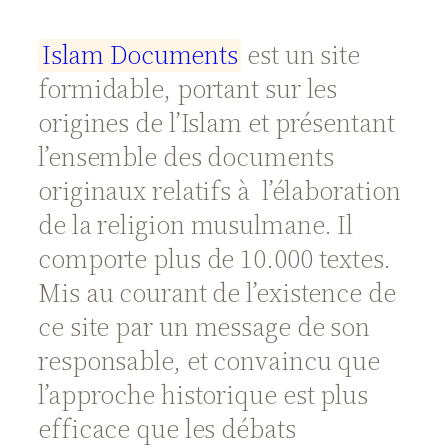
I
s
l
a
m
D
o
c
u
m
e
n
t
s
est un site
formidable, portant sur les
origines de l’Islam et présentant
l’ensemble des documents
originaux relatifs à l’élaboration
de la religion musulmane. Il
comporte plus de 10.000 textes.
Mis au courant de l’existence de
ce site par un message de son
responsable, et convaincu que
l’approche historique est plus
efficace que les débats