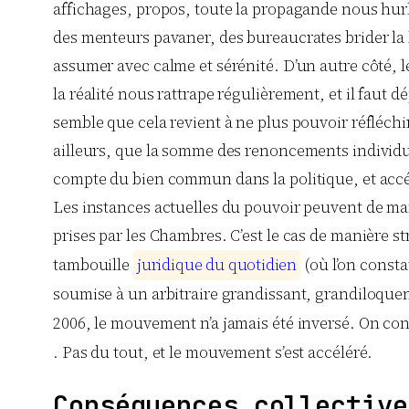
affichages, propos, toute la propagande nous hurle
des menteurs pavaner, des bureaucrates brider la li
assumer avec calme et sérénité. D’un autre côté, le
la réalité nous rattrape régulièrement, et il faut 
semble que cela revient à ne plus pouvoir réfléchi
ailleurs, que la somme des renoncements individuel
compte du bien commun dans la politique, et accél
Les instances actuelles du pouvoir peuvent de man
prises par les Chambres. C’est le cas de manière str
tambouille
j
u
r
i
d
i
q
u
e
d
u
q
u
o
t
i
d
i
e
n
(où l’on consta
soumise à un arbitraire grandissant, grandiloquent 
2006, le mouvement n’a jamais été inversé. On cont
. Pas du tout, et le mouvement s’est accéléré.
Conséquences collective