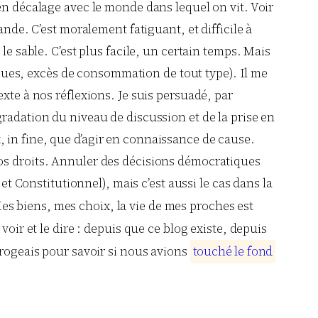
en décalage avec le monde dans lequel on vit. Voir
ande. C’est moralement fatiguant, et difficile à
le sable. C’est plus facile, un certain temps. Mais
rogues, excès de consommation de tout type). Il me
xte à nos réflexions. Je suis persuadé, par
radation du niveau de discussion et de la prise en
 in fine, que d’agir en connaissance de cause.
nos droits. Annuler des décisions démocratiques
et Constitutionnel), mais c’est aussi le cas dans la
Mes biens, mes choix, la vie de mes proches est
oir et le dire : depuis que ce blog existe, depuis
rrogeais pour savoir si nous avions
t
o
u
c
h
é
l
e
f
o
n
d