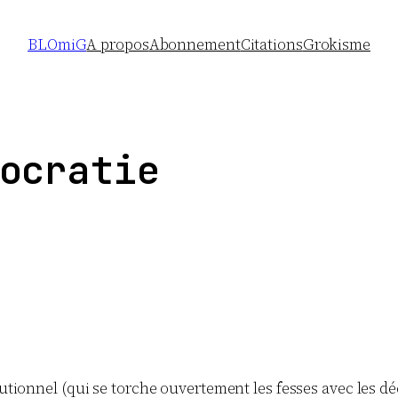
BLOmiG
A propos
Abonnement
Citations
Grokisme
ocratie
tionnel (qui se torche ouvertement les fesses avec les déc