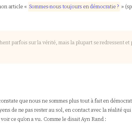
mon article «
S
o
m
m
e
s
-
n
o
u
s
t
o
u
j
o
u
r
s
e
n
d
é
m
o
c
r
a
t
i
e
?
» (sp
nt parfois sur la vérité, mais la plupart se redressent et
 constate que nous ne sommes plus tout à fait en démocrati
 moyens de ne pas rester au sol, en contact avec la réalité qu
 voir ce qu’on a vu. Comme le disait Ayn Rand :