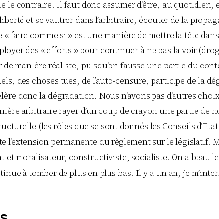
 le contraire. Il faut donc assumer d’être, au quotidien, 
berté et se vautrer dans l’arbitraire, écouter de la propag
 « faire comme si » est une manière de mettre la tête dans 
déployer des « efforts » pour continuer à ne pas la voir (d
r de manière réaliste, puisqu’on fausse une partie du conte
s, des choses tues, de l’auto-censure, participe de la dég
ère donc la dégradation. Nous n’avons pas d’autres choix,
ière arbitraire rayer d’un coup de crayon une partie de 
ucturelle (les rôles que se sont donnés les Conseils d’Etat 
te l’extension permanente du règlement sur le législatif. 
et moralisateur, constructiviste, socialiste. On a beau le v
inue à tomber de plus en plus bas. Il y a un an, je m’inte
s