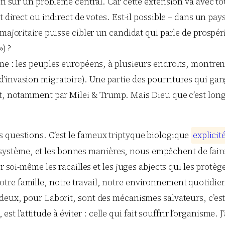
en sûr un problème central. Car cette extension va avec tou
t direct ou indirect de votes. Est-il possible – dans un pa
majoritaire puisse cibler un candidat qui parle de prospéri
») ?
me : les peuples européens, à plusieurs endroits, montrent
d’invasion migratoire). Une partie des pourritures qui ga
gt, notamment par Milei & Trump. Mais Dieu que c’est long
 questions. C’est le fameux triptyque biologique
e
x
p
l
i
c
i
t
 le système, et les bonnes manières, nous empêchent de fair
r soi-même les racailles et les juges abjects qui les protèg
re famille, notre travail, notre environnement quotidien)
deux, pour Laborit, sont des mécanismes salvateurs, c’est-
, est l’attitude à éviter : celle qui fait souffrir l’organisme.