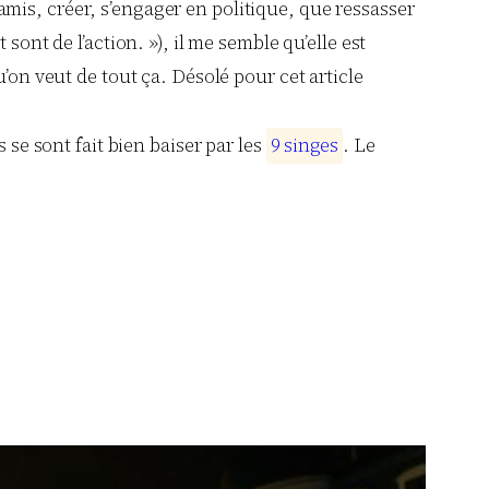
s amis, créer, s’engager en politique, que ressasser
ont de l’action. »), il me semble qu’elle est
’on veut de tout ça. Désolé pour cet article
 se sont fait bien baiser par les
9
s
i
n
g
e
s
. Le