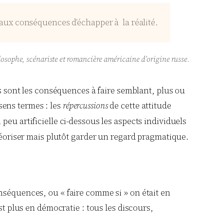
ux conséquences d’échapper à la réalité.
osophe, scénariste et romancière américaine d’origine russe.
es sont les conséquences à faire semblant, plus ou
sens termes : les
répercussions
de cette attitude
peu artificielle ci-dessous les aspects individuels
théoriser mais plutôt garder un regard pragmatique.
nséquences, ou « faire comme si » on était en
st plus en démocratie : tous les discours,