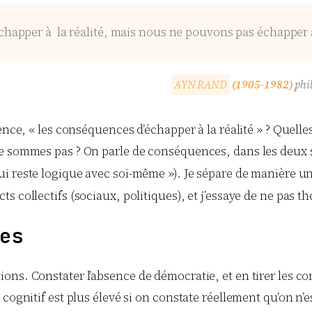
happer à la réalité, mais nous ne pouvons pas échapper a
A
Y
N
R
A
N
D
(1905-1982)
phil
rence, « les conséquences d’échapper à la réalité » ? Quell
le sommes pas ? On parle de conséquences, dans les deux 
ui reste logique avec soi-même »). Je sépare de manière un 
s collectifs (sociaux, politiques), et j’essaye de ne pas 
es
ons. Constater l’absence de démocratie, et en tirer les co
cognitif est plus élevé si on constate réellement qu’on n’e