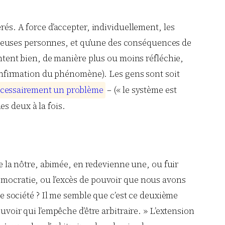
rés. A force d’accepter, individuellement, les
nombreuses personnes, et qu’une des conséquences de
entent bien, de manière plus ou moins réfléchie,
 confirmation du phénomène). Les gens sont soit
c
e
s
s
a
i
r
e
m
e
n
t
u
n
p
r
o
b
l
è
m
e
– (« le système est
s deux à la fois.
que la nôtre, abimée, en redevienne une, ou fuir
démocratie, ou l’excès de pouvoir que nous avons
re société ? Il me semble que c’est ce deuxième
uvoir qui l’empêche d’être arbitraire. » L’extension