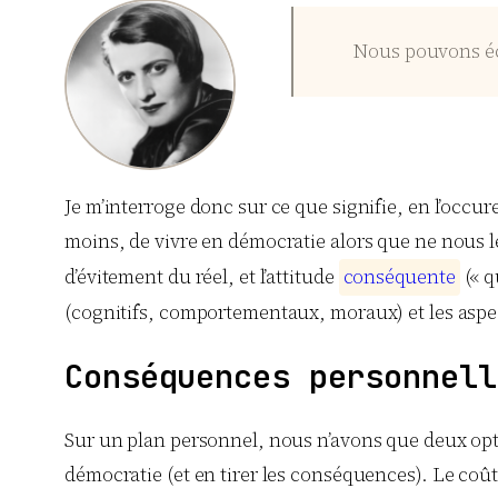
Nous pouvons éc
Je m’interroge donc sur ce que signifie, en l’occu
moins, de vivre en démocratie alors que ne nous 
d’évitement du réel, et l’attitude
c
o
n
s
é
q
u
e
n
t
e
(« q
(cognitifs, comportementaux, moraux) et les aspect
Conséquences personnell
Sur un plan personnel, nous n’avons que deux opti
démocratie (et en tirer les conséquences). Le coût 