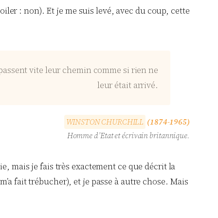
oiler : non). Et je me suis levé, avec du coup, cette
 passent vite leur chemin comme si rien ne
leur était arrivé.
W
I
N
S
T
O
N
C
H
U
R
C
H
I
L
L
(1874-1965)
Homme d’Etat et écrivain britannique.
e, mais je fais très exactement ce que décrit la
i m’a fait trébucher), et je passe à autre chose. Mais