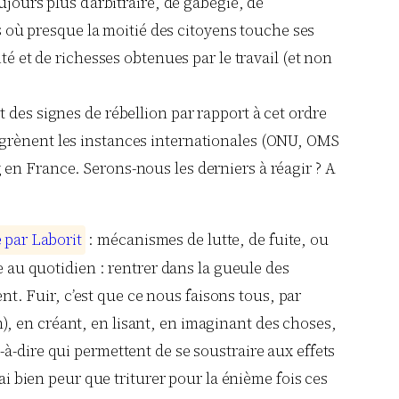
jours plus d’arbitraire, de gabegie, de
ys où presque la moitié des citoyens touche ses
té et de richesses obtenues par le travail (et non
 des signes de rébellion par rapport à cet ordre
ngrènent les instances internationales (ONU, OMS
 en France. Serons-nous les derniers à réagir ? A
é
p
a
r
L
a
b
o
r
i
t
: mécanismes de lutte, de fuite, ou
e au quotidien : rentrer dans la gueule des
ent. Fuir, c’est que ce nous faisons tous, par
, en créant, en lisant, en imaginant des choses,
à-dire qui permettent de se soustraire aux effets
 J’ai bien peur que triturer pour la énième fois ces