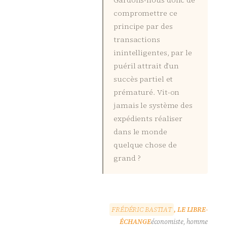
Gardons-nous donc de
compromettre ce
principe par des
transactions
inintelligentes, par le
puéril attrait d’un
succès partiel et
prématuré. Vit-on
jamais le système des
expédients réaliser
dans le monde
quelque chose de
grand ?
F
R
É
D
É
R
I
C
B
A
S
T
I
A
T
, LE LIBRE-
ÉCHANGE
économiste, homme