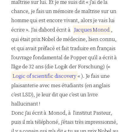
maîtrise sur lui. Et je me suis dit « j’ai de la
chance, je fais un mémoire de maîtrise sur un
homme qui est encore vivant, alors je vais lui
écrire ». J’ai d’abord écrit à
J
a
c
q
u
e
s
M
o
n
o
d
,
qui était prix Nobel de médecine, bien connu,
et qui avait préfacé et fait traduire en français
l’ouvrage fondamental de Popper qu’il a écrit à
l’âge de 32 ans (die Logik der Forschung) («
L
o
g
i
c
o
f
s
c
i
e
n
t
i
f
i
c
d
i
s
c
o
v
e
r
y
« ). Je fais une
plaisanterie avec mes étudiants (en anglais
c’est LSD), je leur dit que c’est un livre
hallucinant !
Donc j’ai écrit à Monod, à l’institut Pasteur,
puis il m’a téléphoné, j’étais très impressionné,
il y a copain qui m’a dit « tu as un prix Nobel au