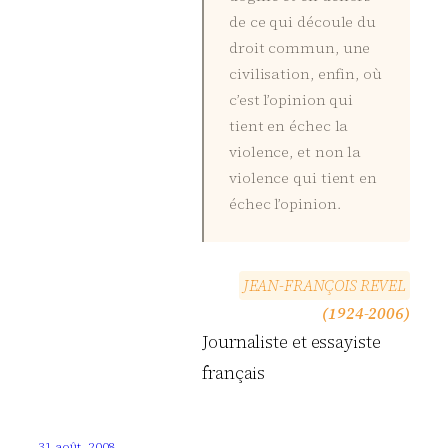
de ce qui découle du
droit commun, une
civilisation, enfin, où
c’est l’opinion qui
tient en échec la
violence, et non la
violence qui tient en
échec l’opinion.
J
E
A
N
-
F
R
A
N
Ç
O
I
S
R
E
V
E
L
(1924-2006)
Journaliste et essayiste
français
31 août, 2008