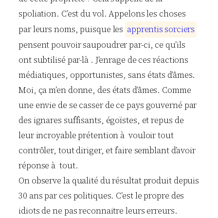
spoliation. C’est du vol. Appelons les choses
par leurs noms, puisque les
a
p
p
r
e
n
t
i
s
s
o
r
c
i
e
r
s
pensent pouvoir saupoudrer par-ci, ce qu’ils
ont subtilisé par-là . J’enrage de ces réactions
médiatiques, opportunistes, sans états d’âmes.
Moi, ça m’en donne, des états d’âmes. Comme
une envie de se casser de ce pays gouverné par
des ignares suffisants, égoïstes, et repus de
leur incroyable prétention à vouloir tout
contrôler, tout diriger, et faire semblant d’avoir
réponse à tout.
On observe la qualité du résultat produit depuis
30 ans par ces politiques. C’est le propre des
idiots de ne pas reconnaitre leurs erreurs.