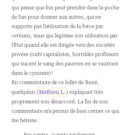
qui pense que l’on peut prendre dans la poche
de l’un pour donner aux autres, qui ne
supporte pas l’utilisation de la force par
certains, mais qui légitime son utilisation par
l’État quand elle est dirigée vers des sociétés
privées (ouh! capitalistes, horribles profiteurs
qui sucent le sang des pauvres en se vautrant
dans le cynisme) !
En commentaire de ce billet de René,
quelqu’un (
M
a
t
h
i
e
u
L
.
) expliquait très
proprement son désaccord. La fin de son
commentaire m’a permis de bien cerner ce qui
me hérisse :
Par contre, je reste totalement