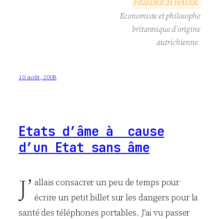
F
R
I
E
D
R
I
C
H
H
A
Y
E
K
Economiste et philosophe
britannique d’origine
autrichienne.
10 août, 2008
Etats d’âme à cause
d’un Etat sans âme
J’
allais consacrer un peu de temps pour
écrire un petit billet sur les dangers pour la
santé des téléphones portables. J’ai vu passer