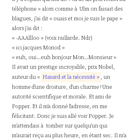
téléphone » alors comme à Ulm on faisait des
blagues, j’ai dit « ouais et moi je suis le pape »
alors j’ai dit :
« -AAAllloo » (voix raillarde. Ndr)
« ici jacques Monod »
« euh, oui…euh bonjour Mon…Monsieur »
Il avait un prestige incroyable, prix Nobel,
auteur du «
H
a
s
a
r
d
e
t
l
a
n
é
c
e
s
s
i
t
é
»
, un
homme d’une droiture, d’un charme ! Une
autorité scientifique et morale. Et ami de
Popper. Et il m’a donné l’adresse, en me
félicitant. Donc je suis allé voir Popper. Je
m’attendais à tomber sur quelqu’un qui
m’aurait reçu au plus heure, en étant sec. Il m’a