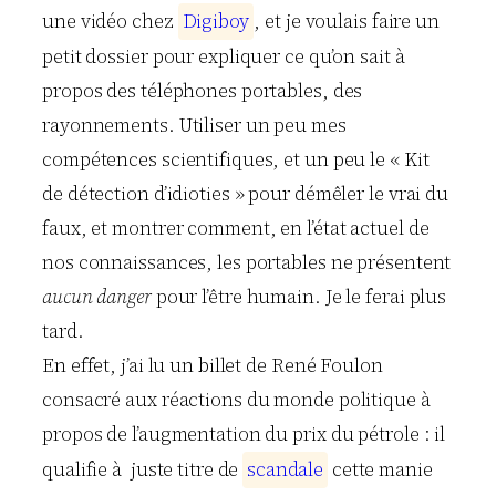
une vidéo chez
D
i
g
i
b
o
y
, et je voulais faire un
petit dossier pour expliquer ce qu’on sait à
propos des téléphones portables, des
rayonnements. Utiliser un peu mes
compétences scientifiques, et un peu le « Kit
de détection d’idioties » pour démêler le vrai du
faux, et montrer comment, en l’état actuel de
nos connaissances, les portables ne présentent
aucun danger
pour l’être humain. Je le ferai plus
tard.
En effet, j’ai lu un billet de René Foulon
consacré aux réactions du monde politique à
propos de l’augmentation du prix du pétrole : il
qualifie à juste titre de
s
c
a
n
d
a
l
e
cette manie