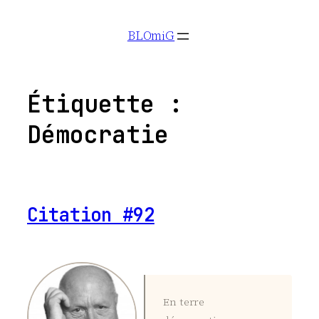
Aller
BLOmiG
au
contenu
Étiquette :
Démocratie
Citation #92
En terre