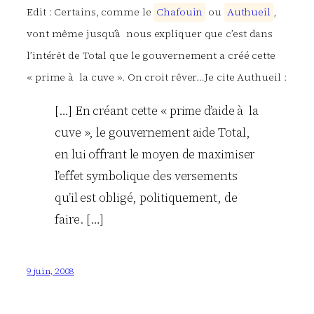
Edit : Certains, comme le
C
h
a
f
o
u
i
n
ou
A
u
t
h
u
e
i
l
,
vont même jusqu’à nous expliquer que c’est dans
l’intérêt de Total que le gouvernement a créé cette
« prime à la cuve ». On croit rêver…Je cite Authueil :
[…] En créant cette « prime d’aide à la
cuve », le gouvernement aide Total,
en lui offrant le moyen de maximiser
l’effet symbolique des versements
qu’il est obligé, politiquement, de
faire. […]
9 juin, 2008