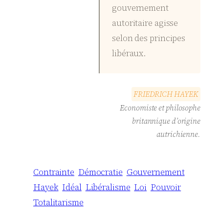
gouvernement
autoritaire agisse
selon des principes
libéraux.
F
R
I
E
D
R
I
C
H
H
A
Y
E
K
Economiste et philosophe
britannique d’origine
autrichienne.
Contrainte
Démocratie
Gouvernement
Hayek
Idéal
Libéralisme
Loi
Pouvoir
Totalitarisme