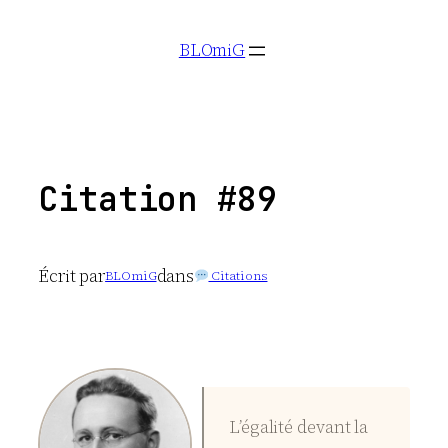
Aller
BLOmiG
au
contenu
Citation #89
Écrit par
dans
BLOmiG
Citations
L’égalité devant la