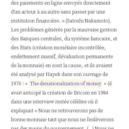
des paiements en ligne envoyés directement
d’un acteur à au autre sans passer par une
institution financière. » (Satoshi Nakamoto).
Les problèmes générés par la mauvaise gestion
des Banques centrales, du système bancaire, et
des Etats (création monétaire incontrôlée,
endettement massif, dévaluation permanente
de la monnaie) en sont la cause, et ils avaient
été analysé par Hayek dans son ouvrage de
1976 : «
T
h
e
d
e
n
a
t
i
o
n
a
l
i
z
a
t
i
o
n
o
f
m
o
n
e
y
» (il
avait anticipé la création de Bitcoin en 1984
dans une interview restée célèbre où il
expliquait « Nous ne retrouverons pas de
bonne monnaie tant que nous ne l’enlèverons
pas des mains du gouvernement. (…) Nous ne