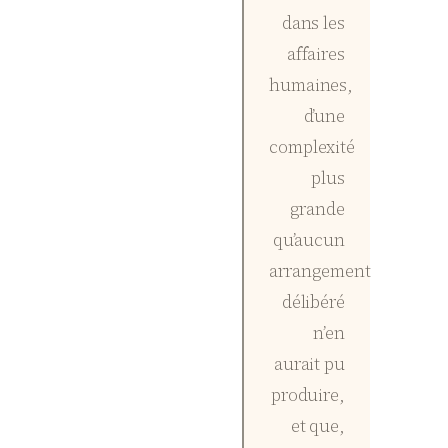
dans les
affaires
humaines,
d’une
complexité
plus
grande
qu’aucun
arrangement
délibéré
n’en
aurait pu
produire,
et que,