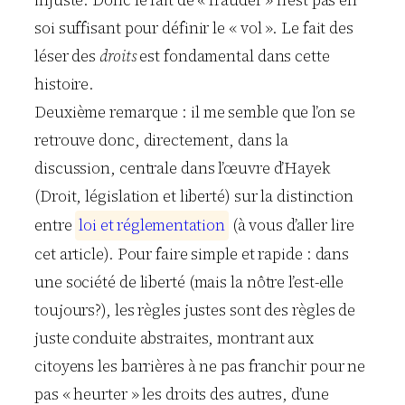
injuste. Donc le fait de « frauder » n’est pas en
soi suffisant pour définir le « vol ». Le fait des
léser des
droits
est fondamental dans cette
histoire.
Deuxième remarque : il me semble que l’on se
retrouve donc, directement, dans la
discussion, centrale dans l’œuvre d’Hayek
(Droit, législation et liberté) sur la distinction
entre
l
o
i
e
t
r
é
g
l
e
m
e
n
t
a
t
i
o
n
(à vous d’aller lire
cet article). Pour faire simple et rapide : dans
une société de liberté (mais la nôtre l’est-elle
toujours?), les règles justes sont des règles de
juste conduite abstraites, montrant aux
citoyens les barrières à ne pas franchir pour ne
pas « heurter » les droits des autres, d’une