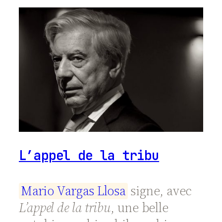
L’appel de la tribu
M
a
r
i
o
V
a
r
g
a
s
L
l
o
s
a
signe, avec
L’appel de la tribu
, une belle