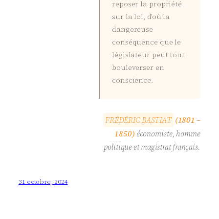
reposer la propriété
sur la loi, d’où la
dangereuse
conséquence que le
législateur peut tout
bouleverser en
conscience.
F
R
É
D
É
R
I
C
B
A
S
T
I
A
T
(1801 –
1850)
économiste, homme
politique et magistrat français.
31 octobre, 2024