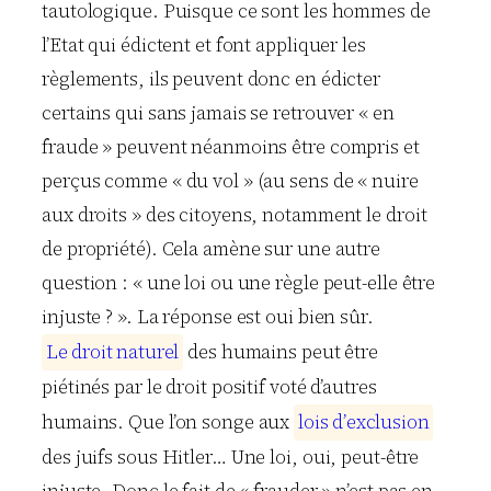
tautologique. Puisque ce sont les hommes de
l’Etat qui édictent et font appliquer les
règlements, ils peuvent donc en édicter
certains qui sans jamais se retrouver « en
fraude » peuvent néanmoins être compris et
perçus comme « du vol » (au sens de « nuire
aux droits » des citoyens, notamment le droit
de propriété). Cela amène sur une autre
question : « une loi ou une règle peut-elle être
injuste ? ». La réponse est oui bien sûr.
L
e
d
r
o
i
t
n
a
t
u
r
e
l
des humains peut être
piétinés par le droit positif voté d’autres
humains. Que l’on songe aux
l
o
i
s
d
’
e
x
c
l
u
s
i
o
n
des juifs sous Hitler… Une loi, oui, peut-être