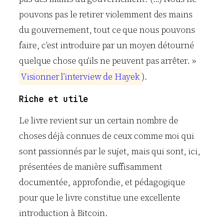
pouvons pas le retirer violemment des mains
du gouvernement, tout ce que nous pouvons
faire, c’est introduire par un moyen détourné
quelque chose qu’ils ne peuvent pas arrêter. »
V
i
s
i
o
n
n
e
r
l
’
i
n
t
e
r
v
i
e
w
d
e
H
a
y
e
k
).
Riche et utile
Le livre revient sur un certain nombre de
choses déjà connues de ceux comme moi qui
sont passionnés par le sujet, mais qui sont, ici,
présentées de manière suffisamment
documentée, approfondie, et pédagogique
pour que le livre constitue une excellente
introduction à Bitcoin.