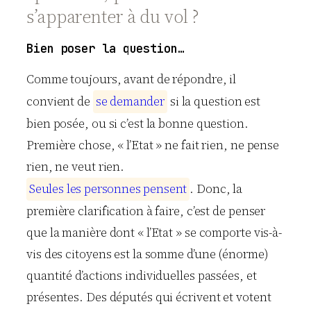
s’apparenter à du vol ?
Bien poser la question…
Comme toujours, avant de répondre, il
convient de
s
e
d
e
m
a
n
d
e
r
si la question est
bien posée, ou si c’est la bonne question.
Première chose, « l’Etat » ne fait rien, ne pense
rien, ne veut rien.
S
e
u
l
e
s
l
e
s
p
e
r
s
o
n
n
e
s
p
e
n
s
e
n
t
. Donc, la
première clarification à faire, c’est de penser
que la manière dont « l’Etat » se comporte vis-à-
vis des citoyens est la somme d’une (énorme)
quantité d’actions individuelles passées, et
présentes. Des députés qui écrivent et votent