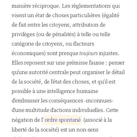
manière réciproque. Les règlementations qui
visent un état de choses particulières (égalité
de fait entre les citoyens, attribution de
privilèges (ou de pénalités) à telle ou telle
catégorie de citoyens, ou d’acteurs
économiques) sont presque
toujours
injustes.
Elles reposent sur une prémisse fausse : penser
qu’une autorité centrale peut organiser le détail
de la société, de l’état des choses, et qu’il est
possible à une intelligence humaine
d’embrasser les conséquences -inconnues-
d’une multitude d’actions individuelles. Cette
négation de l’
o
r
d
r
e
s
p
o
n
t
a
n
é
(associé à la
liberté de la société) est un non-sens