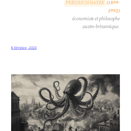
F
R
I
E
D
R
I
C
H
H
A
Y
E
K
(1899-
1992)
économiste et philosophe
austro-britannique.
8 février, 2025