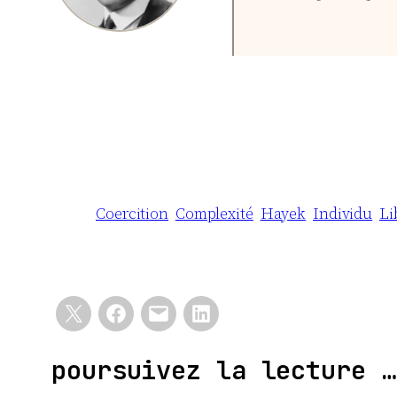
Coercition
Complexité
Hayek
Individu
Li
poursuivez la lecture …