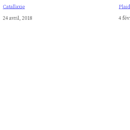
Catallaxie
Plai
Date
24 avril, 2018
Date
4 fév