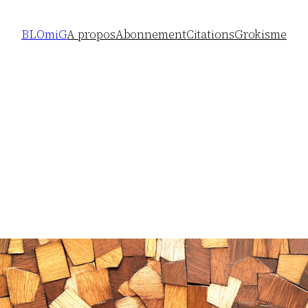
BLOmiG
A propos
Abonnement
Citations
Grokisme