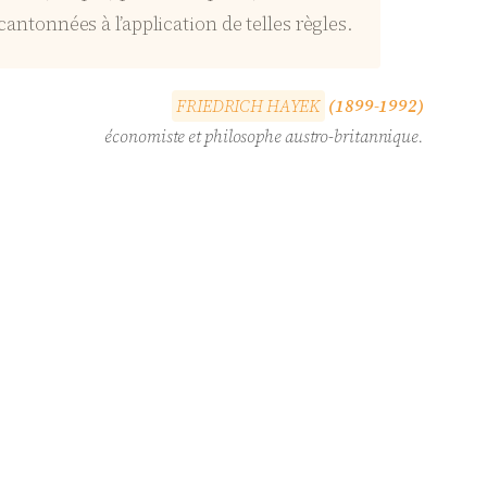
 cantonnées à l’application de telles règles.
F
R
I
E
D
R
I
C
H
H
A
Y
E
K
(1899-1992)
économiste et philosophe austro-britannique.