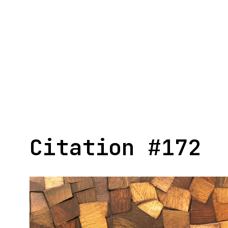
Aller
au
contenu
Citation #172