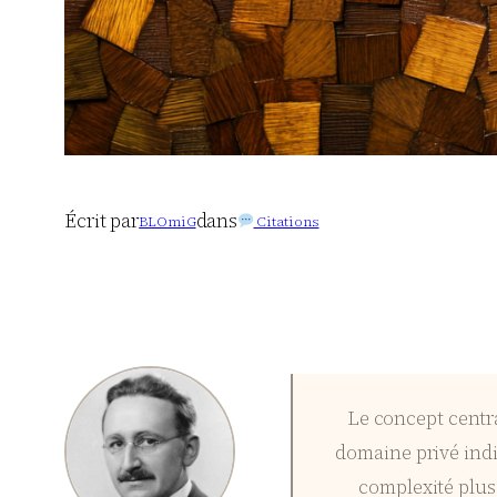
Écrit par
dans
BLOmiG
Citations
Le concept centra
domaine privé indi
complexité plus