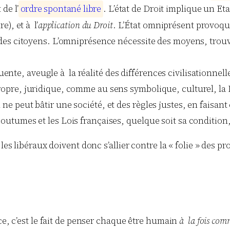
 de l’
o
r
d
r
e
s
p
o
n
t
a
n
é
l
i
b
r
e
. L’état de Droit implique un Et
e), et à l’
application du Droit
. L’État omniprésent provoqu
ion des citoyens. L’omniprésence nécessite des moyens, tr
nte, aveugle à la réalité des différences civilisationnell
propre, juridique, comme au sens symbolique, culturel, la 
ne peut bâtir une société, et des règles justes, en faisant
coutumes et les Lois françaises, quelque soit sa condition,
es libéraux doivent donc s’allier contre la « folie » des pr
ce, c’est le fait de penser chaque être humain
à la fois com