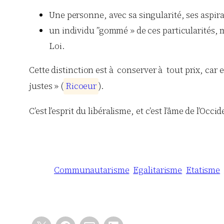
Une personne, avec sa singularité, ses aspira
un individu ”gommé » de ces particularités, m
Loi.
Cette distinction est à conserver à tout prix, car 
justes » (
R
i
c
o
e
u
r
).
C’est l’esprit du libéralisme, et c’est l’âme de l’Occid
Communautarisme
Egalitarisme
Etatisme