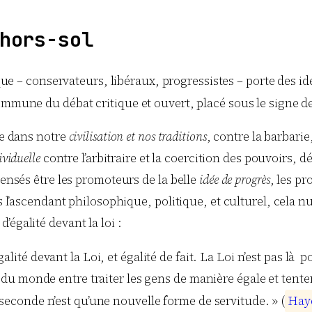
hors-sol
ue – conservateurs, libéraux, progressistes – porte des idé
ommune du débat critique et ouvert, placé sous le signe de
le dans notre
civilisation et nos traditions
, contre la barbarie
ividuelle
contre l’arbitraire et la coercition des pouvoirs, 
Censés être les promoteurs de la belle
idée de progrès
, les p
s l’ascendant philosophique, politique, et culturel, cela nu
égalité devant la loi :
lité devant la Loi, et égalité de fait. La Loi n’est pas là p
es du monde entre traiter les gens de manière égale et tent
seconde n’est qu’une nouvelle forme de servitude. » (
H
a
y