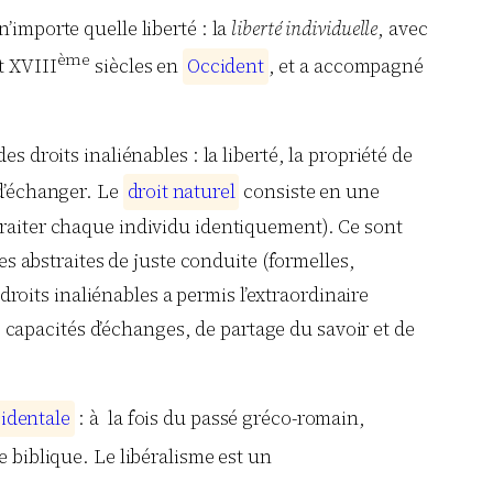
 n’importe quelle liberté : la
liberté individuelle
, avec
ème
t XVIII
siècles en
O
c
c
i
d
e
n
t
, et a accompagné
s droits inaliénables : la liberté, la propriété de
t d’échanger. Le
d
r
o
i
t
n
a
t
u
r
e
l
consiste en une
 traiter chaque individu identiquement). Ce sont
es abstraites de juste conduite (formelles,
 droits inaliénables a permis l’extraordinaire
capacités d’échanges, de partage du savoir et de
c
i
d
e
n
t
a
l
e
: à la fois du passé gréco-romain,
ue biblique. Le libéralisme est un