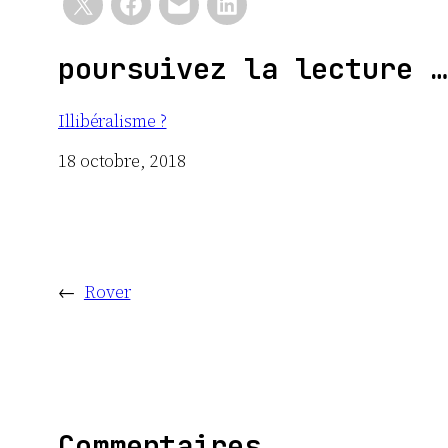
poursuivez la lecture …
Illibéralisme ?
Date
18 octobre, 2018
←
Rover
Commentaires