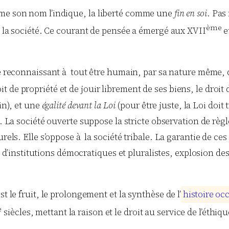
mme son nom l’indique, la liberté comme une
fin en soi
. Pas
ème
de la société. Ce courant de pensée a émergé aux XVII
e
ire reconnaissant à tout être humain, par sa nature même, de
droit de propriété et de jouir librement de ses biens, le droi
in), et une
égalité devant la Loi
(pour être juste, la Loi doit
. La société ouverte suppose la stricte observation de règl
rels. Elle s’oppose à la société tribale. La garantie de ces
nstitutions démocratiques et pluralistes, explosion des 
t le fruit, le prolongement et la synthèse de l’
h
i
s
t
o
i
r
e
o
c
e
siècles, mettant la raison et le droit au service de l’éthiq