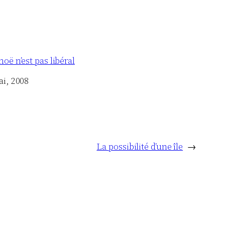
oë n’est pas libéral
ai, 2008
La possibilité d’une île
→