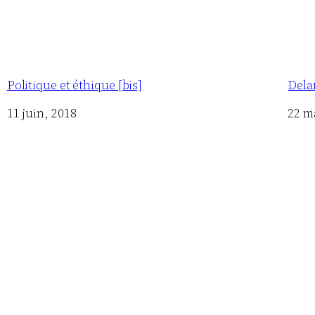
Politique et éthique [bis]
Delan
Date
11 juin, 2018
Date
22 m