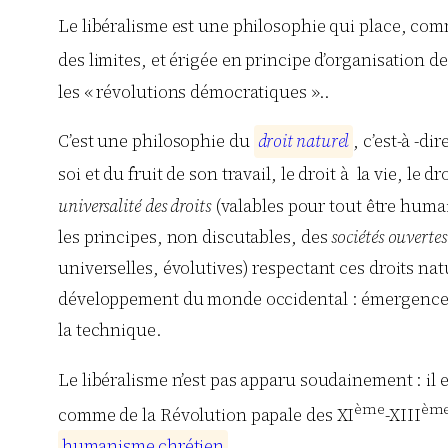
Le libéralisme est une philosophie qui place, co
des limites, et érigée en principe d’organisation 
les « révolutions démocratiques »..
C’est une philosophie du
d
r
o
i
t
n
a
t
u
r
e
l
, c’est-à -d
soi et du fruit de son travail, le droit à la vie, le 
universalité des droits
(valables pour tout être huma
les principes, non discutables, des
sociétés ouvertes
universelles, évolutives) respectant ces droits natu
développement du monde occidental : émergence d’i
la technique.
Le libéralisme n’est pas apparu soudainement : il es
ème
èm
comme de la Révolution papale des XI
-XIII
h
u
m
a
n
i
s
m
e
c
h
r
é
t
i
e
n
.