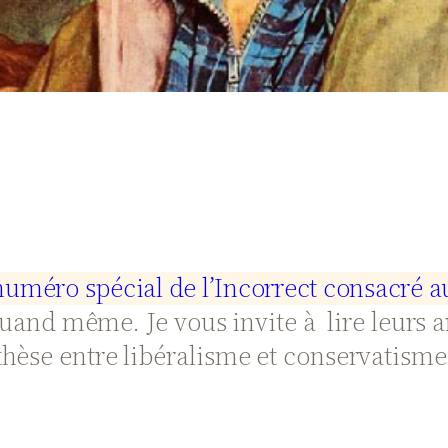
n
u
m
é
r
o
s
p
é
c
i
a
l
d
e
l
’
I
n
c
o
r
r
e
c
t
c
o
n
s
a
c
r
é
a
quand même. Je vous invite à lire leurs ar
hèse entre libéralisme et conservatisme