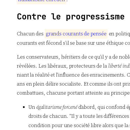
Contre le progressisme 
Chacun des
g
r
a
n
d
s
c
o
u
r
a
n
t
s
d
e
p
e
n
s
é
e
en politiq
courants est fécond s’il se base sur une éthique c
Les conservateurs, héritiers de ce qu’il y a de nob
révélées. Les libéraux, protecteurs de la
liberté ind
niant la réalité et l’influence des enracinements. 
ans en plein délire socialiste. Et comme ils ont pri
combattues, chacune portant atteinte au principe d’
Un
égalitarisme forcené
d’abord, qui confond éga
droits de chacun. ”Il y a toute les différenc
condition pour une société libre alors que la 