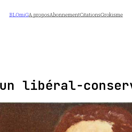
BLOmiG
A propos
Abonnement
Citations
Grokisme
un libéral-conser