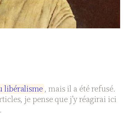
u
l
i
b
é
r
a
l
i
s
m
e
, mais il a été refusé.
ticles, je pense que j’y réagirai ici
.