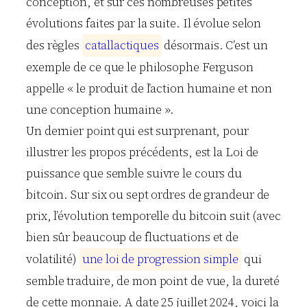
conception, et sur ces nombreuses petites
évolutions faites par la suite. Il évolue selon
des règles
c
a
t
a
l
l
a
c
t
i
q
u
e
s
désormais. C’est un
exemple de ce que le philosophe Ferguson
appelle « le produit de l’action humaine et non
une conception humaine ».
Un dernier point qui est surprenant, pour
illustrer les propos précédents, est la Loi de
puissance que semble suivre le cours du
bitcoin. Sur six ou sept ordres de grandeur de
prix, l’évolution temporelle du bitcoin suit (avec
bien sûr beaucoup de fluctuations et de
volatilité)
u
n
e
l
o
i
d
e
p
r
o
g
r
e
s
s
i
o
n
s
i
m
p
l
e
qui
semble traduire, de mon point de vue, la dureté
de cette monnaie. A date 25 juillet 2024, voici la