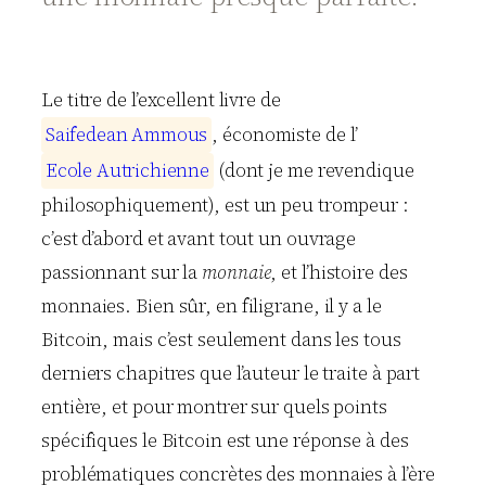
Le titre de l’excellent livre de
S
a
i
f
e
d
e
a
n
A
m
m
o
u
s
, économiste de l’
E
c
o
l
e
A
u
t
r
i
c
h
i
e
n
n
e
(dont je me revendique
philosophiquement), est un peu trompeur :
c’est d’abord et avant tout un ouvrage
passionnant sur la
monnaie
, et l’histoire des
monnaies. Bien sûr, en filigrane, il y a le
Bitcoin, mais c’est seulement dans les tous
derniers chapitres que l’auteur le traite à part
entière, et pour montrer sur quels points
spécifiques le Bitcoin est une réponse à des
problématiques concrètes des monnaies à l’ère