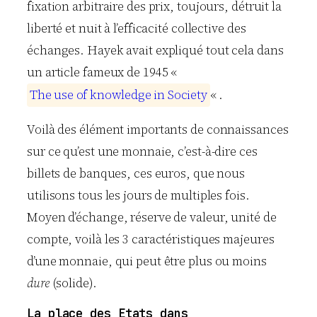
fixation arbitraire des prix, toujours, détruit la
liberté et nuit à l’efficacité collective des
échanges. Hayek avait expliqué tout cela dans
un article fameux de 1945 «
T
h
e
u
s
e
o
f
k
n
o
w
l
e
d
g
e
i
n
S
o
c
i
e
t
y
« .
Voilà des élément importants de connaissances
sur ce qu’est une monnaie, c’est-à-dire ces
billets de banques, ces euros, que nous
utilisons tous les jours de multiples fois.
Moyen d’échange, réserve de valeur, unité de
compte, voilà les 3 caractéristiques majeures
d’une monnaie, qui peut être plus ou moins
dure
(solide).
La place des Etats dans