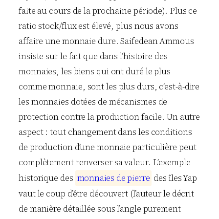
faite au cours de la prochaine période). Plus ce
ratio stock/flux est élevé, plus nous avons
affaire une monnaie dure. Saifedean Ammous
insiste sur le fait que dans l’histoire des
monnaies, les biens qui ont duré le plus
comme monnaie, sont les plus durs, c’est-à-dire
les monnaies dotées de mécanismes de
protection contre la production facile. Un autre
aspect : tout changement dans les conditions
de production d’une monnaie particulière peut
complètement renverser sa valeur. L’exemple
historique des
m
o
n
n
a
i
e
s
d
e
p
i
e
r
r
e
des îles Yap
vaut le coup d’être découvert (l’auteur le décrit
de manière détaillée sous l’angle purement