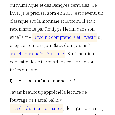
du numérique et des Banques centrales. Ce
livre, je le précise, sorti en 2018, est devenu un
classique sur la monnaie et Bitcoin. Il était
recommandé par Philippe Herlin dans son
excellent «
B
i
t
c
o
i
n
:
c
o
m
p
r
e
n
d
r
e
e
t
i
n
v
e
s
t
i
r
« ,
et également par Jon Black dont je suis l’
e
x
c
e
l
l
e
n
t
e
c
h
a
î
n
e
Y
o
u
t
u
b
e
. Sauf mention
contraire, les citations dans cet article sont
tirées du livre.
Qu’est-ce qu’une monnaie ?
J’avais beaucoup apprécié la lecture de
l’ouvrage de Pascal Salin «
L
a
v
é
r
i
t
é
s
u
r
l
a
m
o
n
n
a
i
e
»
, dont j’ai pu réviser,