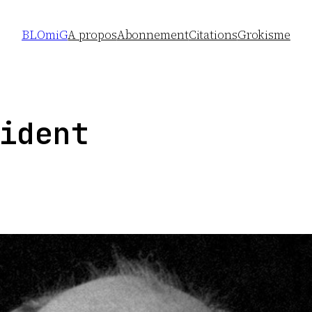
BLOmiG
A propos
Abonnement
Citations
Grokisme
ident