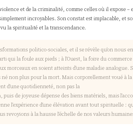
 violence et de la criminalité, comme celles où il expose – 
implement incroyables. Son constat est implacable, et son
u la spiritualité et la transcendance.
sformations politico-sociales, et il se révèle qu’on nous 
 Parti qui la foule aux pieds ; à l’Ouest, la foire du commerc
ipaux morceaux en soient atteints d’une maladie analogue.
as né non plus pour la mort. Mais corporellement voué à la 
ent d’une quotidienneté, non pas la
, puis de joyeuse dépense des biens matériels, mais l’ac
nne l’expérience d’une élévation avant tout spirituelle : q
ous revoyions à la hausse l’échelle de nos valeurs humaines