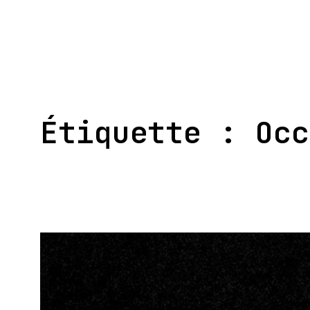
Aller
au
contenu
Étiquette :
Occ