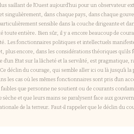
 plus saillant de l’Ouest aujourd’hui pour un observateur 
e et singulièrement, dans chaque pays, dans chaque gouve
articulièrement sensible dans la couche dirigeante et dan
té toute entière. Bien sûr, il y a encore beaucoup de cour
été. Les fonctionnaires politiques et intellectuels manifeste
s et, plus encore, dans les considérations théoriques qu’i
e d’un Etat sur la lâcheté et la servilité, est pragmatique, 
e déclin du courage, qui semble aller ici ou là jusqu’à la p
ns les cas où les mêmes fonctionnaires sont pris d’un accè
 faibles que personne ne soutient ou de courants condamn
e sèche et que leurs mains se paralysent face aux gouver
ationale de la terreur. Faut-il rappeler que le déclin du 