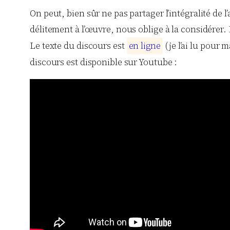
On peut, bien sûr ne pas partager l’intégralité de l
délitement à l’œuvre, nous oblige à la considérer. El
Le texte du discours est
e
n
l
i
g
n
e
(je l’ai lu pour m
discours est disponible sur Youtube :