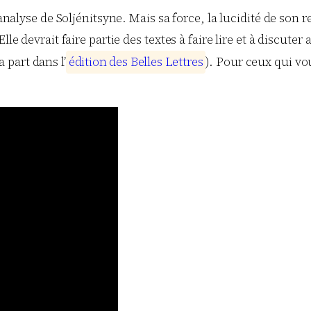
’analyse de Soljénitsyne. Mais sa force, la lucidité de son 
le devrait faire partie des textes à faire lire et à discuter
a part dans l’
é
d
i
t
i
o
n
d
e
s
B
e
l
l
e
s
L
e
t
t
r
e
s
). Pour ceux qui vou