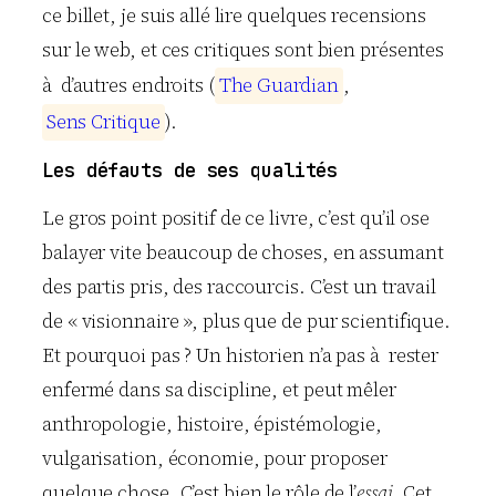
ce billet, je suis allé lire quelques recensions
sur le web, et ces critiques sont bien présentes
à d’autres endroits (
T
h
e
G
u
a
r
d
i
a
n
,
S
e
n
s
C
r
i
t
i
q
u
e
).
Les défauts de ses qualités
Le gros point positif de ce livre, c’est qu’il ose
balayer vite beaucoup de choses, en assumant
des partis pris, des raccourcis. C’est un travail
de « visionnaire », plus que de pur scientifique.
Et pourquoi pas ? Un historien n’a pas à rester
enfermé dans sa discipline, et peut mêler
anthropologie, histoire, épistémologie,
vulgarisation, économie, pour proposer
quelque chose. C’est bien le rôle de l’
essai
. Cet