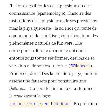
l’histoire des théories de la physique ou de la
connaissance (épistémologie), l’histoire des
institutions de la physique et de ses physiciens,
mais la physique reste « la science qui tente de
comprendre, de modéliser, voire d’expliquer les
phénomènes naturels de l’univers. Elle
correspond à l’étude du monde qui nous
entoure sous toutes ses formes, des lois de sa
variation et de son évolution. » (
W
i
k
i
p
e
d
i
a
).
Prudence, donc. Dès la première page, l’auteur
assène une fausseté pour construire une
rhétorique
. Ou pour le dire mieux, l’auteur met
le
pathos
avant le
logos
n
o
t
i
o
n
s
c
e
n
t
r
a
l
e
s
e
n
r
h
é
t
o
r
i
q
u
e
). En préparant