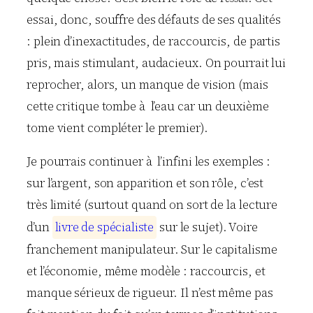
essai, donc, souffre des défauts de ses qualités
: plein d’inexactitudes, de raccourcis, de partis
pris, mais stimulant, audacieux. On pourrait lui
reprocher, alors, un manque de vision (mais
cette critique tombe à l’eau car un deuxième
tome vient compléter le premier).
Je pourrais continuer à l’infini les exemples :
sur l’argent, son apparition et son rôle, c’est
très limité (surtout quand on sort de la lecture
d’un
l
i
v
r
e
d
e
s
p
é
c
i
a
l
i
s
t
e
sur le sujet). Voire
franchement manipulateur. Sur le capitalisme
et l’économie, même modèle : raccourcis, et
manque sérieux de rigueur. Il n’est même pas