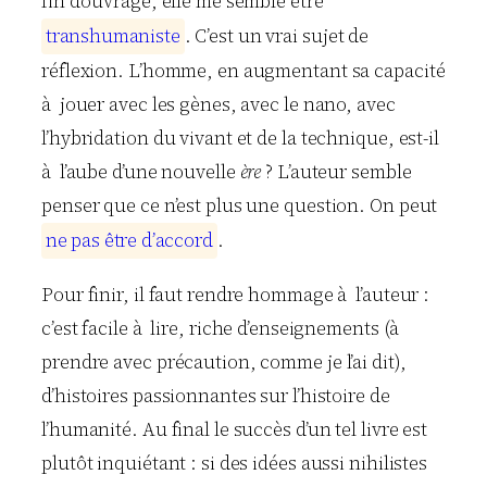
fin d’ouvrage, elle me semble être
t
r
a
n
s
h
u
m
a
n
i
s
t
e
. C’est un vrai sujet de
réflexion. L’homme, en augmentant sa capacité
à jouer avec les gènes, avec le nano, avec
l’hybridation du vivant et de la technique, est-il
à l’aube d’une nouvelle
ère
? L’auteur semble
penser que ce n’est plus une question. On peut
n
e
p
a
s
ê
t
r
e
d
’
a
c
c
o
r
d
.
Pour finir, il faut rendre hommage à l’auteur :
c’est facile à lire, riche d’enseignements (à
prendre avec précaution, comme je l’ai dit),
d’histoires passionnantes sur l’histoire de
l’humanité. Au final le succès d’un tel livre est
plutôt inquiétant : si des idées aussi nihilistes