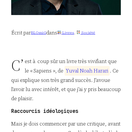
Écrit par
dans
BLOmiG
Livres
, 
Société
C’
est à coup sûr un livre très vivifiant que
le « Sapiens », de
Y
u
v
a
l
N
o
a
h
H
a
r
a
r
i
. Ce
qui explique son très grand succès. J’avoue
l’avoir lu avec intérêt, et que j’ai y pris beaucoup
de plaisir.
Raccourcis idéologiques
Mais je dois commencer par une critique, avant