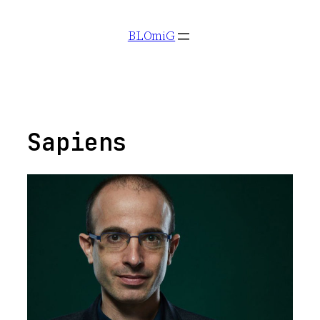
Aller
BLOmiG
au
contenu
Sapiens