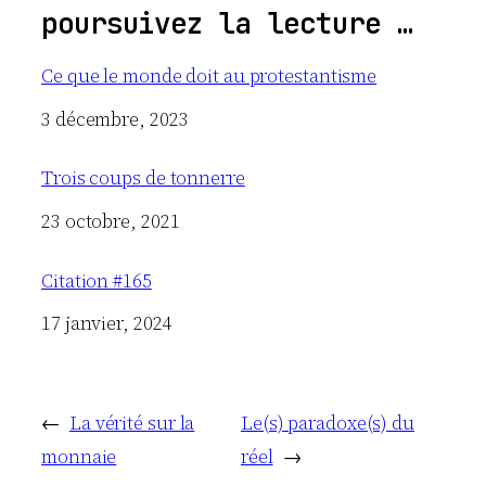
poursuivez la lecture …
Ce que le monde doit au protestantisme
Date
3 décembre, 2023
Trois coups de tonnerre
Date
23 octobre, 2021
Citation #165
Date
17 janvier, 2024
←
La vérité sur la
Le(s) paradoxe(s) du
monnaie
réel
→