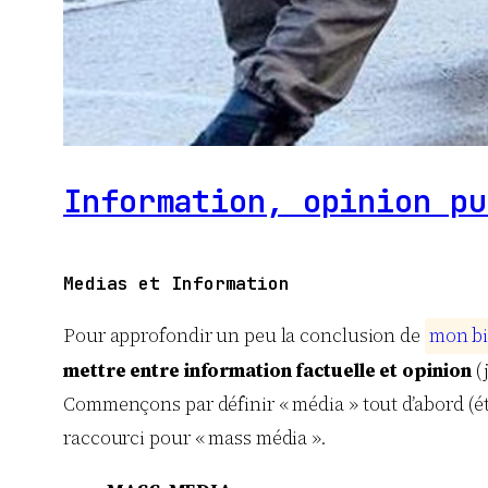
Information, opinion pu
Medias et Information
Pour approfondir un peu la conclusion de
m
o
n
b
i
mettre entre information factuelle et opinion
(j
Commençons par définir « média » tout d’abord (étym
raccourci pour « mass média ».