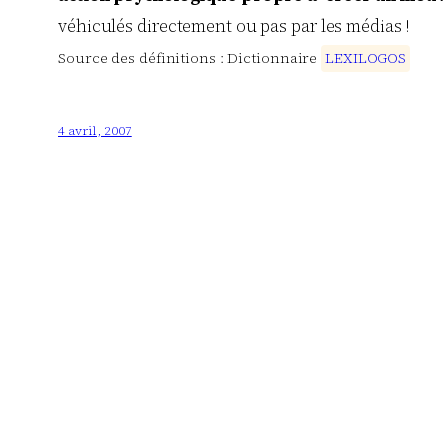
véhiculés directement ou pas par les médias !
Source des définitions : Dictionnaire
L
E
X
I
L
O
G
O
S
4 avril, 2007