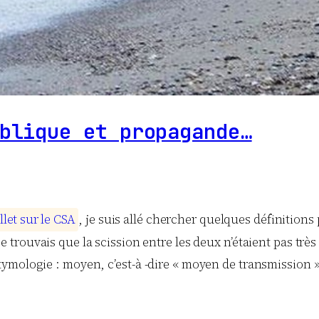
blique et propagande…
l
l
e
t
s
u
r
l
e
C
S
A
, je suis allé chercher quelques définitions
e trouvais que la scission entre les deux n’étaient pas très
ologie : moyen, c’est-à -dire « moyen de transmission ») ;