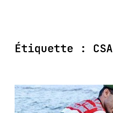
Aller
au
contenu
Étiquette :
CSA