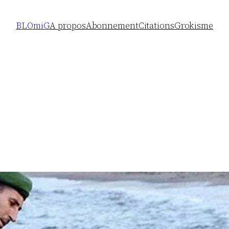
BLOmiG
A propos
Abonnement
Citations
Grokisme