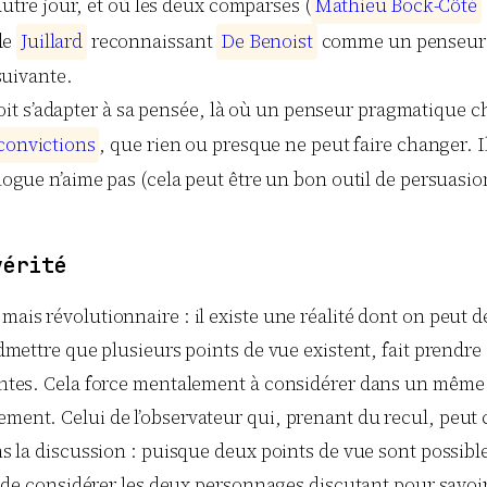
autre jour, et où les deux comparses (
M
a
t
h
i
e
u
B
o
c
k
-
C
ô
t
é
de
J
u
i
l
l
a
r
d
reconnaissant
D
e
B
e
n
o
i
s
t
comme un penseur m
 suivante.
t s’adapter à sa pensée, là où un penseur pragmatique ch
c
o
n
v
i
c
t
i
o
n
s
, que rien ou presque ne peut faire changer. Il
logue n’aime pas (cela peut être un bon outil de persuasion
vérité
mais révolutionnaire : il existe une réalité dont on peut dé
d’admettre que plusieurs points de vue existent, fait pren
érentes. Cela force mentalement à considérer dans un même
ement. Celui de l’observateur qui, prenant du recul, peut 
ans la discussion : puisque deux points de vue sont possible
it de considérer les deux personnages discutant pour savoir 