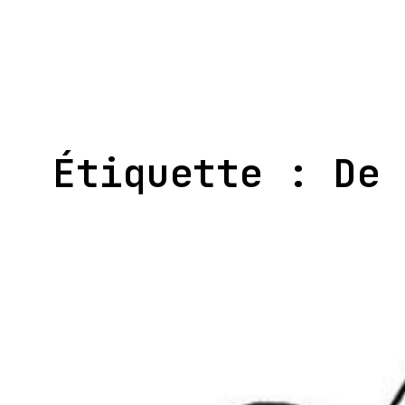
Aller
au
contenu
Étiquette :
De 