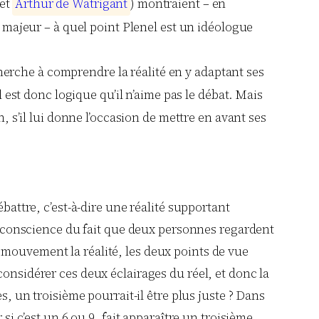
et
A
r
t
h
u
r
d
e
W
a
t
r
i
g
a
n
t
) montraient – en
ajeur – à quel point Plenel est un idéologue
erche à comprendre la réalité en y adaptant ses
 est donc logique qu’il n’aime pas le débat. Mais
, s’il lui donne l’occasion de mettre en avant ses
battre, c’est-à-dire une réalité supportant
dre conscience du fait que deux personnes regardent
 mouvement la réalité, les deux points de vue
considérer ces deux éclairages du réel, et donc la
s, un troisième pourrait-il être plus juste ? Dans
si c’est un 6 ou 9, fait apparaître un troisième