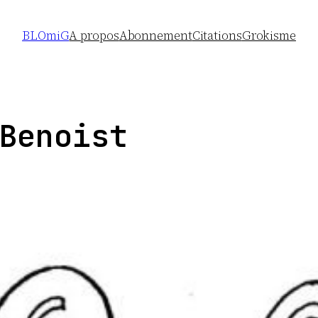
BLOmiG
A propos
Abonnement
Citations
Grokisme
Benoist