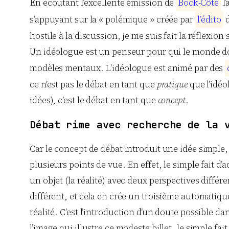
En écoutant l’excellente émission de
B
o
c
k
-
C
ô
t
é
l’
s’appuyant sur la « polémique » créée par
l
’
é
d
i
t
o
hostile à la discussion, je me suis fait la réflexion
Un idéologue est un penseur pour qui le monde doi
modèles mentaux. L’idéologue est animé par des
ce n’est pas le débat en tant que
pratique
que l’idéo
idées), c’est le débat en tant que
concept
.
Débat rime avec recherche de la 
Car le concept de débat introduit une idée simple, 
plusieurs points de vue. En effet, le simple fait 
un objet (la réalité) avec deux perspectives diff
différent, et cela en crée un troisième automatiqu
réalité. C’est l’introduction d’un doute possible d
l’image qui illustre ce modeste billet, le simple fa