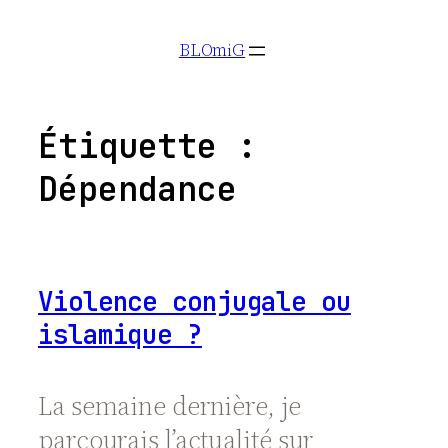
Aller
BLOmiG
au
contenu
Étiquette :
Dépendance
Violence conjugale ou
islamique ?
La semaine dernière, je
parcourais l’actualité sur