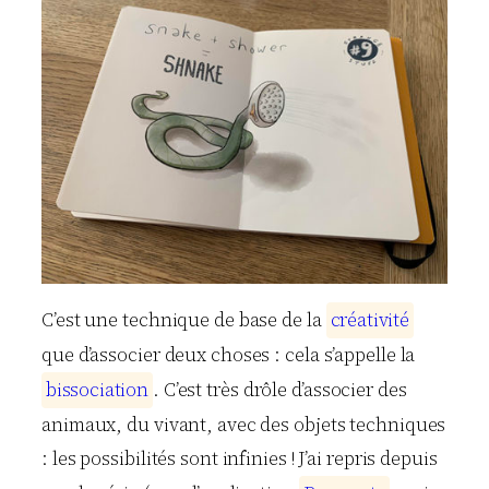
C’est une technique de base de la
c
r
é
a
t
i
v
i
t
é
que d’associer deux choses : cela s’appelle la
b
i
s
s
o
c
i
a
t
i
o
n
. C’est très drôle d’associer des
animaux, du vivant, avec des objets techniques
: les possibilités sont infinies ! J’ai repris depuis