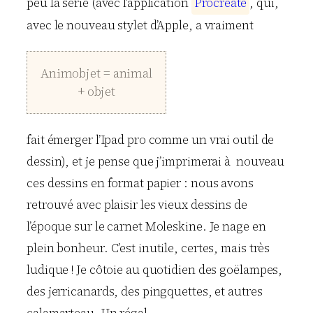
peu la série (avec l’application
P
r
o
c
r
e
a
t
e
, qui,
avec le nouveau stylet d’Apple, a vraiment
Animobjet = animal
+ objet
fait émerger l’Ipad pro comme un vrai outil de
dessin), et je pense que j’imprimerai à nouveau
ces dessins en format papier : nous avons
retrouvé avec plaisir les vieux dessins de
l’époque sur le carnet Moleskine. Je nage en
plein bonheur. C’est inutile, certes, mais très
ludique ! Je côtoie au quotidien des goëlampes,
des jerricanards, des pingquettes, et autres
calamarteau. Un régal.