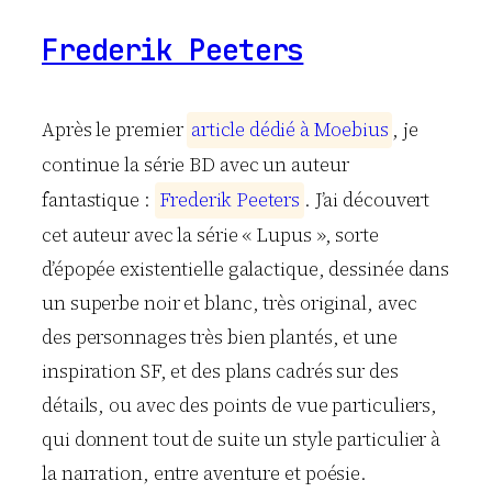
Frederik Peeters
Après le premier
a
r
t
i
c
l
e
d
é
d
i
é
à
M
o
e
b
i
u
s
, je
continue la série BD avec un auteur
fantastique :
F
r
e
d
e
r
i
k
P
e
e
t
e
r
s
. J’ai découvert
cet auteur avec la série « Lupus », sorte
d’épopée existentielle galactique, dessinée dans
un superbe noir et blanc, très original, avec
des personnages très bien plantés, et une
inspiration SF, et des plans cadrés sur des
détails, ou avec des points de vue particuliers,
qui donnent tout de suite un style particulier à
la narration, entre aventure et poésie.