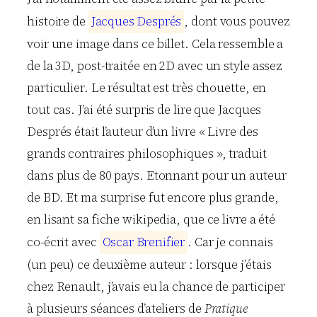
histoire de
J
a
c
q
u
e
s
D
e
s
p
r
é
s
, dont vous pouvez
voir une image dans ce billet. Cela ressemble a
de la 3D, post-traitée en 2D avec un style assez
particulier. Le résultat est très chouette, en
tout cas. J’ai été surpris de lire que Jacques
Després était l’auteur d’un livre « Livre des
grands contraires philosophiques », traduit
dans plus de 80 pays. Etonnant pour un auteur
de BD. Et ma surprise fut encore plus grande,
en lisant sa fiche wikipedia, que ce livre a été
co-écrit avec
O
s
c
a
r
B
r
e
n
i
f
i
e
r
. Car je connais
(un peu) ce deuxième auteur : lorsque j’étais
chez Renault, j’avais eu la chance de participer
à plusieurs séances d’ateliers de
Pratique