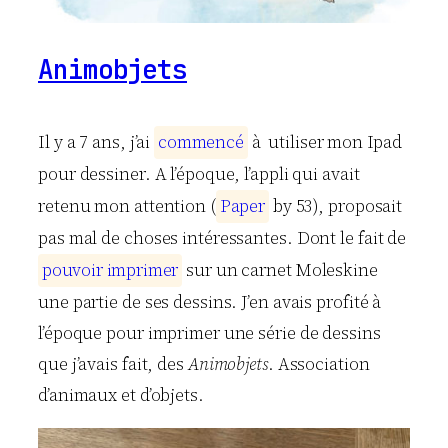
Animobjets
Il y a 7 ans, j’ai
c
o
m
m
e
n
c
é
à utiliser mon Ipad
pour dessiner. A l’époque, l’appli qui avait
retenu mon attention (
P
a
p
e
r
by 53), proposait
pas mal de choses intéressantes. Dont le fait de
p
o
u
v
o
i
r
i
m
p
r
i
m
e
r
sur un carnet Moleskine
une partie de ses dessins. J’en avais profité à
l’époque pour imprimer une série de dessins
que j’avais fait, des
Animobjets
. Association
d’animaux et d’objets.