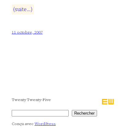
(
s
u
i
t
e
…
)
11 octobre, 2007
Twenty Twenty-Five
Rechercher
Rechercher
Conçu avec
WordPress