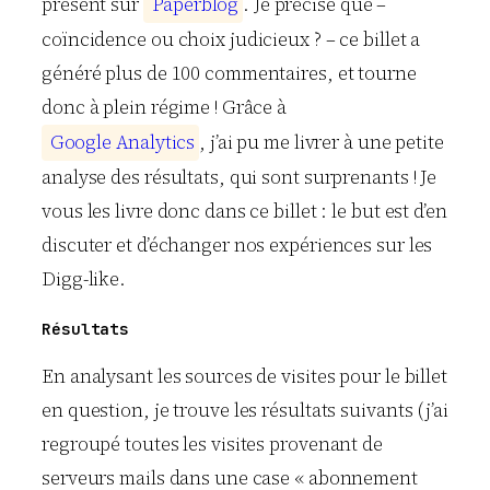
présent sur
P
a
p
e
r
b
l
o
g
. Je précise que –
coïncidence ou choix judicieux ? – ce billet a
généré plus de 100 commentaires, et tourne
donc à plein régime ! Grâce à
G
o
o
g
l
e
A
n
a
l
y
t
i
c
s
, j’ai pu me livrer à une petite
analyse des résultats, qui sont surprenants ! Je
vous les livre donc dans ce billet : le but est d’en
discuter et d’échanger nos expériences sur les
Digg-like.
Résultats
En analysant les sources de visites pour le billet
en question, je trouve les résultats suivants (j’ai
regroupé toutes les visites provenant de
serveurs mails dans une case « abonnement