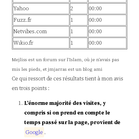
Yahoo
2
00:00
Fuzz.fr
1
00:00
Netvibes.com
1
00:00
Wikio.fr
1
00:00
Mejliss est un forum sur l’Islam, où je n’avais pas
mis les pieds, et jmjarras est un blog ami
Ce qui ressort de ces résultats tient à mon avis
en trois points :
L’énorme majorité des visites, y
compris si on prend en compte le
temps passé sur la page, provient de
G
o
o
g
l
e
.