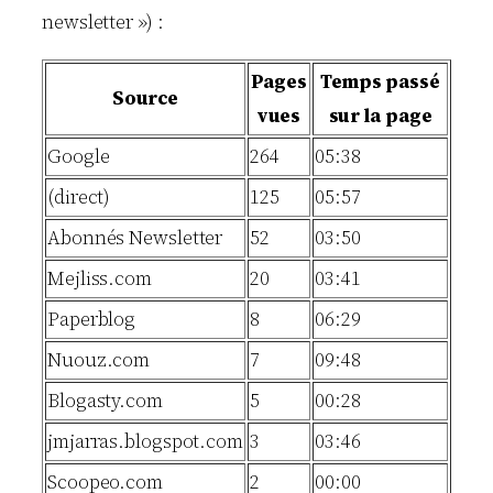
newsletter ») :
Pages
Temps passé
Source
vues
sur la page
Google
264
05:38
(direct)
125
05:57
Abonnés Newsletter
52
03:50
Mejliss.com
20
03:41
Paperblog
8
06:29
Nuouz.com
7
09:48
Blogasty.com
5
00:28
jmjarras.blogspot.com
3
03:46
Scoopeo.com
2
00:00