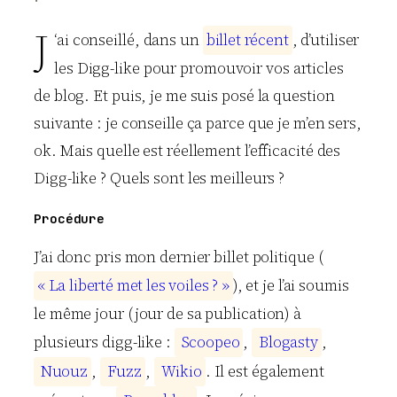
J
‘ai conseillé, dans un
b
i
l
l
e
t
r
é
c
e
n
t
, d’utiliser
les Digg-like pour promouvoir vos articles
de blog. Et puis, je me suis posé la question
suivante : je conseille ça parce que je m’en sers,
ok. Mais quelle est réellement l’efficacité des
Digg-like ? Quels sont les meilleurs ?
Procédure
J’ai donc pris mon dernier billet politique (
«
L
a
l
i
b
e
r
t
é
m
e
t
l
e
s
v
o
i
l
e
s
?
»
), et je l’ai soumis
le même jour (jour de sa publication) à
plusieurs digg-like :
S
c
o
o
p
e
o
,
B
l
o
g
a
s
t
y
,
N
u
o
u
z
,
F
u
z
z
,
W
i
k
i
o
. Il est également