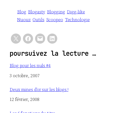
Blog
Blogasty
Blogging
Digg-like
Nuouz
Outils
Scoopeo
Technologie
poursuivez la lecture …
Blog pour les nuls #4
Date
3 octobre, 2007
Deux mines d’or sur les blogs !
Date
12 février, 2008