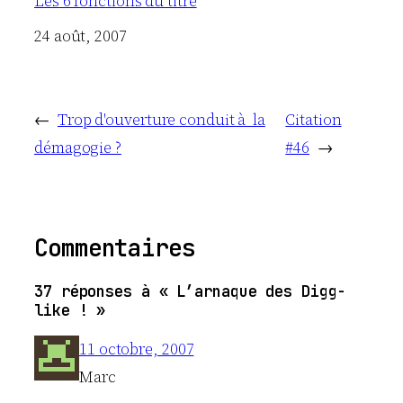
Les 6 fonctions du titre
Date
24 août, 2007
←
Trop d'ouverture conduit à la
Citation
démagogie ?
#46
→
Commentaires
37 réponses à « L’arnaque des Digg-
like ! »
11 octobre, 2007
Marc