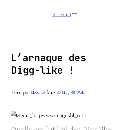
Aller
BLOmiG
au
contenu
L’arnaque des
Digg-like !
Écrit par
dans
BLOmiG
✍️ Blog
, 
Web
Quelle est l’utilité des Digg-like