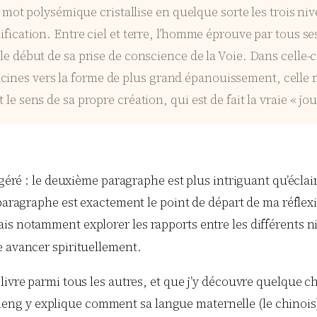
t polysémique cristallise en quelque sorte les trois nive
nification. Entre ciel et terre, l’homme éprouve par tous se
t le début de sa prise de conscience de la Voie. Dans celle-
cines vers la forme de plus grand épanouissement, celle 
 le sens de sa propre création, qui est de fait la vraie « jou
agéré : le deuxième paragraphe est plus intriguant qu’écla
paragraphe est exactement le point de départ de ma réflexi
is notamment explorer les rapports entre les différents ni
 avancer spirituellement.
livre parmi tous les autres, et que j’y découvre quelque 
s Cheng y explique comment sa langue maternelle (le chinois)