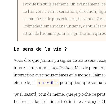
évoque un surgissement, un avancement, ce mo
de l’univers vivant : sensation, direction, sig
se manifeste de plus éclatant, il avance. C’es
irrémédiablement dans un sens, depuis les ra
attrait de l’homme pour la signification qui est
Le sens de la vie ?
Vous dire que j’aurais pu signer ce texte serait ex
intéressante pour la
signification
. Mais le premier 
interaction avec nous-mêmes et le monde. J’aimera
éternelle, et
à
t
r
a
v
a
i
l
l
e
r
pour quiconque souhaite
Quel hasard, tout de même, que je pioche ce petit 
Le livre est facile à lire et très intime : Françoi