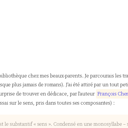
a bibliothèque chez mes beaux-parents. Je parcourais les t
que plus jamais de romans). J’ai été attiré par un tout peti
nde surprise de trouver en dédicace, par l’auteur
F
r
a
n
ç
o
i
s
C
h
e
sai sur le sens, pris dans toutes ses composantes) :
st le substantif « sens ». Condensé en une monosyllabe – se