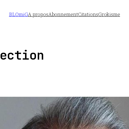
BLOmiG
A propos
Abonnement
Citations
Grokisme
ection