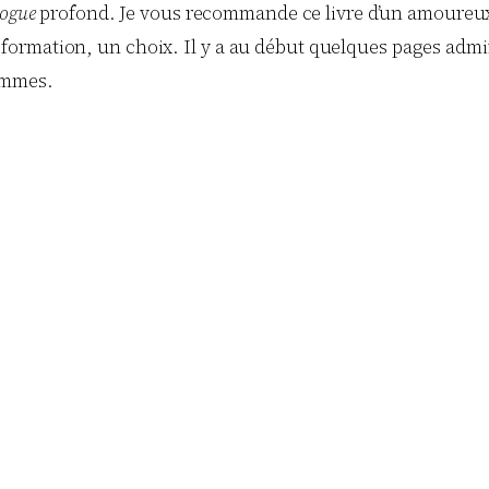
logue
profond. Je vous recommande ce livre d’un amoureux d
rmation, un choix. Il y a au début quelques pages admira
ommes.