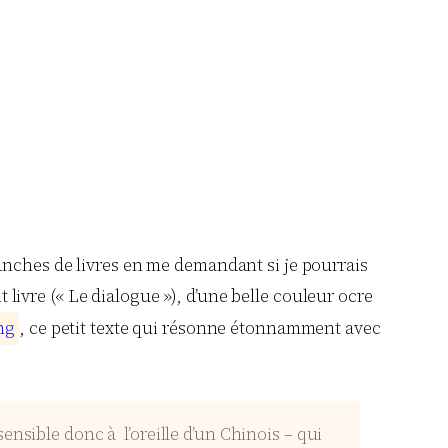
ranches de livres en me demandant si je pourrais
t livre (« Le dialogue »), d’une belle couleur ocre
n
g
, ce petit texte qui résonne étonnamment avec
nsible donc à l’oreille d’un Chinois – qui