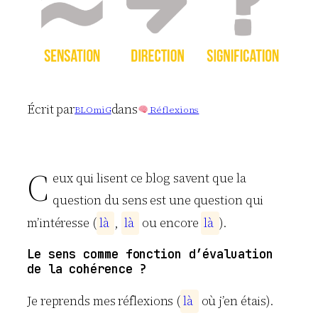
Écrit par
dans
BLOmiG
Réflexions
C
eux qui lisent ce blog savent que la
question du sens est une question qui
m’intéresse (
l
à
,
l
à
ou encore
l
à
).
Le sens comme fonction d’évaluation
de la cohérence ?
Je reprends mes réflexions (
l
à
où j’en étais).