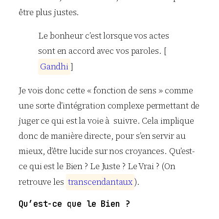
être plus justes.
Le bonheur c’est lorsque vos actes
sont en accord avec vos paroles. [
G
a
n
d
h
i
]
Je vois donc cette « fonction de sens » comme
une sorte d’intégration complexe permettant de
juger ce qui est la voie à suivre. Cela implique
donc de manière directe, pour s’en servir au
mieux, d’être lucide sur nos croyances. Qu’est-
ce qui est le Bien ? Le Juste ? Le Vrai ? (On
retrouve les
t
r
a
n
s
c
e
n
d
a
n
t
a
u
x
).
Qu’est-ce que le Bien ?