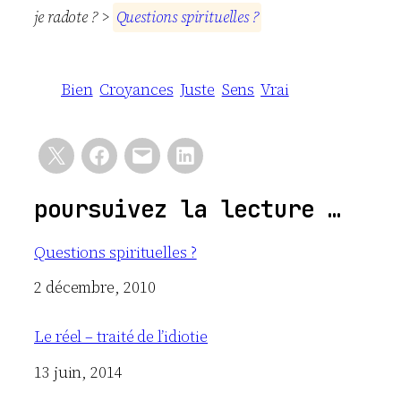
je radote ? >
Q
u
e
s
t
i
o
n
s
s
p
i
r
i
t
u
e
l
l
e
s
?
Bien
Croyances
Juste
Sens
Vrai
poursuivez la lecture …
Questions spirituelles ?
Date
2 décembre, 2010
Le réel – traité de l’idiotie
Date
13 juin, 2014