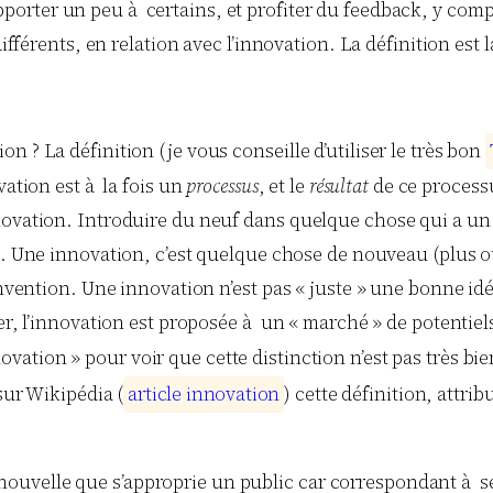
porter un peu à certains, et profiter du feedback, y compri
différents, en relation avec l’innovation. La définition est 
 ? La définition (je vous conseille d’utiliser le très bon
vation est à la fois un
processus
, et le
résultat
de ce process
novation. Introduire du neuf dans quelque chose qui a un 
t. Une innovation, c’est quelque chose de nouveau (plus ou
 invention. Une innovation n’est pas « juste » une bonne id
er, l’innovation est proposée à un « marché » de potentiels 
ovation » pour voir que cette distinction n’est pas très bi
sur Wikipédia (
a
r
t
i
c
l
e
i
n
n
o
v
a
t
i
o
n
) cette définition, attri
 nouvelle que s’approprie un public car correspondant à se