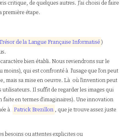
s critique, de quelques autres. J’ai choisi de faire
la première étape.
T
r
é
s
o
r
d
e
l
a
L
a
n
g
u
e
F
r
a
n
ç
a
i
s
e
I
n
f
o
r
m
a
t
i
s
é
)
us.
caractère bien établi. Nous reviendrons sur le
 moins), qui est confronté à l’usage que l’on peut
ée, mais sa mise en oeuvre. Là où l’invention peut
utilisateurs. Il suffit de regarder les images qui
en faite en termes d’imaginaires). Une innovation
buée à
P
a
t
r
i
c
k
B
r
e
z
i
l
l
o
n
, que je trouve assez juste
s besoins ou attentes explicites ou