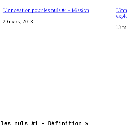
L’innovation pour les nuls #4 – Mission
L’inn
expl
Date
20 mars, 2018
Date
13 m
 les nuls #1 – Définition »