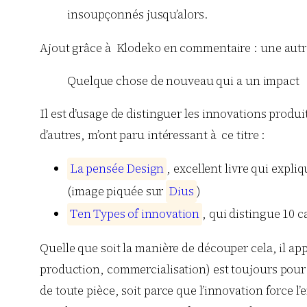
insoupçonnés jusqu’alors.
Ajout grâce à Klodeko en commentaire : une autre
Quelque chose de nouveau qui a un impact
Il est d’usage de distinguer les innovations produ
d’autres, m’ont paru intéressant à ce titre :
L
a
p
e
n
s
é
e
D
e
s
i
g
n
, excellent livre qui expli
(image piquée sur
D
i
u
s
)
T
e
n
T
y
p
e
s
o
f
i
n
n
o
v
a
t
i
o
n
, qui distingue 10 
Quelle que soit la manière de découper cela, il a
production, commercialisation) est toujours pour l’
de toute pièce, soit parce que l’innovation force l