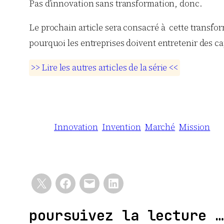
Pas d’innovation sans transformation, donc.
Le prochain article sera consacré à cette transforma
pourquoi les entreprises doivent entretenir des c
>
>
L
i
r
e
l
e
s
a
u
t
r
e
s
a
r
t
i
c
l
e
s
d
e
l
a
s
é
r
i
e
<
<
Innovation
Invention
Marché
Mission
poursuivez la lecture …