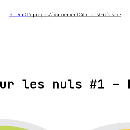
BLOmiG
A propos
Abonnement
Citations
Grokisme
ur les nuls #1 – 