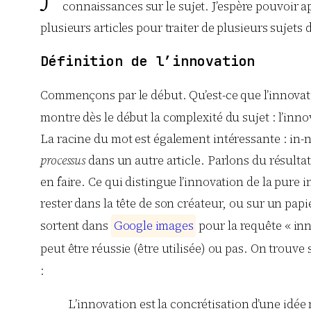
connaissances sur le sujet. J’espère pouvoir ap
plusieurs articles pour traiter de plusieurs sujets 
Définition de l’innovation
Commençons par le début. Qu’est-ce que l’innovation
montre dès le début la complexité du sujet : l’inno
La racine du mot est également intéressante : in-
processus
dans un autre article. Parlons du résulta
en faire. Ce qui distingue l’innovation de la pure
rester dans la tête de son créateur, ou sur un papi
sortent dans
G
o
o
g
l
e
i
m
a
g
e
s
pour la requête « inn
peut être réussie (être utilisée) ou pas. On trouve 
:
L’innovation est la concrétisation d’une idée