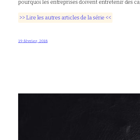
pourquoi les entreprises doivent entretenir des c
>
>
L
i
r
e
l
e
s
a
u
t
r
e
s
a
r
t
i
c
l
e
s
d
e
l
a
s
é
r
i
e
<
<
19 février, 2018