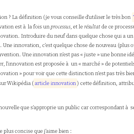
 ? La définition (je vous conseille d’utiliser le très bon
vation est à la fois un
processus
, et le
résultat
de ce process
novation. Introduire du neuf dans quelque chose qui a un 
t. Une innovation, c’est quelque chose de nouveau (plus ou
 invention. Une innovation n’est pas « juste » une bonne id
er, l’innovation est proposée à un « marché » de potentiels 
ovation » pour voir que cette distinction n’est pas très bi
sur Wikipédia (
a
r
t
i
c
l
e
i
n
n
o
v
a
t
i
o
n
) cette définition, attri
 nouvelle que s’approprie un public car correspondant à se
 plus concise que j’aime bien :