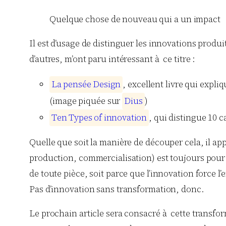
Quelque chose de nouveau qui a un impact
Il est d’usage de distinguer les innovations produ
d’autres, m’ont paru intéressant à ce titre :
L
a
p
e
n
s
é
e
D
e
s
i
g
n
, excellent livre qui expli
(image piquée sur
D
i
u
s
)
T
e
n
T
y
p
e
s
o
f
i
n
n
o
v
a
t
i
o
n
, qui distingue 10 
Quelle que soit la manière de découper cela, il a
production, commercialisation) est toujours pour l’
de toute pièce, soit parce que l’innovation force l
Pas d’innovation sans transformation, donc.
Le prochain article sera consacré à cette transforma