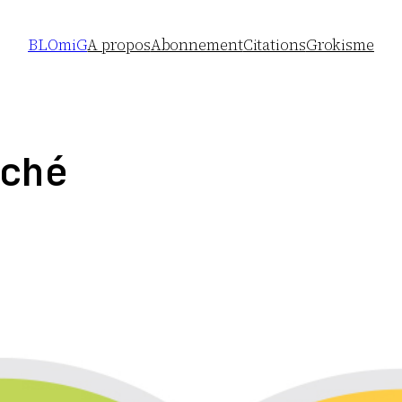
BLOmiG
A propos
Abonnement
Citations
Grokisme
ché