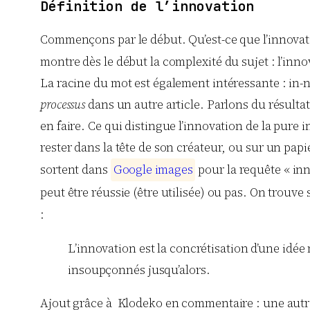
Définition de l’innovation
Commençons par le début. Qu’est-ce que l’innovation
montre dès le début la complexité du sujet : l’inno
La racine du mot est également intéressante : in-
processus
dans un autre article. Parlons du résulta
en faire. Ce qui distingue l’innovation de la pure
rester dans la tête de son créateur, ou sur un papi
sortent dans
G
o
o
g
l
e
i
m
a
g
e
s
pour la requête « inn
peut être réussie (être utilisée) ou pas. On trouve 
:
L’innovation est la concrétisation d’une idée
insoupçonnés jusqu’alors.
Ajout grâce à Klodeko en commentaire : une autre