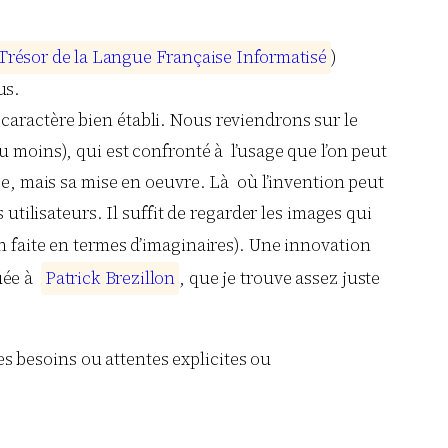
T
r
é
s
o
r
d
e
l
a
L
a
n
g
u
e
F
r
a
n
ç
a
i
s
e
I
n
f
o
r
m
a
t
i
s
é
)
us.
caractère bien établi. Nous reviendrons sur le
 moins), qui est confronté à l’usage que l’on peut
ée, mais sa mise en oeuvre. Là où l’invention peut
utilisateurs. Il suffit de regarder les images qui
en faite en termes d’imaginaires). Une innovation
buée à
P
a
t
r
i
c
k
B
r
e
z
i
l
l
o
n
, que je trouve assez juste
s besoins ou attentes explicites ou