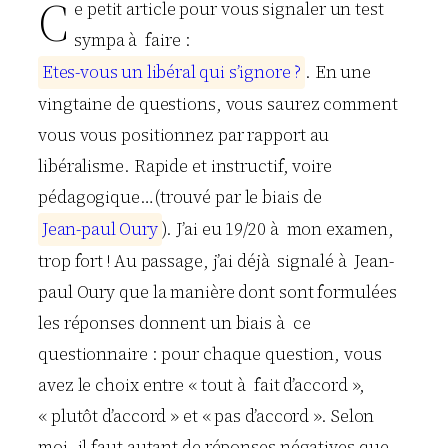
C
e petit article pour vous signaler un test
sympa à faire :
E
t
e
s
-
v
o
u
s
u
n
l
i
b
é
r
a
l
q
u
i
s
’
i
g
n
o
r
e
?
. En une
vingtaine de questions, vous saurez comment
vous vous positionnez par rapport au
libéralisme. Rapide et instructif, voire
pédagogique…(trouvé par le biais de
J
e
a
n
-
p
a
u
l
O
u
r
y
). J’ai eu 19/20 à mon examen,
trop fort ! Au passage, j’ai déjà signalé à Jean-
paul Oury que la manière dont sont formulées
les réponses donnent un biais à ce
questionnaire : pour chaque question, vous
avez le choix entre « tout à fait d’accord »,
« plutôt d’accord » et « pas d’accord ». Selon
moi, il faut autant de réponses négatives que