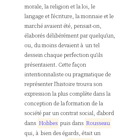
morale, la religion et la loi, le
langage et l’écriture, la monnaie et le
marché avaient été, pensait-on,
élaborés délibérément par quelqu’un,
ou, du moins devaient à un tel
dessein chaque perfection qu’ils
présentaient. Cette façon
intentionnaliste ou pragmatique de
représenter l’histoire trouva son
expression la plus complète dans la
conception de la formation de la
société par un contrat social, d’abord
dans
H
o
b
b
e
s
puis dans
R
o
u
s
s
e
a
u
qui, à bien des égards, était un