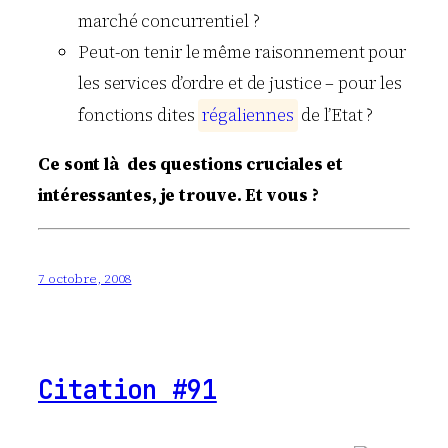
marché concurrentiel ?
Peut-on tenir le même raisonnement pour
les services d’ordre et de justice – pour les
fonctions dites
r
é
g
a
l
i
e
n
n
e
s
de l’Etat ?
Ce sont là des questions cruciales et
intéressantes, je trouve. Et vous ?
7 octobre, 2008
Citation #91