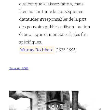
quelconque « laissez-faire », mais
bien au contraire la conséquence
d’attitudes irresponsables de la part
des pouvoirs publics utilisant l’action
économique et monétaire à des fins
spécifiques.
M
u
r
r
a
y
R
o
t
h
b
a
r
d
(1926-1995)
24 août, 2008