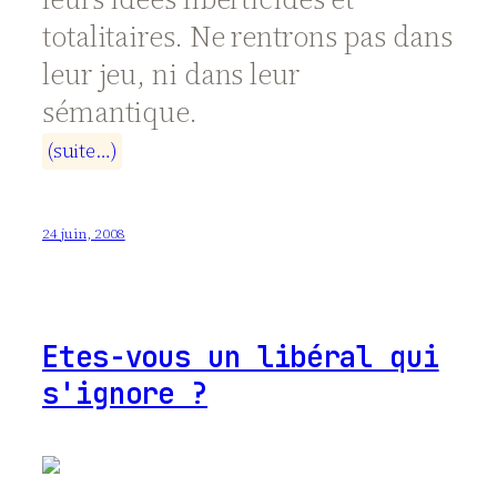
totalitaires. Ne rentrons pas dans
leur jeu, ni dans leur
sémantique.
(
s
u
i
t
e
…
)
24 juin, 2008
Etes-vous un libéral qui
s'ignore ?