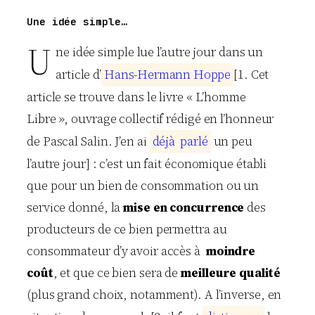
Une idée simple…
U
ne idée simple lue l’autre jour dans un
article d’
H
a
n
s
-
H
e
r
m
a
n
n
H
o
p
p
e
[1. Cet
article se trouve dans le livre « L’homme
Libre », ouvrage collectif rédigé en l’honneur
de Pascal Salin. J’en ai
d
é
j
à
p
a
r
l
é
un peu
l’autre jour] : c’est un fait économique établi
que pour un bien de consommation ou un
service donné, la
mise en concurrence
des
producteurs de ce bien permettra au
consommateur d’y avoir accès à
moindre
coût
, et que ce bien sera de
meilleure qualité
(plus grand choix, notamment). A l’inverse, en