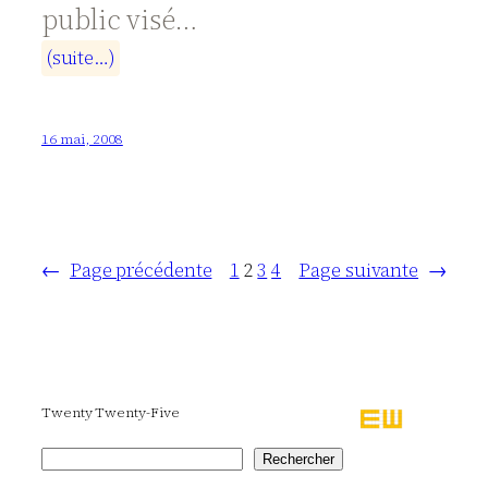
public visé…
(
s
u
i
t
e
…
)
16 mai, 2008
←
Page précédente
1
2
3
4
Page suivante
→
Twenty Twenty-Five
Rechercher
Rechercher