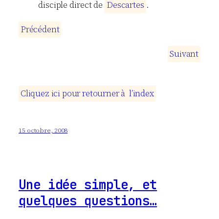
disciple direct de
D
e
s
c
a
r
t
e
s
.
P
r
é
c
é
d
e
n
t
S
u
i
v
a
n
t
C
l
i
q
u
e
z
i
c
i
p
o
u
r
r
e
t
o
u
r
n
e
r
à
l
’
i
n
d
e
x
15 octobre, 2008
Une idée simple, et
quelques questions…