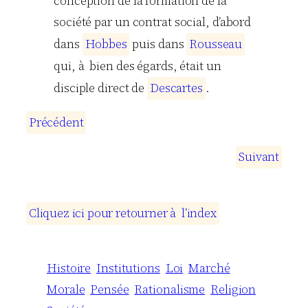
conception de la formation de la
société par un contrat social, d’abord
dans
H
o
b
b
e
s
puis dans
R
o
u
s
s
e
a
u
qui, à bien des égards, était un
disciple direct de
D
e
s
c
a
r
t
e
s
.
P
r
é
c
é
d
e
n
t
S
u
i
v
a
n
t
C
l
i
q
u
e
z
i
c
i
p
o
u
r
r
e
t
o
u
r
n
e
r
à
l
’
i
n
d
e
x
Histoire
Institutions
Loi
Marché
Morale
Pensée
Rationalisme
Religion