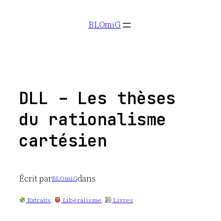
Aller
BLOmiG
au
contenu
DLL – Les thèses
du rationalisme
cartésien
Écrit par
dans
BLOmiG
Extraits
, 
Libéralisme
, 
Livres