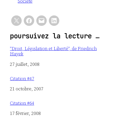
Société
poursuivez la lecture …
"Droit, Législation et Liberté", de Friedrich
Hayek
Date
27 juillet, 2008
Citation #47
Date
21 octobre, 2007
Citation #64
Date
17 février, 2008