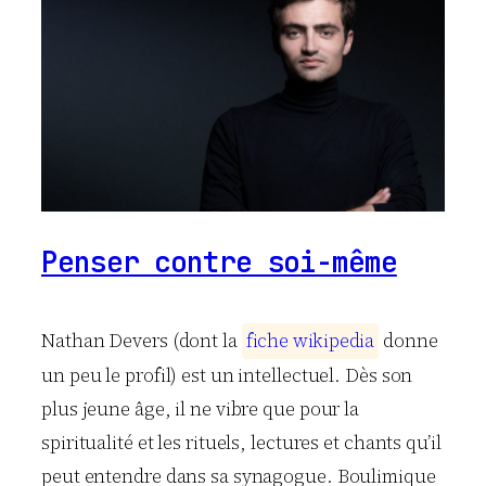
Penser contre soi-même
Nathan Devers (dont la
f
i
c
h
e
w
i
k
i
p
e
d
i
a
donne
un peu le profil) est un intellectuel. Dès son
plus jeune âge, il ne vibre que pour la
spiritualité et les rituels, lectures et chants qu’il
peut entendre dans sa synagogue. Boulimique