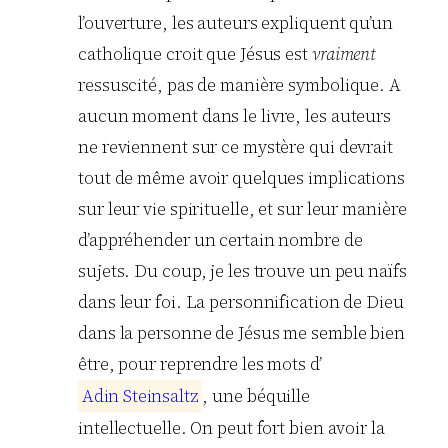
l’ouverture, les auteurs expliquent qu’un
catholique croit que Jésus est
vraiment
ressuscité, pas de manière symbolique. A
aucun moment dans le livre, les auteurs
ne reviennent sur ce mystère qui devrait
tout de même avoir quelques implications
sur leur vie spirituelle, et sur leur manière
d’appréhender un certain nombre de
sujets. Du coup, je les trouve un peu naïfs
dans leur foi. La personnification de Dieu
dans la personne de Jésus me semble bien
être, pour reprendre les mots d’
A
d
i
n
S
t
e
i
n
s
a
l
t
z
, une béquille
intellectuelle. On peut fort bien avoir la