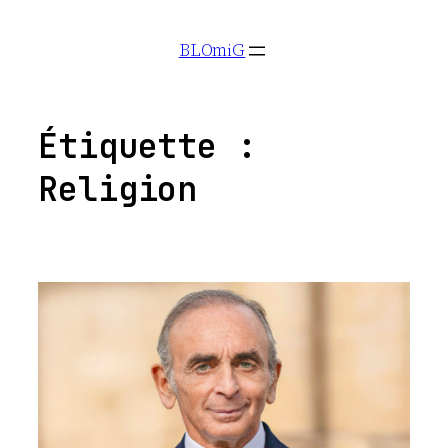
Aller
BLOmiG
au
contenu
Étiquette :
Religion