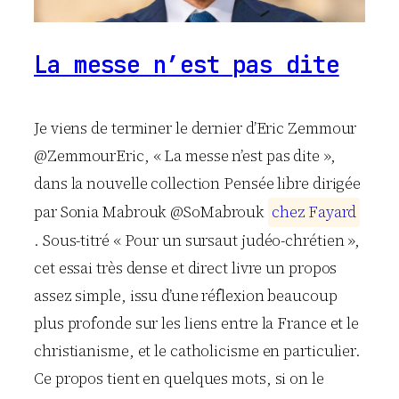
La messe n’est pas dite
Je viens de terminer le dernier d’Eric Zemmour
@ZemmourEric, « La messe n’est pas dite »,
dans la nouvelle collection Pensée libre dirigée
par Sonia Mabrouk @SoMabrouk
c
h
e
z
F
a
y
a
r
d
. Sous-titré « Pour un sursaut judéo-chrétien »,
cet essai très dense et direct livre un propos
assez simple, issu d’une réflexion beaucoup
plus profonde sur les liens entre la France et le
christianisme, et le catholicisme en particulier.
Ce propos tient en quelques mots, si on le