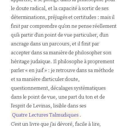
le doute radical, et la capacité à sortir de ses
déterminations, préjugés et certitudes : mais il
finit par comprendre qu’on ne pense réellement
qu’à partir d’un point de vue particulier, d’un
ancrage dans un parcours, et il finit par
accepter dans sa manière de philosopher son
héritage judaïque. Il philosophe à proprement
parler « en juif » : je retrouve dans sa méthode
et sa manière d’articuler doute,
questionnement, décalages systématiques
dans le point de vue, une part du ton et de
l’esprit de Levinas, lisible dans ses
Q
u
a
t
r
e
L
e
c
t
u
r
e
s
T
a
l
m
u
d
i
q
u
e
s
.
C’est un livre que j’ai dévoré, facile à lire,