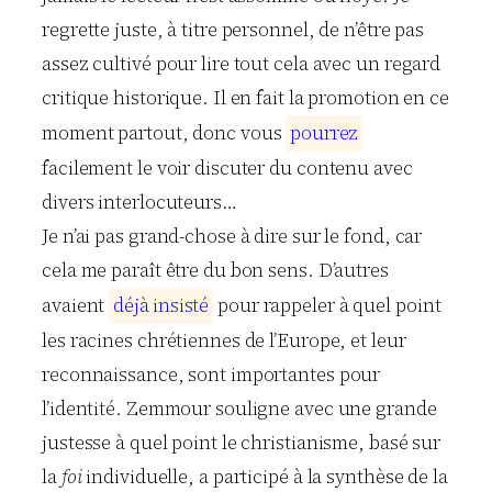
regrette juste, à titre personnel, de n’être pas
assez cultivé pour lire tout cela avec un regard
critique historique. Il en fait la promotion en ce
moment partout, donc vous
p
o
u
r
r
e
z
facilement le voir discuter du contenu avec
divers interlocuteurs…
Je n’ai pas grand-chose à dire sur le fond, car
cela me paraît être du bon sens. D’autres
avaient
d
é
j
à
i
n
s
i
s
t
é
pour rappeler à quel point
les racines chrétiennes de l’Europe, et leur
reconnaissance, sont importantes pour
l’identité. Zemmour souligne avec une grande
justesse à quel point le christianisme, basé sur
la
foi
individuelle, a participé à la synthèse de la