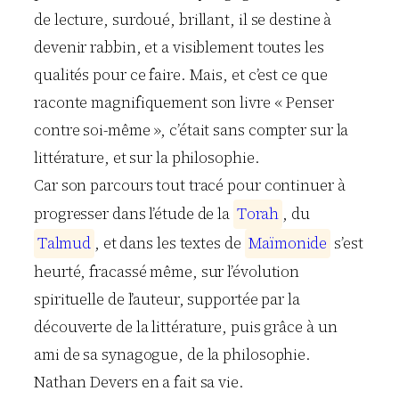
de lecture, surdoué, brillant, il se destine à
devenir rabbin, et a visiblement toutes les
qualités pour ce faire. Mais, et c’est ce que
raconte magnifiquement son livre « Penser
contre soi-même », c’était sans compter sur la
littérature, et sur la philosophie.
Car son parcours tout tracé pour continuer à
progresser dans l’étude de la
T
o
r
a
h
, du
T
a
l
m
u
d
, et dans les textes de
M
a
ï
m
o
n
i
d
e
s’est
heurté, fracassé même, sur l’évolution
spirituelle de l’auteur, supportée par la
découverte de la littérature, puis grâce à un
ami de sa synagogue, de la philosophie.
Nathan Devers en a fait sa vie.