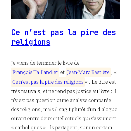
Ce n’est pas la pire des
religions
Je viens de terminer le livre de
F
r
a
n
ç
o
i
s
T
a
i
l
l
a
n
d
i
e
r
et
J
e
a
n
-
M
a
r
c
B
a
s
t
i
è
r
e
, «
C
e
n
’
e
s
t
p
a
s
l
a
p
i
r
e
d
e
s
r
e
l
i
g
i
o
n
s
« . Le titre est
très mauvais, et ne rend pas justice au livre : il
n’y est pas question d’une analyse comparée
des religions, mais il s’agit plutôt d’un dialogue
ouvert entre deux intellectuels qui s’assument
« catholiques ». Ils partagent, sur un certain