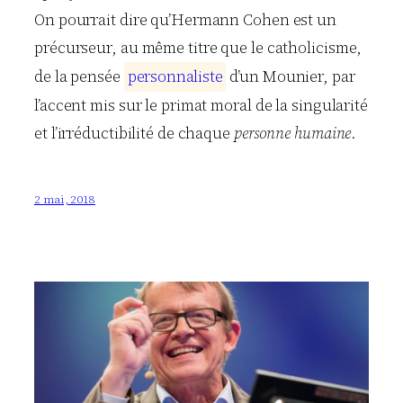
On pourrait dire qu’Hermann Cohen est un
précurseur, au même titre que le catholicisme,
de la pensée
p
e
r
s
o
n
n
a
l
i
s
t
e
d’un Mounier, par
l’accent mis sur le primat moral de la singularité
et l’irréductibilité de chaque
personne humaine
.
2 mai, 2018