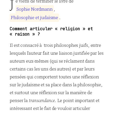
J
e viens de terminer le livre de
S
o
p
h
i
e
N
o
r
d
m
a
n
n
,
P
h
i
l
o
s
o
p
h
i
e
e
t
j
u
d
a
ï
s
m
e
.
Comment articuler « religion » et
« raison » ?
Il est consacré à trois philosophes juifs, entre
lesquels l’auteur fait une liaison justifiée par les
auteurs eux-mêmes (qui se réclament dans
certains cas les uns des autres) et par leurs
pensées qui comportent toutes une réflexion
sur le judaïsme et sa place dans la philosophie,
et surtout une réflexion sur la manière de
penser la
transcendance
. Le point important et
intéressant est le fait de vouloir articuler