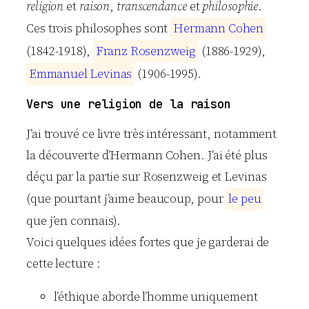
religion
et
raison
,
transcendance
et
philosophie
.
Ces trois philosophes sont
H
e
r
m
a
n
n
C
o
h
e
n
(1842-1918),
F
r
a
n
z
R
o
s
e
n
z
w
e
i
g
(1886-1929),
E
m
m
a
n
u
e
l
L
e
v
i
n
a
s
(1906-1995).
Vers une religion de la raison
J’ai trouvé ce livre très intéressant, notamment
la découverte d’Hermann Cohen. J’ai été plus
déçu par la partie sur Rosenzweig et Levinas
(que pourtant j’aime beaucoup, pour
l
e
p
e
u
que j’en connais).
Voici quelques idées fortes que je garderai de
cette lecture :
l’éthique aborde l’homme uniquement