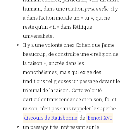
humain, dans une relation
personnelle
. il y
a dans l’action morale un « tu », qui ne
reste qu’un « il » dans l’éthique
universaliste.
Il y a une volonté chez Cohen que j’aime
beaucoup, de construire une « religion de
la raison », ancrée dans les
monothéismes, mais qui exige des
traditions religieuses un passage devant le
tribunal de la raison. Cette volonté
d’articuler transcendance et raison, foi et
raison, n’est pas sans rappeler le superbe
d
i
s
c
o
u
r
s
d
e
R
a
t
i
s
b
o
n
n
e
de
B
e
n
o
i
t
X
V
I
un passage très intéressant sur le