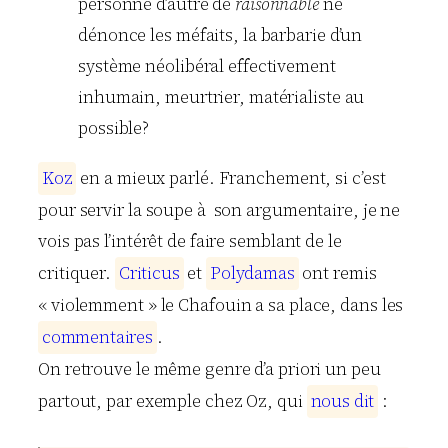
personne d’autre de
raisonnable
ne
dénonce les méfaits, la barbarie d’un
système néolibéral effectivement
inhumain, meurtrier, matérialiste au
possible?
K
o
z
en a mieux parlé. Franchement, si c’est
pour servir la soupe à son argumentaire, je ne
vois pas l’intérêt de faire semblant de le
critiquer.
C
r
i
t
i
c
u
s
et
P
o
l
y
d
a
m
a
s
ont remis
« violemment »
le Chafouin
a sa place, dans les
c
o
m
m
e
n
t
a
i
r
e
s
.
On retrouve le même genre d’a priori un peu
partout, par exemple chez Oz, qui
n
o
u
s
d
i
t
: