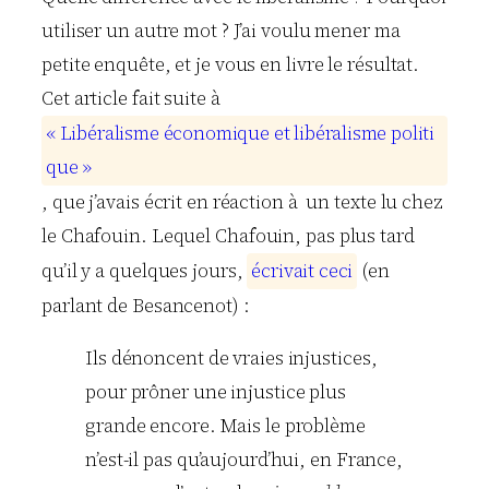
utiliser un autre mot ? J’ai voulu mener ma
petite enquête, et je vous en livre le résultat.
Cet article fait suite à
«
L
i
b
é
r
a
l
i
s
m
e
é
c
o
n
o
m
i
q
u
e
e
t
l
i
b
é
r
a
l
i
s
m
e
p
o
l
i
t
i
q
u
e
»
, que j’avais écrit en réaction à un texte lu chez
le Chafouin
. Lequel
Chafouin
, pas plus tard
qu’il y a quelques jours,
é
c
r
i
v
a
i
t
c
e
c
i
(en
parlant de
Besancenot
) :
Ils dénoncent de vraies injustices,
pour prôner une injustice plus
grande encore. Mais le problème
n’est-il pas qu’aujourd’hui, en France,