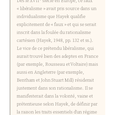
Dès le XVII
siècle en Europe, ce faux
« libéralisme » avait pris source dans un
individualisme que
Hayek
qualifie
explicitement de « faux » et qui se serait
inscrit dans la foulée du rationalisme
cartésien (
Hayek
, 1948, pp. 132 et ss.).
Le vice de ce prétendu libéralisme, qui
aurait trouvé bien des adeptes en France
(par exemple,
Rousseau
et
Voltaire
) mais
aussi en Angleterre (par exemple,
Bentham
et
John Stuart Mill
) résiderait
justement dans son rationalisme. Il se
manifesterait dans la volonté, vaine et
prétentieuse selon
Hayek
, de définir par
la raison les traits essentiels d’un régime