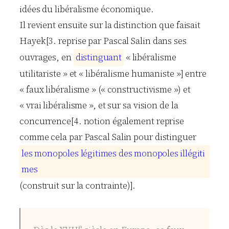
idées du libéralisme économique.
Il revient ensuite sur la distinction que faisait
Hayek
[3. reprise par
Pascal Salin
dans ses
ouvrages, en
d
i
s
t
i
n
g
u
a
n
t
« libéralisme
utilitariste » et « libéralisme humaniste »] entre
« faux libéralisme » (« constructivisme ») et
« vrai libéralisme », et sur sa vision de la
concurrence[4. notion également reprise
comme cela par
Pascal Salin
pour distinguer
l
e
s
m
o
n
o
p
o
l
e
s
l
é
g
i
t
i
m
e
s
d
e
s
m
o
n
o
p
o
l
e
s
i
l
l
é
g
i
t
i
m
e
s
(construit sur la contrainte)].
e