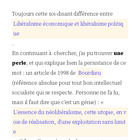
Toujours cette soi-disant différence entre
L
i
b
é
r
a
l
i
s
m
e
é
c
o
n
o
m
i
q
u
e
e
t
l
i
b
é
r
a
l
i
s
m
e
p
o
l
i
t
i
q
u
e
.
En continuant à chercher, j’ai pu trouver
une
perle
, et qui explique bien la persistance de ce
mot : un article de 1998 de
B
o
u
r
d
i
e
u
(référence absolue pour tout bon intellectuel
socialiste qui se respecte. Personne ne l’a lu,
mais il faut dire que c’est un génie) : «
L
’
e
s
s
e
n
c
e
d
u
n
é
o
l
i
b
é
r
a
l
i
s
m
e
,
c
e
t
t
e
u
t
o
p
i
e
,
e
n
v
o
i
e
d
e
r
é
a
l
i
s
a
t
i
o
n
,
d
’
u
n
e
e
x
p
l
o
i
t
a
t
i
o
n
s
a
n
s
l
i
m
i
t
e