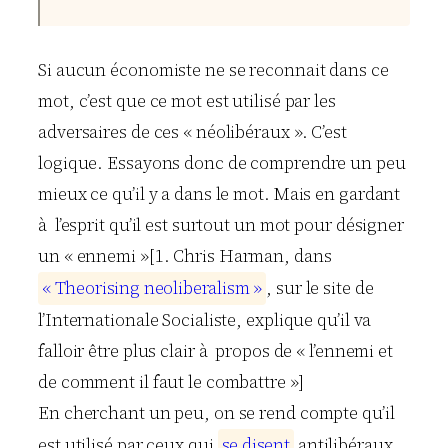
Si aucun économiste ne se reconnait dans ce
mot, c’est que ce mot est utilisé par les
adversaires de ces « néolibéraux ». C’est
logique. Essayons donc de comprendre un peu
mieux ce qu’il y a dans le mot. Mais en gardant
à l’esprit qu’il est surtout un mot pour désigner
un « ennemi »[1.
Chris Harman
, dans
«
T
h
e
o
r
i
s
i
n
g
n
e
o
l
i
b
e
r
a
l
i
s
m
»
, sur le site de
l’Internationale Socialiste, explique qu’il va
falloir être plus clair à propos de « l’ennemi et
de comment il faut le combattre »]
En cherchant un peu, on se rend compte qu’il
est utilisé par ceux qui
s
e
d
i
s
e
n
t
antilibéraux