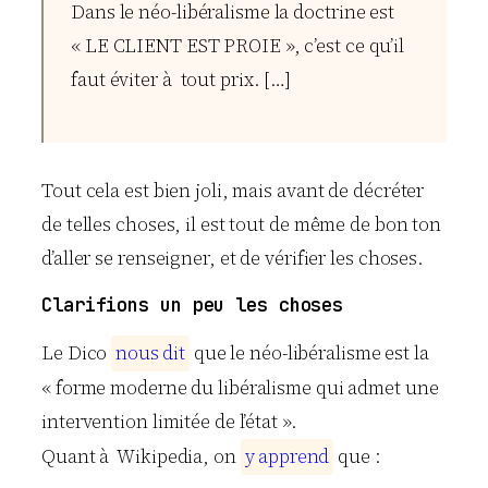
Dans le néo-libéralisme la doctrine est
« LE CLIENT EST PROIE », c’est ce qu’il
faut éviter à tout prix. […]
Tout cela est bien joli, mais avant de décréter
de telles choses, il est tout de même de bon ton
d’aller se renseigner, et de vérifier les choses.
Clarifions un peu les choses
Le Dico
n
o
u
s
d
i
t
que le néo-libéralisme est la
« forme moderne du libéralisme qui admet une
intervention limitée de l’état ».
Quant à Wikipedia, on
y
a
p
p
r
e
n
d
que :