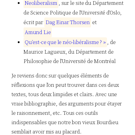
N
e
o
l
i
b
e
r
a
l
i
s
m
, sur le site du Département
de Science Politique de l’Université d’Oslo,
écrit par
D
a
g
E
i
n
a
r
T
h
o
r
s
e
n
et
A
m
u
n
d
L
i
e
Q
u
’
e
s
t
-
c
e
q
u
e
l
e
n
é
o
-
l
i
b
é
r
a
l
i
s
m
e
?
»
, de
Maurice Lagueux
, du Département de
Philosophie de l’Université de Montréal
Je reviens donc sur quelques éléments de
réflexions que l’on peut trouver dans ces deux
textes, tous deux limpides et clairs. Avec une
vraie bibliographie, des arguments pour étayer
le raisonnement, etc. Tous ces outils
indispensables que notre bon vieux
Bourdieu
semblait avoir mis au placard.