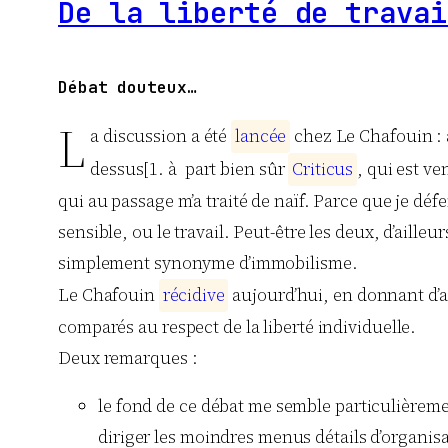
De la liberté de travai
Débat douteux…
L
a discussion a été
l
a
n
c
é
e
chez Le Chafouin : a
dessus[1. à part bien sûr
C
r
i
t
i
c
u
s
, qui est ve
qui au passage m’a traité de naïf. Parce que je défe
sensible, ou le travail. Peut-être les deux, d’aill
simplement synonyme d’immobilisme.
Le Chafouin
r
é
c
i
d
i
v
e
aujourd’hui, en donnant d’au
comparés au respect de la liberté individuelle.
Deux remarques :
le fond de ce débat me semble particulièrement
diriger les moindres menus détails d’organisat