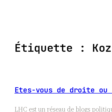
Aller
au
contenu
Étiquette :
Koz
Etes-vous de droite ou 
LHC est un réseau de blogs politiq