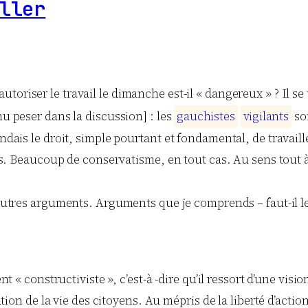
ller
utoriser le travail le dimanche est-il « dangereux » ? Il s
nu peser dans la discussion] : les
g
a
u
c
h
i
s
t
e
s
v
i
g
i
l
a
n
t
s
so
ndais le droit, simple pourtant et fondamental, de travaille
eurs. Beaucoup de conservatisme, en tout cas. Au sens tout 
tres arguments. Arguments que je comprends – faut-il le p
 « constructiviste », c’est-à -dire qu’il ressort d’une vis
ion de la vie des citoyens. Au mépris de la liberté d’action