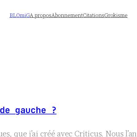
BLOmiG
A propos
Abonnement
Citations
Grokisme
de gauche ?
ues, que j’ai créé avec Criticus. Nous l’