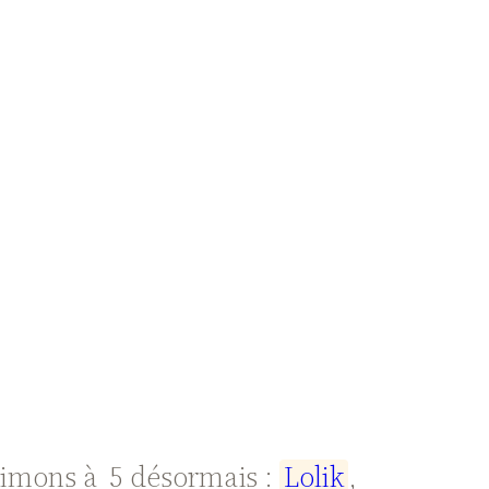
animons à 5 désormais :
L
o
l
i
k
,