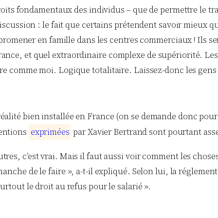
 droits fondamentaux des individus – que de permettre le tr
discussion : le fait que certains prétendent savoir mieux q
se promener en famille dans les centres commerciaux ! Ils ser
nce, et quel extraordinaire complexe de supériorité. Les 
re comme moi. Logique totalitaire. Laissez-donc les gens v
 réalité bien installée en France (on se demande donc pourq
tentions
e
x
p
r
i
m
é
e
s
par Xavier
Bertrand
sont pourtant asse
tres, c’est vrai. Mais il faut aussi voir comment les cho
anche de le faire », a-t-il expliqué. Selon lui, la réglement
rtout le droit au refus pour le salarié ».