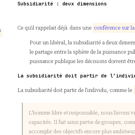
Subsidiarité : deux dimensions
Ce qu’il rappelait déjà dans une
c
o
n
f
é
r
e
n
c
e
s
u
r
l
a
i
Pour un libéral, la subsidiarité a deux dimens
le partage entre la sphère de la puissance publ
puissance publique les décisions doivent être 
La subsidiarité doit partir de l’indivi
La subsidiarité doit partir de l’individu, comme le
L’homme libre et responsable, nous l’avons vu
capacités. Il fait ainsi partie de groupes, 
accomplir des objectifs encore plus ambitieux