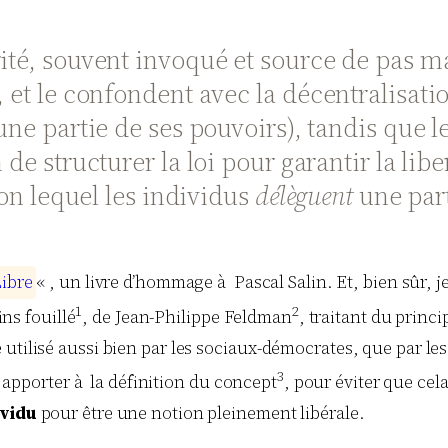
rité, souvent invoqué et source de pas m
, et le confondent avec la décentralisati
ne partie de ses pouvoirs), tandis que le
 de structurer la loi pour garantir la libe
elon lequel les individus
délèguent
une part
L
i
b
r
e
« , un livre d’hommage à Pascal
Salin
. Et, bien sûr,
1
2
ns fouillé
, de Jean-Philippe
Feldman
, traitant du princ
utilisé aussi bien par les sociaux-démocrates, que par les
3
ut apporter à la définition du concept
, pour éviter que cel
ividu
pour être une notion pleinement libérale.