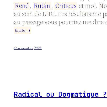
R
e
n
é
,
R
u
b
i
n
,
C
r
i
t
i
c
u
s
et moi. No
au sein de LHC. Les résultats me par
au passage vous pourriez me dire
(
s
u
i
t
e
…
)
20 novembre, 2008
Radical ou Dogmatique ?