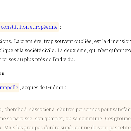
c
o
n
s
t
i
t
u
t
i
o
n
e
u
r
o
p
é
e
n
n
e
:
ions. La première, trop souvent oubliée, est la dimension ho
ique et la société civile. La deuxième, qui n’est qu’annexe, 
prises au plus près de l’individu.
du
r
a
p
p
e
l
l
e
Jacques de Guénin :
, cherche à s’associer à d’autres personnes pour satisfair
comme sa paroisse, son quartier, ou sa commune. Ces group
. Mais les groupes d’ordre supérieur ne doivent pas retirer