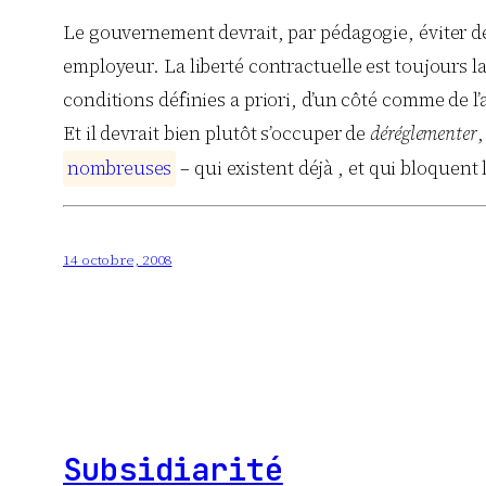
Le gouvernement devrait, par pédagogie, éviter de 
employeur. La liberté contractuelle est toujours l
conditions définies a priori, d’un côté comme de l’
Et il devrait bien plutôt s’occuper de
déréglementer
,
n
o
m
b
r
e
u
s
e
s
– qui existent déjà , et qui bloquent l
14 octobre, 2008
Subsidiarité