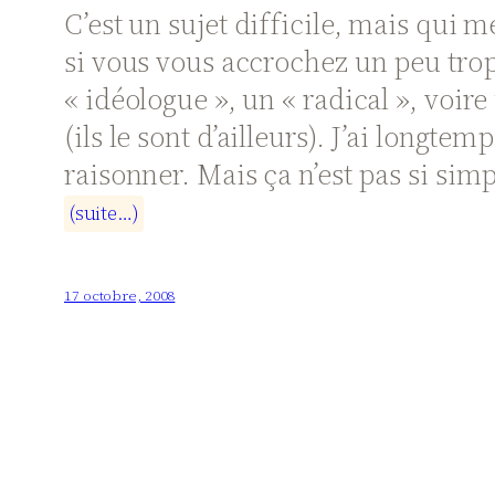
C’est un sujet difficile, mais qui 
si vous vous accrochez un peu tro
« idéologue », un « radical », voi
(ils le sont d’ailleurs). J’ai longt
raisonner. Mais ça n’est pas si simp
(
s
u
i
t
e
…
)
17 octobre, 2008