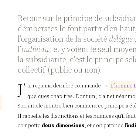
Retour sur le principe de subsidia
démocrates le font partir d’en haut
l’organisation de la société
délègue
u
l’
individu
, et y voient le seul moyen
la subsidiarité, c’est le principe s
collectif (public ou non).
J’
ai reçu ma dernière commande : «
L
’
h
o
m
m
e
quelques chapitres. Dont un, clair et néanmoi
,
g
Son article montre bien comment ce principe a été 
r
Il rappelle les distinctions et les nuances qu’il fa
comporte
deux dimensions
, et doit partir de l’
ind