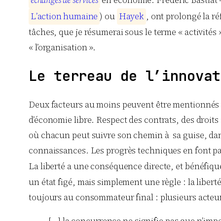
é
c
h
a
n
g
e
s
d
e
s
e
r
v
i
c
e
s
en économie. Frédéric Bastiat – q
L
’
a
c
t
i
o
n
h
u
m
a
i
n
e
) ou
H
a
y
e
k
, ont prolongé la 
tâches, que je résumerai sous le terme « activités »
« l’organisation ».
Le terreau de l’innovat
Deux facteurs au moins peuvent être mentionnés co
d’économie libre. Respect des contrats, des droits i
où chacun peut suivre son chemin à sa guise, dans
connaissances. Les progrès techniques en font par
La liberté a une conséquence directe, et bénéfiqu
un état figé, mais simplement une règle : la libe
toujours au consommateur final : plusieurs acteurs