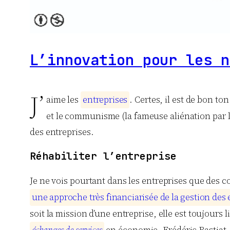
L’innovation pour les n
J’
aime les
e
n
t
r
e
p
r
i
s
e
s
. Certes, il est de bon t
et le communisme (la fameuse aliénation par le 
des entreprises.
Réhabiliter l’entreprise
Je ne vois pourtant dans les entreprises que des 
u
n
e
a
p
p
r
o
c
h
e
t
r
è
s
f
i
n
a
n
c
i
a
r
i
s
é
e
d
e
l
a
g
e
s
t
i
o
n
d
e
s
soit la mission d’une entreprise, elle est toujours l