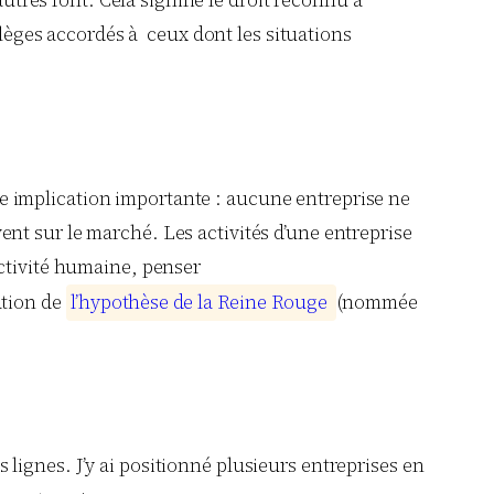
tres font. Cela signifie le droit reconnu à
lèges accordés à ceux dont les situations
 implication importante : aucune entreprise ne
nt sur le marché. Les activités d’une entreprise
activité humaine, penser
ation de
l
’
h
y
p
o
t
h
è
s
e
d
e
l
a
R
e
i
n
e
R
o
u
g
e
(nommée
lignes. J’y ai positionné plusieurs entreprises en