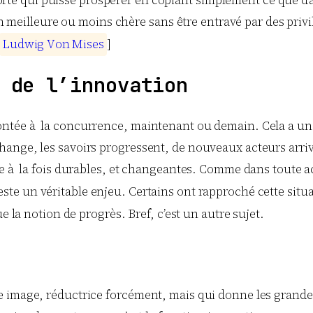
rte qui puisse prospérer en copiant simplement ce que d’au
 meilleure ou moins chère sans être entravé par des privi
L
u
d
w
i
g
V
o
n
M
i
s
e
s
]
 de l’innovation
ntée à la concurrence, maintenant ou demain. Cela a une
ange, les savoirs progressent, de nouveaux acteurs arrive
re à la fois durables, et changeantes. Comme dans toute 
te un véritable enjeu. Certains ont rapproché cette situ
e la notion de progrès. Bref, c’est un autre sujet.
 image, réductrice forcément, mais qui donne les grandes 