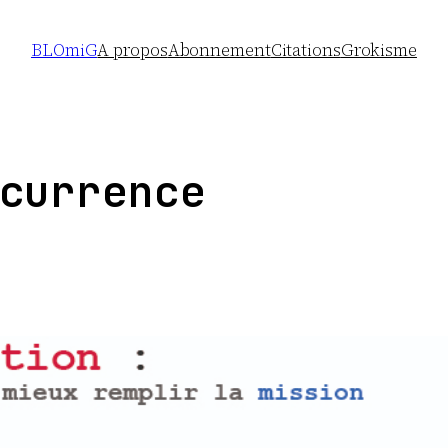
BLOmiG
A propos
Abonnement
Citations
Grokisme
currence