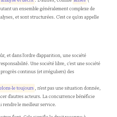
a
n
a
l
y
s
é
e
t
d
é
c
r
i
t
. D’autres, comme
M
i
s
e
s
(
exécutant un ensemble généralement complexe de
nalyses, et sont structurées. C’est ce qu’on appelle
, et dans l’ordre d’apparition, une société
responsabilité. Une société libre, c’est une société
rogrès continus (et irréguliers) des
e
l
o
n
s
-
l
e
t
o
u
j
o
u
r
s
, n’est pas une situation donnée,
cer d’autres acteurs. La concurrence bénéficie
i rendre le meilleur service.