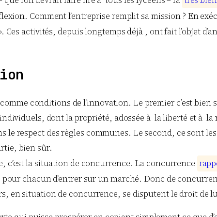
ue l’on devrait faire lire à tous les lycéens – l’a
t
r
è
s
b
i
e
n
réflexion. Comment l’entreprise remplit sa mission ? En 
. Ces activités, depuis longtemps déjà , ont fait l’objet d’a
ion
mme conditions de l’innovation. Le premier c’est bien sûr
ndividuels, dont la propriété, adossée à la liberté et à la 
 le respect des règles communes. Le second, ce sont les p
tie, bien sûr.
e, c’est la situation de concurrence. La concurrence
r
a
p
p
rté pour chacun d’entrer sur un marché. Donc de concurren
, en situation de concurrence, se disputent le droit de lu