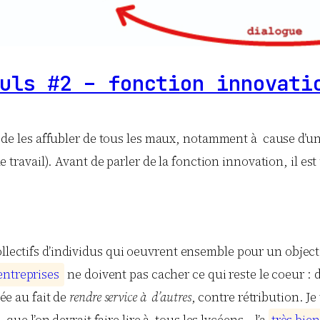
uls #2 – fonction innovati
on de les affubler de tous les maux, notamment à cause d’u
travail). Avant de parler de la fonction innovation, il es
collectifs d’individus qui oeuvrent ensemble pour un objec
e
n
t
r
e
p
r
i
s
e
s
ne doivent pas cacher ce qui reste le coeur 
iée au fait de
rendre service à d’autres
, contre rétribution. Je