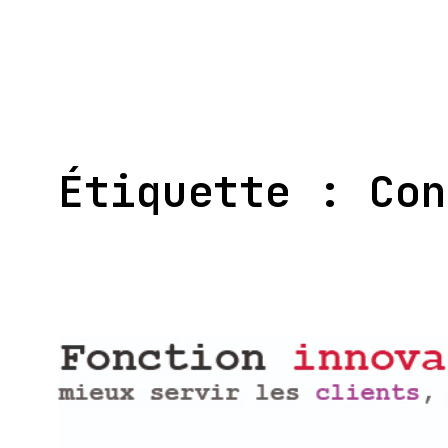
Aller
au
contenu
Étiquette :
Con