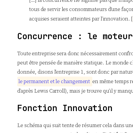
[…] la concurrence ne signifie pas que n’impo
tous de servir les consommateurs d’une façon
acquises seraient atteintes par l’innovation. [
Concurrence : le moteur
Toute entreprise sera donc nécessairement confro
peut être pensée de manière statique. Le monde ch
donnée, disons l’entreprise 1, sont donc par natu
l
e
p
e
r
m
a
n
e
n
t
e
t
l
e
c
h
a
n
g
e
m
e
n
t
en même temps res
d’après Lewis Carroll), mais je trouve qu’il y manqu
Fonction Innovation
Le schéma qui suit tente de résumer cela dans une