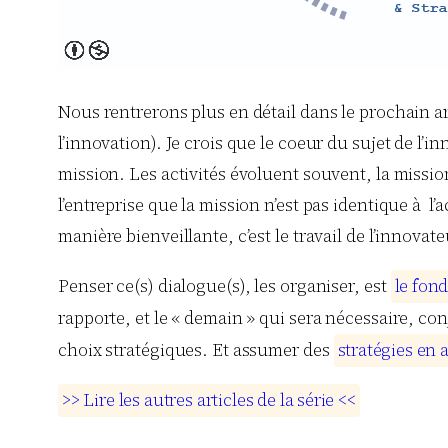
Nous rentrerons plus en détail dans le prochain a
l’innovation). Je crois que le coeur du sujet de l’i
mission. Les activités évoluent souvent, la miss
l’entreprise que la mission n’est pas identique à l’
manière bienveillante, c’est le travail de l’innovate
Penser ce(s) dialogue(s), les organiser, est
l
e
f
o
n
rapporte, et le « demain » qui sera nécessaire, con
choix stratégiques. Et assumer des
s
t
r
a
t
é
g
i
e
s
e
n
>
>
L
i
r
e
l
e
s
a
u
t
r
e
s
a
r
t
i
c
l
e
s
d
e
l
a
s
é
r
i
e
<
<