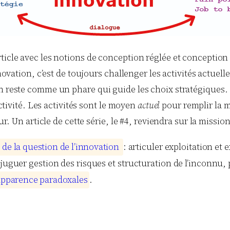
rticle avec les notions de conception réglée et conceptio
nnovation, c’est de toujours challenger les activités actuell
ion reste comme un phare qui guide les choix stratégique
activité. Les activités sont le moyen
actuel
pour remplir la 
ur. Un article de cette série, le #4, reviendra sur la missio
d
d
e
l
a
q
u
e
s
t
i
o
n
d
e
l
’
i
n
n
o
v
a
t
i
o
n
: articuler exploitation et
juguer gestion des risques et structuration de l’inconnu, p
a
p
p
a
r
e
n
c
e
p
a
r
a
d
o
x
a
l
e
s
.