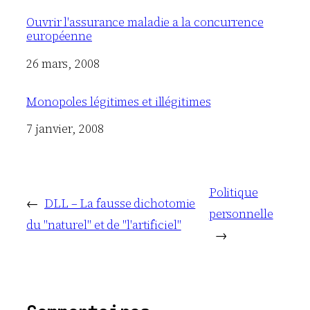
Ouvrir l'assurance maladie a la concurrence
européenne
Date
26 mars, 2008
Monopoles légitimes et illégitimes
Date
7 janvier, 2008
Politique
←
DLL – La fausse dichotomie
personnelle
du "naturel" et de "l'artificiel"
→