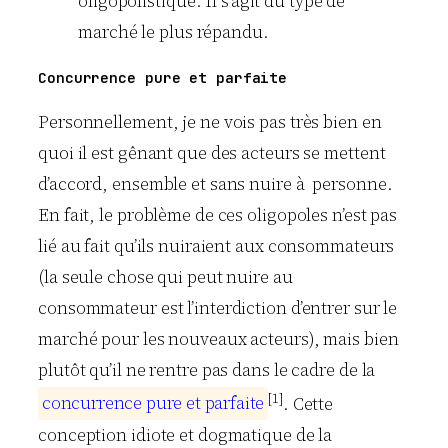
oligopolistique. Il s’agit du type de
marché le plus répandu.
Concurrence pure et parfaite
Personnellement, je ne vois pas très bien en
quoi il est gênant que des acteurs se mettent
d’accord, ensemble et sans nuire à personne.
En fait, le problème de ces oligopoles n’est pas
lié au fait qu’ils nuiraient aux consommateurs
(la seule chose qui peut nuire au
consommateur est l’interdiction d’entrer sur le
marché pour les nouveaux acteurs), mais bien
plutôt qu’il ne rentre pas dans le cadre de la
[1]
c
o
n
c
u
r
r
e
n
c
e
p
u
r
e
e
t
p
a
r
f
a
i
t
e
. Cette
conception idiote et dogmatique de la