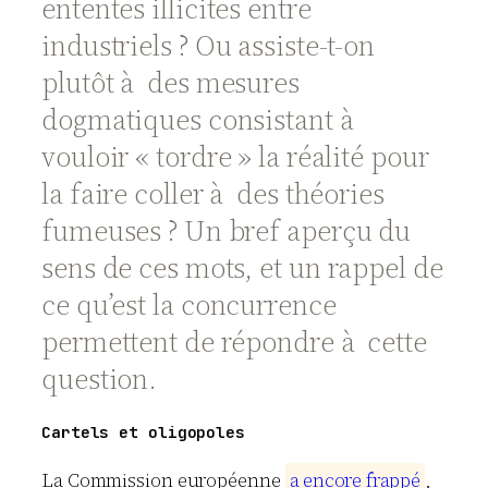
ententes illicites entre
industriels ? Ou assiste-t-on
plutôt à des mesures
dogmatiques consistant à
vouloir « tordre » la réalité pour
la faire coller à des théories
fumeuses ? Un bref aperçu du
sens de ces mots, et un rappel de
ce qu’est la concurrence
permettent de répondre à cette
question.
Cartels et oligopoles
La Commission européenne
a
e
n
c
o
r
e
f
r
a
p
p
é
,