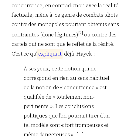
concurrence, en contradiction avec la réalité
factuelle, mène à ce genre de combats idiots
contre des monopoles pourtant obtenus sans
[2]
contraintes (donc légitimes)
ou contre des
cartels qui ne sont que le reflet de la réalité.
C’est ce qu’
e
x
p
l
i
q
u
a
i
t
déjà
Hayek
:
À ses yeux, cette notion qui ne
correspond en rien au sens habituel
de la notion de « concurrence » est
qualifiée de « totalement non-
pertinente ». Les conclusions
politiques que l’on pourrait tirer d’un
tel modèle sont « fort trompeuses et
même dangereuses ». […]