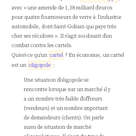
avec « une amende de 1,38 milliard d’euros
pour quatre fournisseurs de verre à l’industrie
automobile, dont Saint-Gobain qui paye très
cher ses récidives ». Il s’agit soi-disant d’un
combat contre les cartels.
Qu’est-ce qu’un
c
a
r
t
e
l
? En économie, un cartel
est un
o
l
i
g
o
p
o
l
e
:
Une situation d’oligopole se
rencontre lorsque sur un marché il y
a un nombre très faible d’offreurs
(vendeurs) et un nombre important
de demandeurs (clients). On parle
aussi de situation de marché