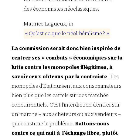
des économistes néoclassiques.
Maurice
Lagueux
,
in
«
Q
u
’
e
s
t
-
c
e
q
u
e
l
e
n
é
o
l
i
b
é
r
a
l
i
s
m
e
?
»
La commission serait donc bien inspirée de
centrer ses « combats » économiques sur la
lutte contre les monopoles illégitimes, à
savoir ceux obtenus par la contrainte
. Les
monopoles d’Etat nuisent aux consommateurs
bien plus que les cartels sur des marchés
concurrentiels. C’est l’interdiction d’entrer sur
un marché – aux acheteurs ou aux vendeurs –
qui constitue le problème.
Battons-nous
contre ce qui nuit à l’échange libre, plutôt