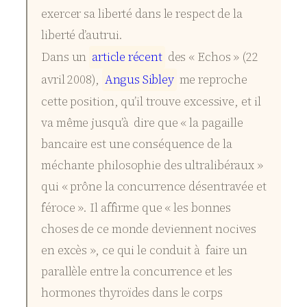
exercer sa liberté dans le respect de la
liberté d’autrui.
Dans un
a
r
t
i
c
l
e
r
é
c
e
n
t
des « Echos » (22
avril 2008),
A
n
g
u
s
S
i
b
l
e
y
me reproche
cette position, qu’il trouve excessive, et il
va même jusqu’à dire que « la pagaille
bancaire est une conséquence de la
méchante philosophie des ultralibéraux »
qui « prône la concurrence désentravée et
féroce ». Il affirme que « les bonnes
choses de ce monde deviennent nocives
en excès », ce qui le conduit à faire un
parallèle entre la concurrence et les
hormones thyroïdes dans le corps