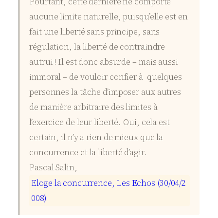
Pourtant, cette dernière ne comporte
aucune limite naturelle, puisqu’elle est en
fait une liberté sans principe, sans
régulation, la liberté de contraindre
autrui ! Il est donc absurde – mais aussi
immoral – de vouloir confier à quelques
personnes la tâche d’imposer aux autres
de manière arbitraire des limites à
l’exercice de leur liberté. Oui, cela est
certain, il n’y a rien de mieux que la
concurrence et la liberté d’agir.
Pascal
Salin
,
E
l
o
g
e
l
a
c
o
n
c
u
r
r
e
n
c
e
,
L
e
s
E
c
h
o
s
(
3
0
/
0
4
/
2
0
0
8
)