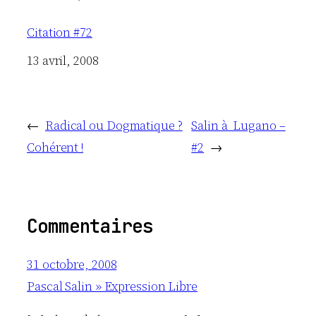
Citation #72
Date
13 avril, 2008
←
Radical ou Dogmatique ?
Salin à Lugano –
Cohérent !
#2
→
Commentaires
31 octobre, 2008
Pascal Salin » Expression Libre