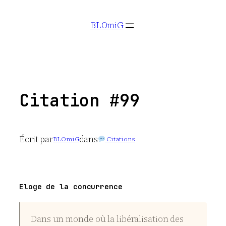
Aller
BLOmiG
au
contenu
Citation #99
Écrit par
dans
BLOmiG
Citations
Eloge de la concurrence
Dans un monde où la libéralisation des