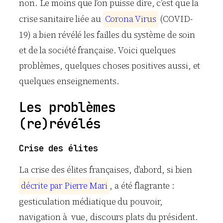
non. Le moins que l’on puisse dire, c’est que la
crise sanitaire liée au
C
o
r
o
n
a
V
i
r
u
s
(COVID-
19) a bien révélé les failles du système de soin
et de la société française. Voici quelques
problèmes, quelques choses positives aussi, et
quelques enseignements.
Les problèmes
(re)révélés
Crise des élites
La crise des élites françaises, d’abord, si bien
d
é
c
r
i
t
e
p
a
r
P
i
e
r
r
e
M
a
r
i
, a été flagrante :
gesticulation médiatique du pouvoir,
navigation à vue, discours plats du président.