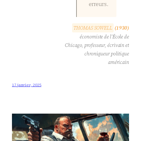
erreurs.
T
H
O
M
A
S
S
O
W
E
L
L
(1930)
économiste de l’École de
Chicago, professeur, écrivain et
chroniqueur politique
américain
17 janvier, 2025