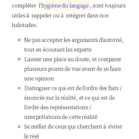
compléter
l
’
h
y
g
i
è
n
e
d
u
l
a
n
g
a
g
e
, sont toujours
utiles à rappeler ou à intégrer dans nos
habitudes.
Ne pas accepter les arguments d’autorité,
tout en écoutant les experts
Laisser une place au doute, et comparer
plusieurs points de vue avant de se faire
une opinion
Distinguer ce qui est de l’ordre des faits /
énoncés sur la réalité, et ce qui est de
l’ordre des représentations /
interprétations de cette réalité
Se méfier de ceux qui cherchent à éviter
le réel