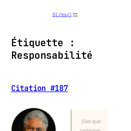
Aller
BLOmiG
au
contenu
Étiquette :
Responsabilité
Citation #187
Dire que
certaines