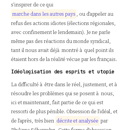
s’inspirer de ce qui
m
a
r
c
h
e
d
a
n
s
l
e
s
a
u
t
r
e
s
p
a
y
s
, ou d’appeler au
refus des actions idiotes (élections régionales,
avec confinement le lendemain). Je ne parle
même pas des réactions du monde syndical,
tant il nous avait déjà montré à quel point ils
étaient hors de la réalité vécue par les français.
Idéologisation des esprits et utopie
La difficulté à être dans le réel, justement, et à
résoudre les problèmes qui se posent à nous,
ici et maintenant, fait partie de ce qui est
ressorti de plus pénible. Obsession de l’idéal, et
de l’après, très bien
d
é
c
r
i
t
e
e
t
a
n
a
l
y
s
é
e
par
Philippe Silberzahn. Cette forme d’obsession