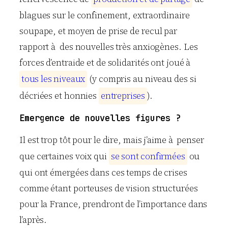
blagues sur le confinement, extraordinaire
soupape, et moyen de prise de recul par
rapport à des nouvelles très anxiogènes. Les
forces d’entraide et de solidarités ont joué à
t
o
u
s
l
e
s
n
i
v
e
a
u
x
(y compris au niveau des si
décriées et honnies
e
n
t
r
e
p
r
i
s
e
s
).
Emergence de nouvelles figures ?
Il est trop tôt pour le dire, mais j’aime à penser
que certaines voix qui
s
e
s
o
n
t
c
o
n
f
i
r
m
é
e
s
ou
qui ont émergées dans ces temps de crises
comme étant porteuses de vision structurées
pour la France, prendront de l’importance dans
l’après.