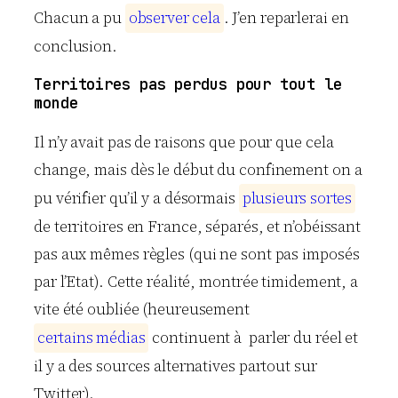
Chacun a pu
o
b
s
e
r
v
e
r
c
e
l
a
. J’en reparlerai en
conclusion.
Territoires pas perdus pour tout le
monde
Il n’y avait pas de raisons que pour que cela
change, mais dès le début du confinement on a
pu vérifier qu’il y a désormais
p
l
u
s
i
e
u
r
s
s
o
r
t
e
s
de territoires en France, séparés, et n’obéissant
pas aux mêmes règles (qui ne sont pas imposés
par l’Etat). Cette réalité, montrée timidement, a
vite été oubliée (heureusement
c
e
r
t
a
i
n
s
m
é
d
i
a
s
continuent à parler du réel et
il y a des sources alternatives partout sur
Twitter).