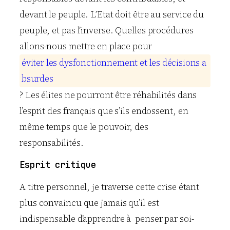
devant le peuple. L’Etat doit être au service du
peuple, et pas l’inverse. Quelles procédures
allons-nous mettre en place pour
é
v
i
t
e
r
l
e
s
d
y
s
f
o
n
c
t
i
o
n
n
e
m
e
n
t
e
t
l
e
s
d
é
c
i
s
i
o
n
s
a
b
s
u
r
d
e
s
? Les élites ne pourront être réhabilités dans
l’esprit des français que s’ils endossent, en
même temps que le pouvoir, des
responsabilités.
Esprit critique
A titre personnel, je traverse cette crise étant
plus convaincu que jamais qu’il est
indispensable d’apprendre à penser par soi-