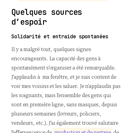
Quelques sources
d’espoir
Solidarité et entraide spontanées
Il y a malgré tout, quelques signes
encourageants. La capacité des gens à
spontanément s’organiser a été remarquable.
J’applaudis à ma fenêtre, et je suis content de
voir mes voisins et les saluer. Je n’applaudis pas
les soignants, mais l’ensemble des gens qui
sont en première ligne, sans masques, depuis
plusieurs semaines (livreurs, policiers,
vendeurs, etc.). J’ai également trouvé salutaire
l’effervescence de
p
r
o
d
u
c
t
i
o
n
e
t
d
e
p
a
r
t
a
g
e
de