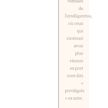
verbales
de
l’intelligentsia,
où ceux
qui
s’avèrent
avoir
plus
réussis
ex post
sont dits
«
privilégiés
» ex ante.