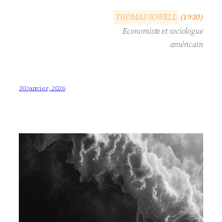
T
H
O
M
A
S
S
O
W
E
L
L
(1930)
Economiste et sociologue
américain
30 janvier, 2026