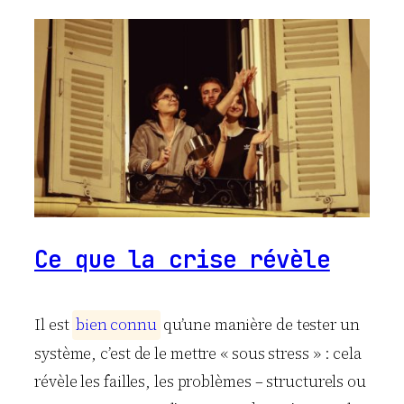
Ce que la crise révèle
Il est
b
i
e
n
c
o
n
n
u
qu’une manière de tester un
système, c’est de le mettre « sous stress » : cela
révèle les failles, les problèmes – structurels ou