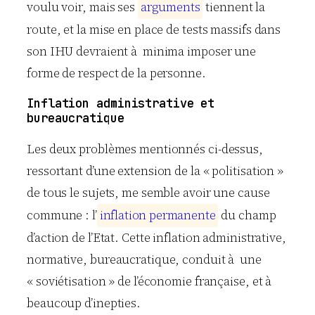
voulu voir, mais ses
a
r
g
u
m
e
n
t
s
tiennent la
route, et la mise en place de tests massifs dans
son IHU devraient à minima imposer une
forme de respect de la personne.
Inflation administrative et
bureaucratique
Les deux problèmes mentionnés ci-dessus,
ressortant d’une extension de la « politisation »
de tous le sujets, me semble avoir une cause
commune : l’
i
n
f
l
a
t
i
o
n
p
e
r
m
a
n
e
n
t
e
du champ
d’action de l’Etat. Cette inflation administrative,
normative, bureaucratique, conduit à une
« soviétisation » de l’économie française, et à
beaucoup d’inepties.