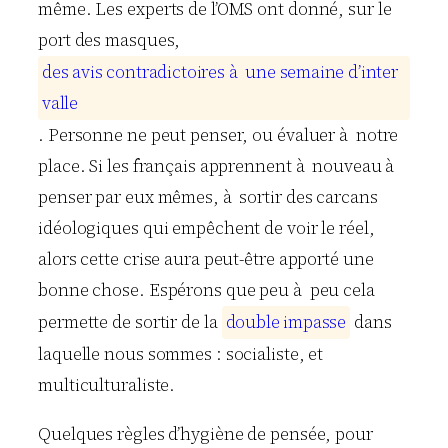
même. Les experts de l’OMS ont donné, sur le
port des masques,
d
e
s
a
v
i
s
c
o
n
t
r
a
d
i
c
t
o
i
r
e
s
à
u
n
e
s
e
m
a
i
n
e
d
’
i
n
t
e
r
v
a
l
l
e
. Personne ne peut penser, ou évaluer à notre
place. Si les français apprennent à nouveau à
penser par eux mêmes, à sortir des carcans
idéologiques qui empêchent de voir le réel,
alors cette crise aura peut-être apporté une
bonne chose. Espérons que peu à peu cela
permette de sortir de la
d
o
u
b
l
e
i
m
p
a
s
s
e
dans
laquelle nous sommes : socialiste, et
multiculturaliste.
Quelques règles d’hygiène de pensée, pour