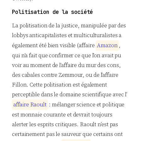
Politisation de la société
La politisation de la justice, manipulée par des
lobbys anticapitalistes et multiculturalistes a
également été bien visible (affaire
A
m
a
z
o
n
,
qui n’a fait que confirmer ce que l’on avait pu
voir au moment de l’affaire du mur des cons,
des cabales contre Zemmour, ou de l’affaire
Fillon. Cette politisation est également
perceptible dans le domaine scientifique avec l’
a
f
f
a
i
r
e
R
a
o
u
l
t
: mélanger science et politique
est monnaie courante et devrait toujours
alerter les esprits critiques. Raoult n’est pas
certainement pas le sauveur que certains ont