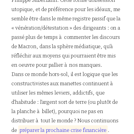
utopique, et de préférence pour les idéaux, me
semble être dans le même registre passif que la
« vénération/détestation » des dirigeants : on a
passé plus de temps à commenter les discours
de Macron, dans la sphère médiatique, qu’à
réfléchir aux moyens qui pourraient être mis
en oeuvre pour pallier à nos manques.
Dans ce monde hors-sol, il est logique que les
constructivistes aux manettes continuent à
utiliser les mêmes leviers, addictifs, que
d’habitude : l’argent sort de terre (ou plutôt de
la planche à billet), pourquoi ne pas en
distribuer à tout le monde ? Nous continuons
de
p
r
é
p
a
r
e
r
l
a
p
r
o
c
h
a
i
n
e
c
r
i
s
e
f
i
n
a
n
c
i
è
r
e
.